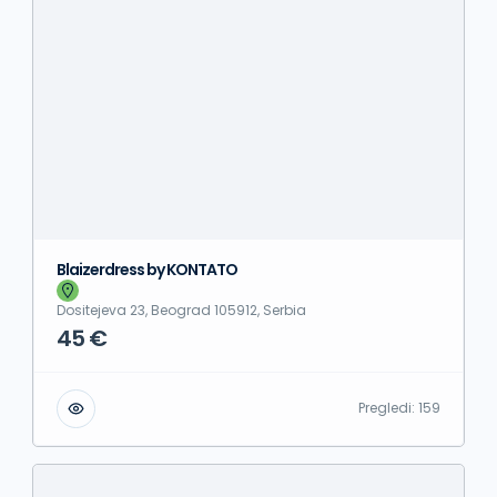
Blaizerdress by KONTATO
Dositejeva 23, Beograd 105912, Serbia
45 €
Pregledi:
159