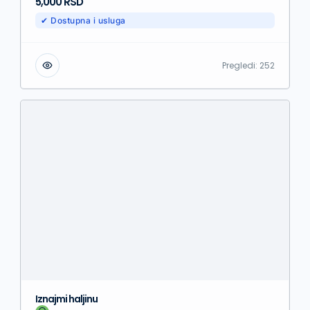
5,000 RSD
✔ Dostupna i usluga
Pregledi:
252
Iznajmi haljinu