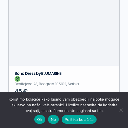
Boho Dress by BLUMARINE
Dositejeva 23, Beograd 105912, Serbia
45 €
Koristimo kolačiće kako bismo vam obezbedili najbolje moguće
iskustvo na našoj veb-stranici. Ukoliko nastavite da koristite
Pregledi:
350
ovaj sajt, smatraćemo da ste saglasni sa tim.
Ok
Ne
Politika kolačića
Prijavi se
Registruj se