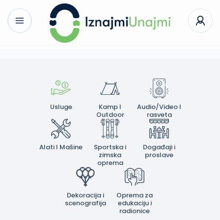
Usluge
Kamp I
Audio/Video I
Outdoor
rasveta
Alati I Mašine
Sportska i
Događaji i
zimska
proslave
oprema
Dekoracija i
Oprema za
scenografija
edukaciju i
radionice