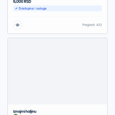
6,000 RSD
✔ Dostupna i usluga
Pregledi:
432
Iznajmi haljinu