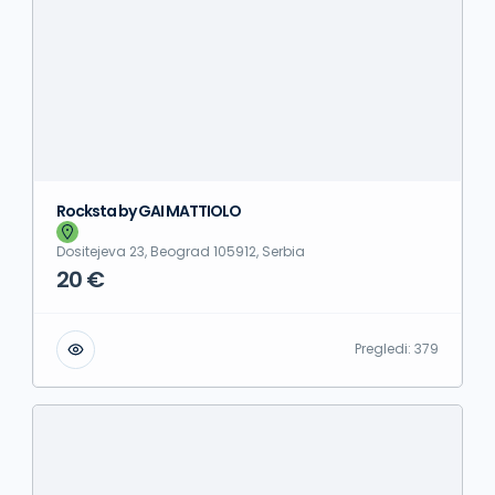
Rocksta by GAI MATTIOLO
Dositejeva 23, Beograd 105912, Serbia
20 €
Pregledi:
379