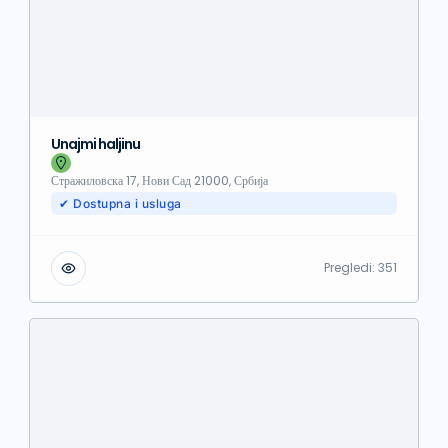
Unajmi haljinu
Стражиловска 17, Нови Сад 21000, Србија
✔ Dostupna i usluga
Pregledi:
351