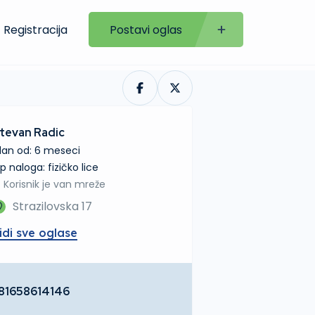
Registracija
Postavi oglas
tevan Radic
lan od: 6 meseci
tip naloga: fizičko lice
Korisnik je van mreže
Strazilovska 17
idi sve oglase
81658614146