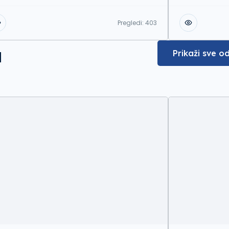
Pregledi:
403
a
Prikaži sve o