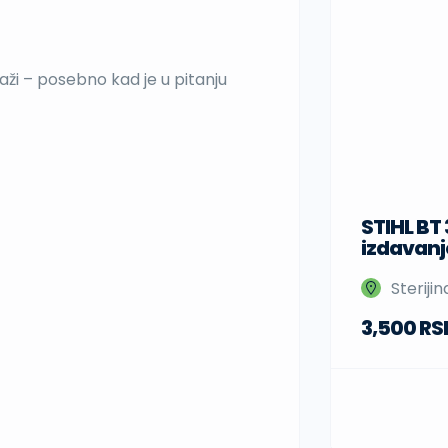
aži – posebno kad je u pitanju
STIHL BT
izdavanj
Steriji
3,500 RS