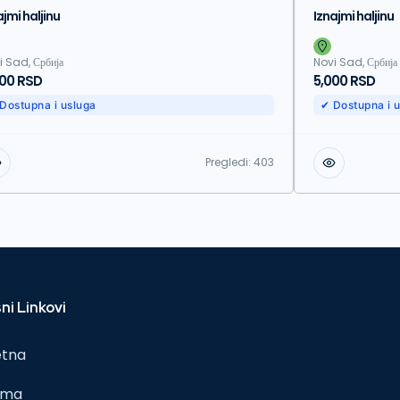
ajmi haljinu
Iznajmi haljinu
i Sad, Србија
Novi Sad, Србија
000 RSD
5,000 RSD
Dostupna i usluga
✔ Dostupna i 
Pregledi:
403
ni Linkovi
etna
ama