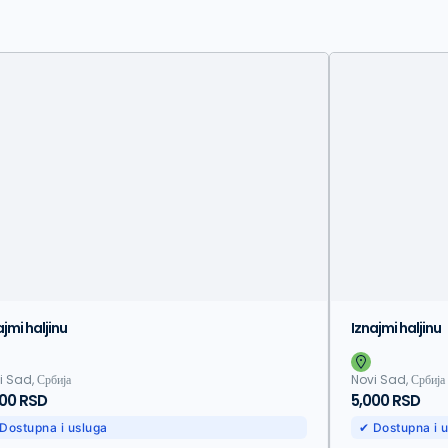
ajmi haljinu
Iznajmi haljinu
i Sad, Србија
Novi Sad, Србија
000 RSD
5,000 RSD
Dostupna i usluga
✔ Dostupna i 