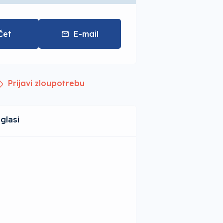
Čet
E-mail
Prijavi zloupotrebu