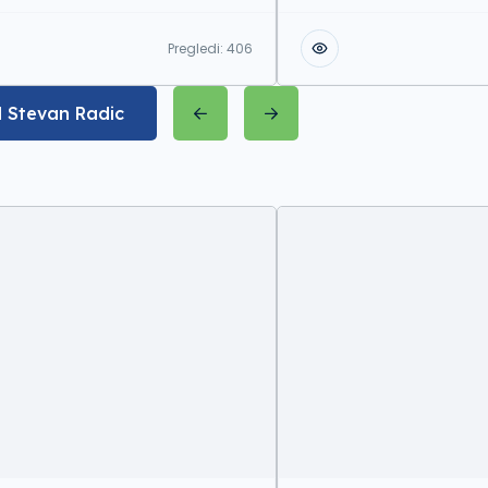
Pregledi:
406
d Stevan Radic