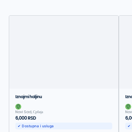
Iznajmi haljinu
Izn
Novi Sad, Србија
Nov
6,000 RSD
6,
✔ Dostupna i usluga
✔ 