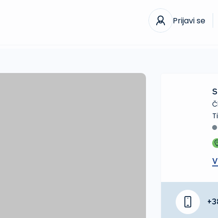
Prijavi se
S
Č
V
+3