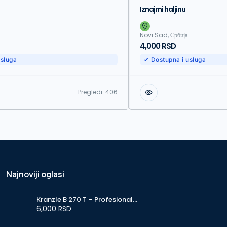
Iznajmi haljinu
Novi Sad, Србија
4,000 RSD
usluga
✔ Dostupna i usluga
Pregledi:
406
Najnoviji oglasi
Kranzle B 270 T – Profesionalni
perač, puromat 270 bar
6,000 RSD