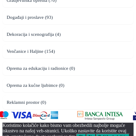
Gradjevinska oprema (70)
Događaji i proslave (93)
Dekoracija i scenografija (4)
Venčanice i Haljine (154)
Oprema za edukaciju i radionice (0)
Oprema za kućne ljubimce (0)
Reklamni prostor (0)
Koristimo kolačiće kako bismo vam obezbedili najbolje moguće
iskustvo na našoj veb-stranici. Ukoliko nastavite da koristite ovaj