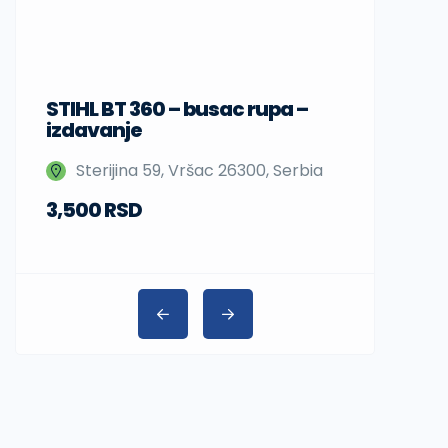
STIHL BT 360 – busac rupa –
Sup daske
izdavanje
Nedeljka 
Sterijina 59, Vršac 26300, Serbia
Beograd,
3,500 RSD