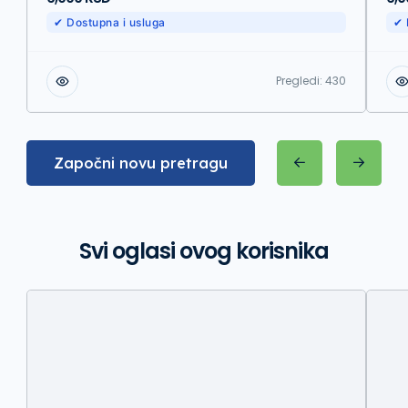
✔ Dostupna i usluga
✔ 
Pregledi:
430
Započni novu pretragu
Svi oglasi ovog korisnika