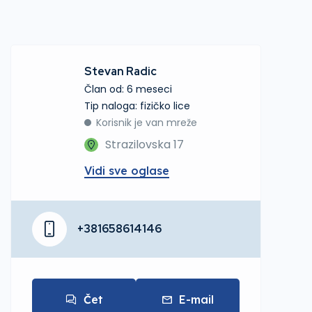
Stevan Radic
Član od: 6 meseci
tip naloga: fizičko lice
Korisnik je van mreže
Strazilovska 17
Vidi sve oglase
+381658614146
Čet
E-mail