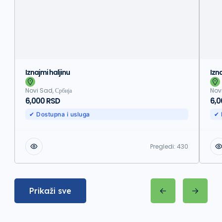
Iznajmi haljinu
Izn
Novi Sad, Србија
Novi
6,000 RSD
6,0
✔ Dostupna i usluga
✔ 
Pregledi:
430
Prikaži sve