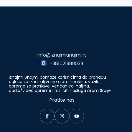
info@iznajmiunajmi.rs
+381621989039
Iznajmi Unajmi pomaže korisnicima da pronađu
oglase za iznajmljivanje alata, mašina, vozila,
opreme za proslave, venčanica, haljina,
audio/video opreme i različitih usluga širom Srbije.
Pratite nas