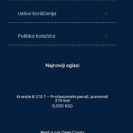
Uslovi korišćenja
Politika kolačića
Najnoviji oglasi
Kranzle B 270 T – Profesionalni perač, puromat
270 bar
6,000 RSD
Rent a car Opel Corsa