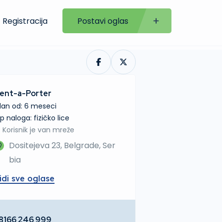
Registracija
Postavi oglas
ent-a-Porter
lan od: 6 meseci
tip naloga: fizičko lice
Korisnik je van mreže
Dositejeva 23, Belgrade, Ser
bia
idi sve oglase
8166 246 999