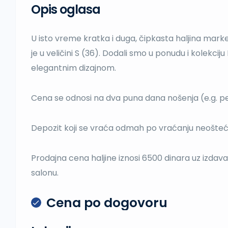
Opis oglasa
U isto vreme kratka i duga, čipkasta haljina mar
je u veličini S (36). Dodali smo u ponudu i kolekcij
elegantnim dizajnom.
Cena se odnosi na dva puna dana nošenja (e.g. p
Depozit koji se vraća odmah po vraćanju neoštećen
Prodajna cena haljine iznosi 6500 dinara uz izdav
salonu.
Cena po dogovoru