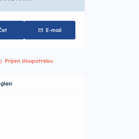
Čet
E-mail
Prijavi zloupotrebu