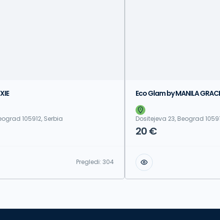
XIE
Eco Glam by MANILA GRAC
eograd 105912, Serbia
Dositejeva 23, Beograd 10591
20 €
Pregledi:
304