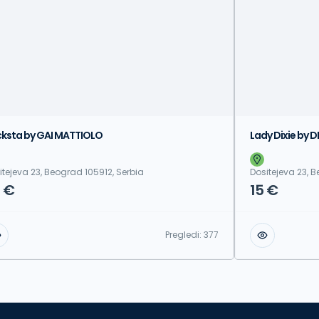
ksta by GAI MATTIOLO
Lady Dixie by DI
itejeva 23, Beograd 105912, Serbia
Dositejeva 23, B
 €
15 €
Pregledi:
377