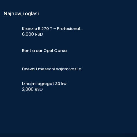
Najnoviji oglasi
Kranzle B 270 T – Profesionalni
perač, puromat 270 bar
6,000 RSD
Rent a car Opel Corsa
Dnevni i mesecni najam vozila
Iznajmi agregat 30 kw
2,000 RSD