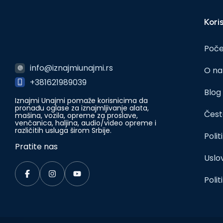
Koris
Poč
info@iznajmiunajmi.rs
O n
+381621989039
Blog
Iznajmi Unajmi pomaže korisnicima da
pronađu oglase za iznajmljivanje alata,
Čest
mašina, vozila, opreme za proslave,
venčanica, haljina, audio/video opreme i
različitih usluga širom Srbije.
Polit
Pratite nas
Uslov
Polit