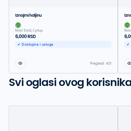
Iznajmi haljinu
Izn
Novi Sad, Србија
Nov
6,000 RSD
6,
✔ Dostupna i usluga
✔ 
Pregledi:
431
Svi oglasi ovog korisnik