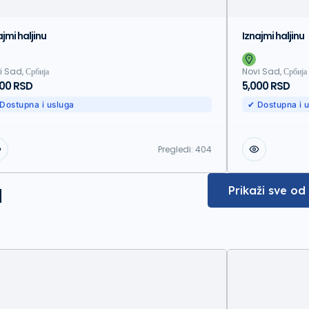
ajmi haljinu
Iznajmi haljinu
i Sad, Србија
Novi Sad, Србија
000 RSD
5,000 RSD
Dostupna i usluga
✔ Dostupna i 
Pregledi:
404
a
Prikaži sve od