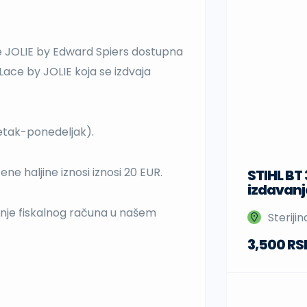
ke JOLIE by Edward Spiers dostupna
u Lace by JOLIE koja se izdvaja
etak-ponedeljak).
e haljine iznosi iznosi 20 EUR.
STIHL BT
izdavanj
anje fiskalnog računa u našem
Steriji
3,500 RS