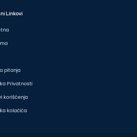
ni Linkovi
etna
ama
a pitanja
ika Privatnosti
i korišćenja
ika kolačića