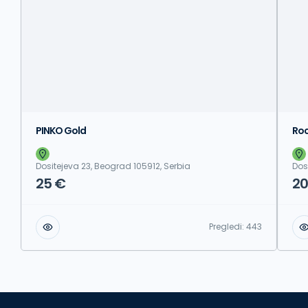
PINKO Gold
Roc
Dositejeva 23, Beograd 105912, Serbia
Dos
25 €
20
Pregledi:
443