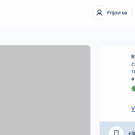
Prijavi se
R
Č
V
+3