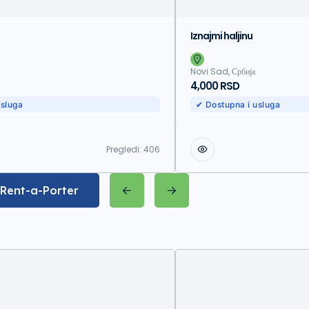
Iznajmi haljinu
Novi Sad, Србија
4,000 RSD
usluga
✔ Dostupna i usluga
Pregledi:
406
 Rent-a-Porter