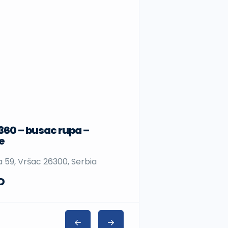
 360 – busac rupa –
Sup daske
e
Nedeljka Gvozdenovića
na 59, Vršac 26300, Serbia
Serbia
D