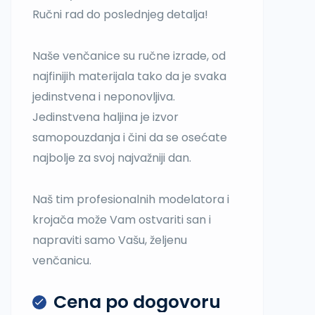
Ručni rad do poslednjeg detalja!
Naše venčanice su ručne izrade, od
najfinijih materijala tako da je svaka
jedinstvena i neponovljiva.
Jedinstvena haljina je izvor
samopouzdanja i čini da se osećate
najbolje za svoj najvažniji dan.
Naš tim profesionalnih modelatora i
krojača može Vam ostvariti san i
napraviti samo Vašu, željenu
venčanicu.
Cena po dogovoru