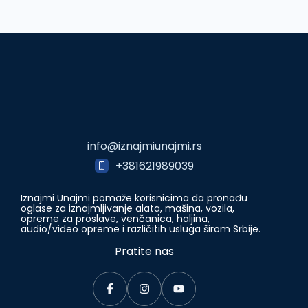
info@iznajmiunajmi.rs
+381621989039
Iznajmi Unajmi pomaže korisnicima da pronađu
oglase za iznajmljivanje alata, mašina, vozila,
opreme za proslave, venčanica, haljina,
audio/video opreme i različitih usluga širom Srbije.
Pratite nas