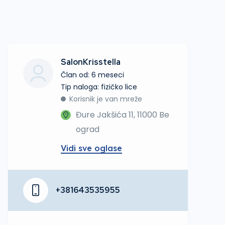
SalonKrisstella
Član od: 6 meseci
tip naloga: fizičko lice
Korisnik je van mreže
Đure Jakšića 11, 11000 Be
ograd
Vidi sve oglase
+381643535955