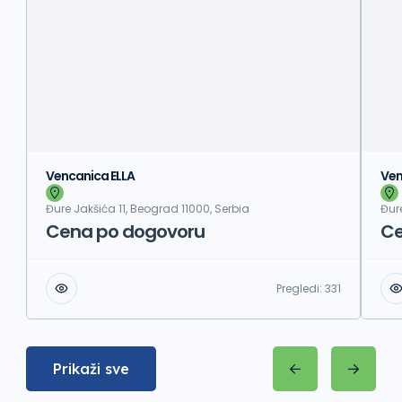
Vencanica ELLA
Ven
Đure Jakšića 11, Beograd 11000, Serbia
Đur
Cena po dogovoru
Ce
Pregledi:
331
Prikaži sve