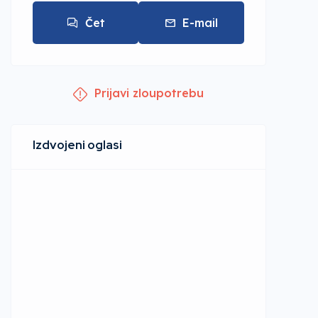
Čet
E-mail
Prijavi zloupotrebu