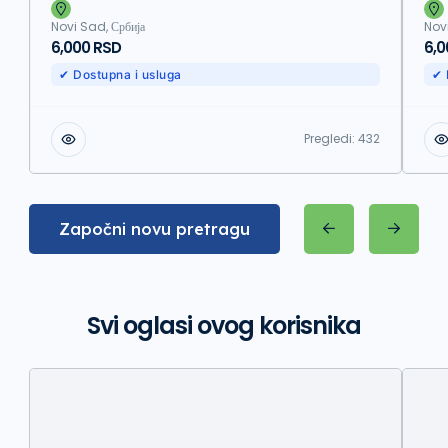
Novi Sad, Србија
Novi
6,000 RSD
6,0
✔ Dostupna i usluga
✔ 
Pregledi:
432
Započni novu pretragu
Svi oglasi ovog korisnika