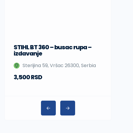
STIHL BT 360 – busac rupa –
Sup daske
izdavanje
Nedeljka 
Sterijina 59, Vršac 26300, Serbia
Beograd,
3,500 RSD