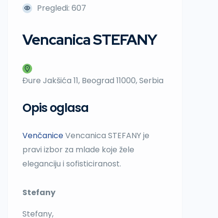
Pregledi: 607
Vencanica STEFANY
Đure Jakšića 11, Beograd 11000, Serbia
Opis oglasa
Venčanice
Vencanica STEFANY je
pravi izbor za mlade koje žele
eleganciju i sofisticiranost.
Stefany
Stefany,