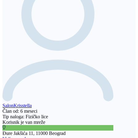
SalonKrisstella
Član od: 6 meseci
Tip naloga: Fizičko lice
Korisnik je van mreže
Đure Jakšića 11, 11000 Beograd