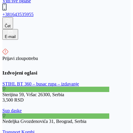
Vidi sve oglase
+381643535955
Čet
E-mail
Prijavi zloupotrebu
STIHL BT 360 – busac rupa – izdavanje
Sterijina 59, Vršac 26300, Serbia
3,500 RSD
Sup daske
Nedeljka Gvozdenovića 31, Beograd, Serbia
Transport Kombi