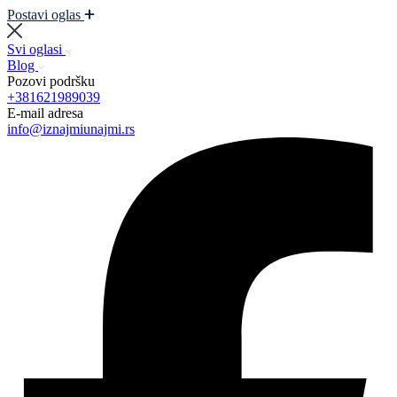
Postavi oglas
Svi oglasi
Blog
Pozovi podršku
+381621989039
E-mail adresa
info@iznajmiunajmi.rs