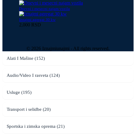
Dnevni i mesecni najam vozila
Iznajmi agregat 30 kw
2,000 RSD
© 2026 Iznajmiunajmi - All rights reserved.
Alati I Mašine (152)
Audio/Video I rasveta (124)
Usluge (195)
Transport i selidbe (20)
Sportska i zimska oprema (21)