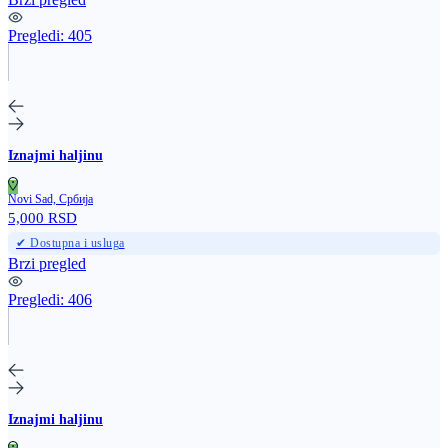
Pregledi:
405
Iznajmi haljinu
Novi Sad, Србија
5,000 RSD
✔ Dostupna i usluga
Brzi pregled
Pregledi:
406
Iznajmi haljinu