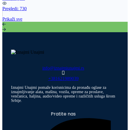
Pregledi:
730
Prikaži sve
info@iznajmiunajmi.rs
+381621989039
Iznajmi Unajmi pomaže korisnicima da pronađu oglase za
iznajmljivanje alata, mašina, vozila, opreme za proslave,
venčanica, haljina, audio/video opreme i različitih usluga širom
Srbije.
Pratite nas