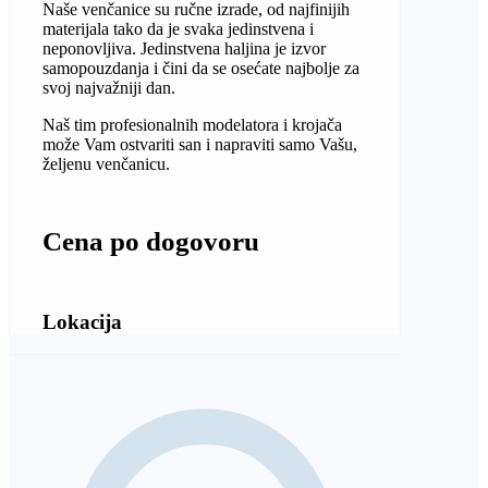
Naše venčanice su ručne izrade, od najfinijih
materijala tako da je svaka jedinstvena i
neponovljiva. Jedinstvena haljina je izvor
samopouzdanja i čini da se osećate najbolje za
svoj najvažniji dan.
Naš tim profesionalnih modelatora i krojača
može Vam ostvariti san i napraviti samo Vašu,
željenu venčanicu.
Cena po dogovoru
Lokacija