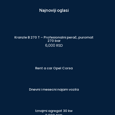
Najnoviji oglasi
Kranzle B 270 T – Profesionalni perač, puromat
270 bar
6,000 RSD
Rent a car Opel Corsa
Dnevni i mesecni najam vozila
Iznajmi agregat 30 kw