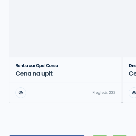
Rent a car Opel Corsa
Dne
Cena na upit
Ce
Pregledi:
222