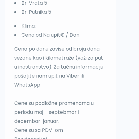
Br. Vrata 5
Br. Putnika 5
Klima:
Cena od Na upit€ / Dan
Cena po danu zavise od broja dana,
sezone kao i kilometraže (važi za put
u inostranstvo). Za tačnu informaciju
pošaljite nam upit na Viber ili
WhatsApp
Cene su podložne promenama u
periodu maj – septebmar i
decembar-januar.
Cene su sa PDV-om