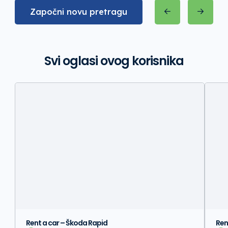
Započni novu pretragu
Svi oglasi ovog korisnika
Rent a car – Škoda Rapid
Ren