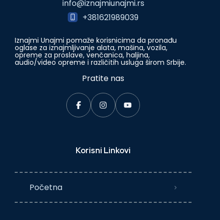
info@iznajmiunajmi.rs
+381621989039
Iznajmi Unajmi pomaže korisnicima da pronađu
oglase za iznajmljivanje alata, mašina, vozila,
opreme za proslave, venčanica, haljina,
audio/video opreme i različitih usluga širom Srbije.
Pratite nas
Korisni Linkovi
Početna