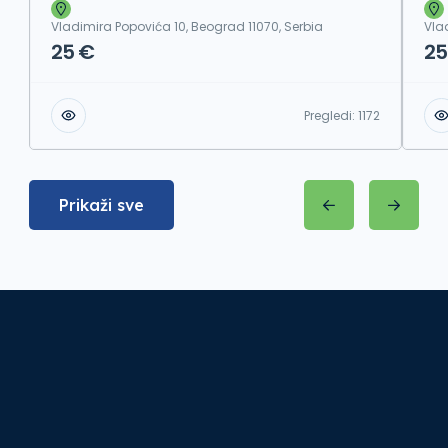
Vladimira Popovića 10, Beograd 11070, Serbia
Vla
25 €
25
Pregledi:
1172
Prikaži sve