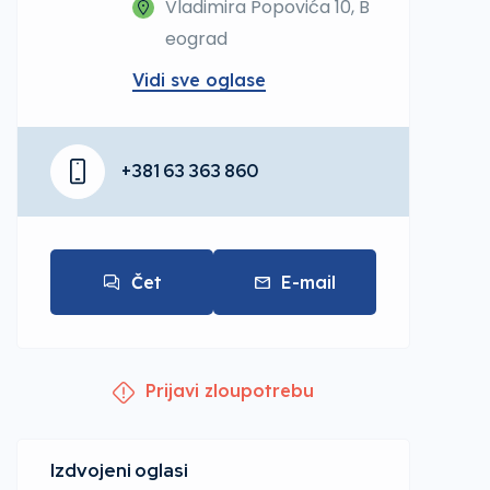
Vladimira Popovića 10, B
eograd
Vidi sve oglase
+381 63 363 860
Čet
E-mail
Prijavi zloupotrebu