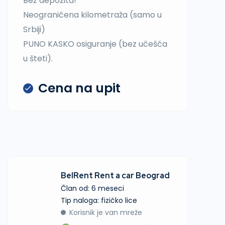
Bez depozita!
Neograničena kilometraža (samo u
Srbiji)
PUNO KASKO osiguranje (bez učešća
u šteti).
Cena na upit
BelRent Rent a car Beograd
Član od: 6 meseci
tip naloga: fizičko lice
Korisnik je van mreže