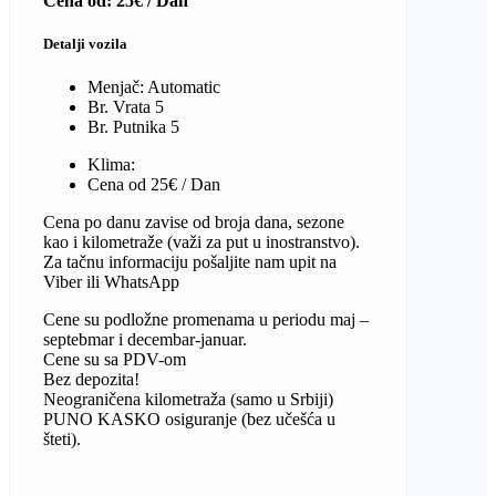
Cena od: 25€
/ Dan
Detalji vozila
Menjač: Automatic
Br. Vrata 5
Br. Putnika 5
Klima:
Cena od 25€ / Dan
Cena po danu zavise od broja dana, sezone
kao i kilometraže (važi za put u inostranstvo).
Za tačnu informaciju pošaljite nam upit na
Viber ili WhatsApp
Cene su podložne promenama u periodu maj –
septebmar i decembar-januar.
Cene su sa PDV-om
Bez depozita!
Neograničena kilometraža (samo u Srbiji)
PUNO KASKO osiguranje (bez učešća u
šteti).