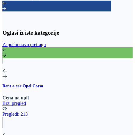
Oglasi iz iste kategorije
Započni novu pretragu
Rent a car Opel Corsa
Cena na upit
Brzi pregled
Pregledi:
213