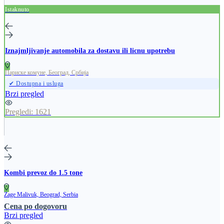
Istaknuto
Iznajmljivanje automobila za dostavu ili licnu upotrebu
Париске комуне, Београд, Србија
✔ Dostupna i usluga
Brzi pregled
Pregledi:
1621
Kombi prevoz do 1.5 tone
Zage Malivuk, Beograd, Serbia
Cena po dogovoru
Brzi pregled