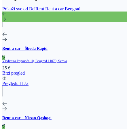
Prikaži sve od BelRent Rent a car Beograd
Rent a car – Škoda Rapid
Vladimira Popovića 10, Beograd 11070, Serbia
25 €
Brzi pregled
Pregledi:
1172
Rent a car – Nissan Qashqai