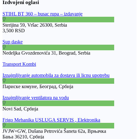
STIHL BT 360 – busac rupa – izdavanje
Sterijina 59, Vršac 26300, Serbia
3,500 RSD
Sup daske
Nedeljka Gvozdenovića 31, Beograd, Serbia
Transport Kombi
Iznajmljivanje automobila za dostavu ili licnu upotrebu
Париске комуне, Београд, Србија
Iznajmljivanje ventilatora na vodu
Novi Sad, Србија
Frigo Mehanika USLUGA SERVIS , Elektronika
JVJW+GW, Dušana Petrovića Šaneta 62a, Врњачка
Бања 36210, Србија