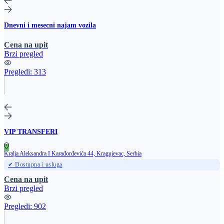
Dnevni i mesecni najam vozila
Cena na upit
Brzi pregled
Pregledi:
313
VIP TRANSFERI
Kralja Aleksandra I Karađorđevića 44, Kragujevac, Serbia
✔ Dostupna i usluga
Cena na upit
Brzi pregled
Pregledi:
902