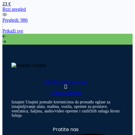
23 €
Brzi pregled
Pregledi:
986
Prikaži sve
info@iznajmiunajmi.rs
+381621989039
Iznajmi Unajmi pomaže korisnicima da pronađu oglase za
iznajmljivanje alata, mašina, vozila, opreme za proslave,
venčanica, haljina, audio/video opreme i različitih usluga širom
Srbije.
Pratite nas