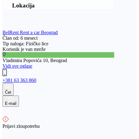
Lokacija
BelRent Rent a car Beograd
Član od: 6 meseci
Tip naloga: Fizičko lice
Korisnik je van mreže
Vladimira Popovića 10, Beograd
Vidi sve oglase
+381 63 363 860
Čet
E-mail
Prijavi zloupotrebu