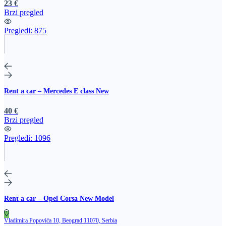
23 €
Brzi pregled
Pregledi:
875
Rent a car – Mercedes E class New
40 €
Brzi pregled
Pregledi:
1096
Rent a car – Opel Corsa New Model
Vladimira Popovića 10, Beograd 11070, Serbia