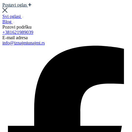
Postavi oglas
Svi oglasi
Blog
Pozovi podršku
+381621989039
E-mail adresa
info@iznajmiunajmi.rs