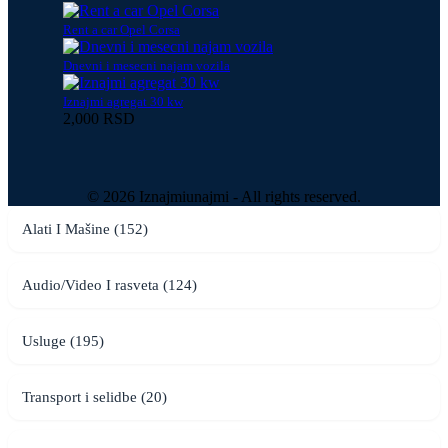
Rent a car Opel Corsa
Dnevni i mesecni najam vozila
Iznajmi agregat 30 kw
2,000 RSD
© 2026 Iznajmiunajmi - All rights reserved.
Alati I Mašine (152)
Audio/Video I rasveta (124)
Usluge (195)
Transport i selidbe (20)