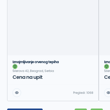
Iznajmljivanje crvenog tepiha
Izn
Šilerova 42, Beograd, Serbia
Šil
Cena na upit
Ce
Pregledi:
1068