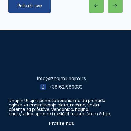
Prikaži sve
info@iznajmiunajmi.rs
+381621989039
Iznajmi Unajmi pomaže korisnicima da pronađu
oglase za iznajmljivanje alata, mašina, vozila,
opreme za proslave, venčanica, haljina,
audio/video opreme i različitih usluga širom Srbije.
Pratite nas