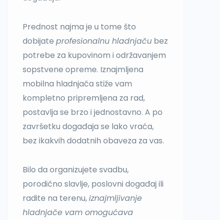
Prednost najma je u tome što
dobijate
profesionalnu hladnjaču
bez
potrebe za kupovinom i održavanjem
sopstvene opreme.
Iznajmljena
m
obilna hladnjača stiže vam
kompletno pripremljena za rad
,
postavlja se brzo i jednostavno. A po
završetku događaja se lako vraća,
bez ikakvih dodatnih obaveza za vas.
Bilo da organizujete svadbu,
porodično slavlje, poslovni događaj ili
radite na terenu,
iznajmljivanje
hladnjače vam omogućava