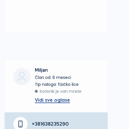
Miljan
Član od: 6 meseci
tip naloga: fizičko lice
Korisnik je van mreže
Vidi sve oglase
+381638235290