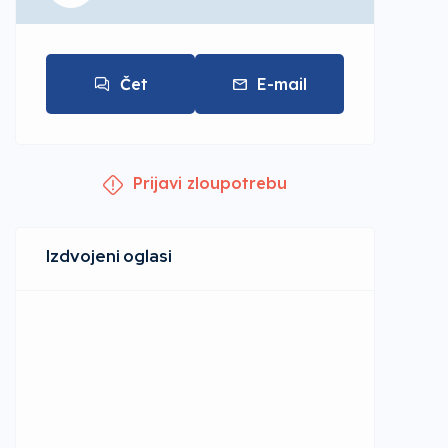
Čet
E-mail
Prijavi zloupotrebu