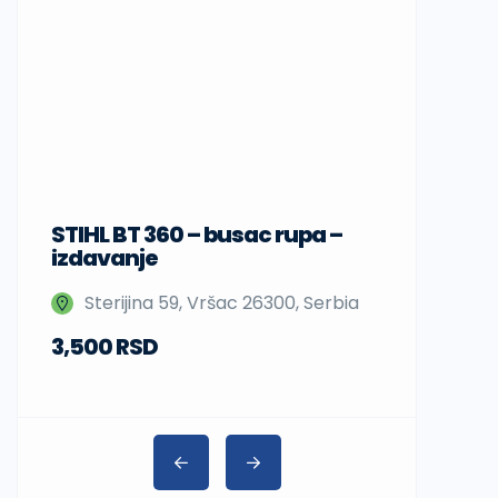
STIHL BT 360 – busac rupa –
Sup daske
izdavanje
Nedeljka 
Sterijina 59, Vršac 26300, Serbia
Beograd,
3,500 RSD