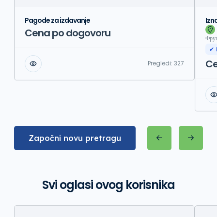
Pagode za izdavanje
Izn
Cena po dogovoru
Фруш
✔ 
Ce
Pregledi:
327
Započni novu pretragu
Svi oglasi ovog korisnika