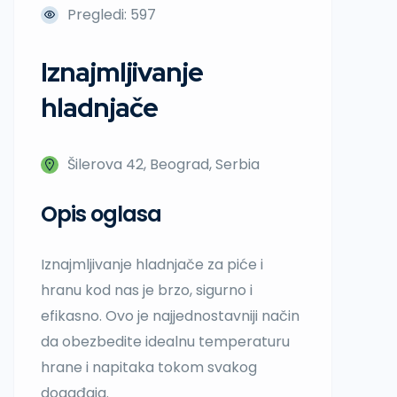
Pregledi: 597
Iznajmljivanje
hladnjače
Šilerova 42, Beograd, Serbia
Opis oglasa
Iznajmljivanje hladnjače
za piće i
hranu
kod nas je brzo, sigurno i
efikasno. Ovo
je najjednostavniji način
da obezbedite idealnu temperaturu
hrane i napitaka tokom svakog
događaja.