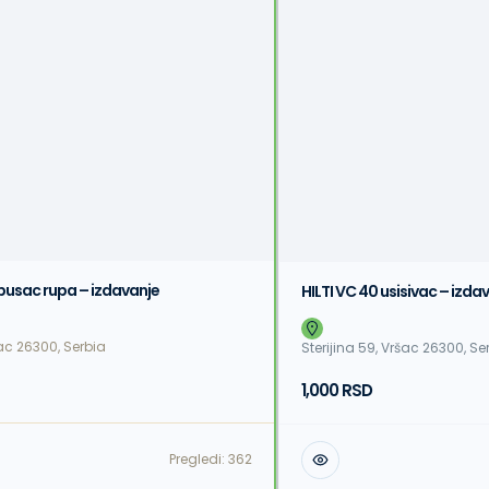
 busac rupa – izdavanje
HILTI VC 40 usisivac – izda
šac 26300, Serbia
Sterijina 59, Vršac 26300, Se
1,000 RSD
Pregledi:
362