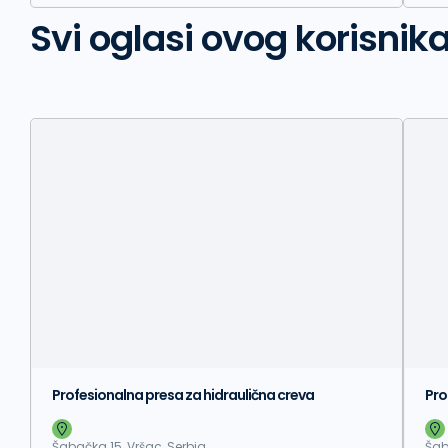
Svi oglasi ovog korisnik
Profesionalna presa za hidraulična creva
Pro
Šabačka 15, Vršac, Serbia
Šab