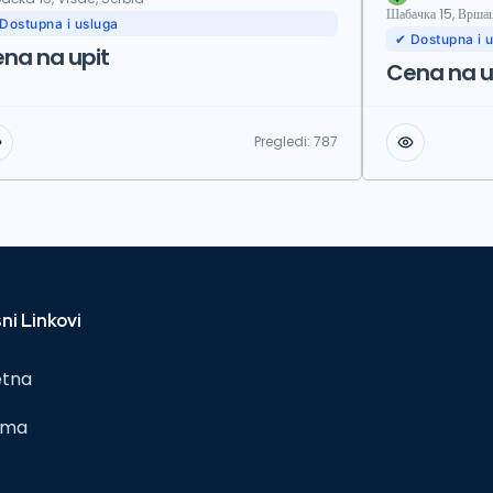
Шабачка 15, Вршац
Dostupna i usluga
✔ Dostupna i 
na na upit
Cena na u
Pregledi:
787
ni Linkovi
etna
ama