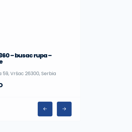
 360 – busac rupa –
Sup daske
e
Nedeljka Gvozdenovića
na 59, Vršac 26300, Serbia
Serbia
D