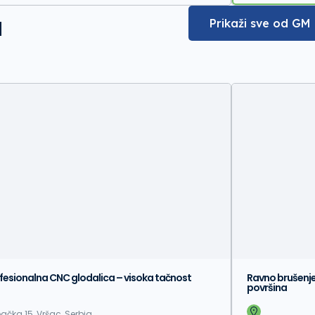
a
Prikaži sve od GM
fesionalna CNC glodalica – visoka tačnost
Ravno brušenje
površina
ačka 15, Vršac, Serbia