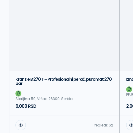
Kranzle B 270 T – Profesionalni perač, puromat 270
Izn
bar
PPJ
Sterijina 59, Vršac 26300, Serbia
6,000 RSD
2,
Pregledi:
62