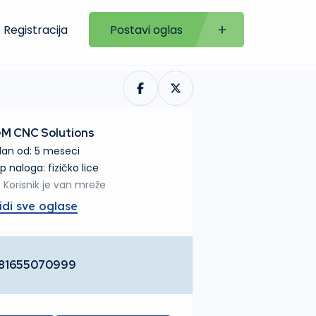
Registracija
Postavi oglas
M CNC Solutions
lan od: 5 meseci
tip naloga: fizičko lice
Korisnik je van mreže
idi sve oglase
81655070999