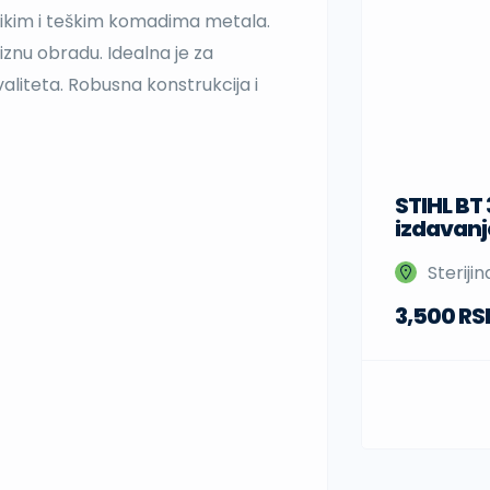
elikim i teškim komadima metala.
iznu obradu. Idealna je za
valiteta. Robusna konstrukcija i
STIHL BT
izdavanj
Steriji
3,500 RS