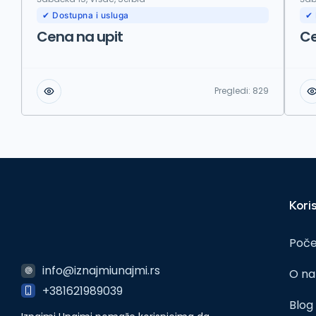
✔ Dostupna i usluga
✔ 
Cena na upit
Ce
Pregledi:
829
Koris
Poč
info@iznajmiunajmi.rs
O n
+381621989039
Blog