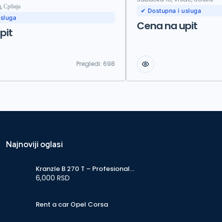
, Србија
✔ Dostupna i usluga
usluga
Cena na upit
pit
Pregledi:
698
Najnoviji oglasi
Kranzle B 270 T – Profesionalni
perač, puromat 270 bar
6,000 RSD
Rent a car Opel Corsa