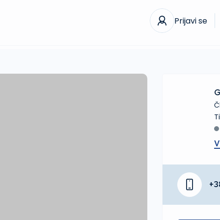
Prijavi se
G
Č
V
+3