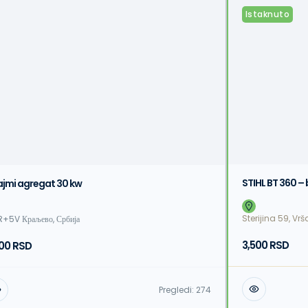
Istaknuto
STIHL BT 360 –
ajmi agregat 30 kw
Sterijina 59, Vr
R+5V Краљево, Србија
3,500 RSD
000 RSD
Pregledi:
274