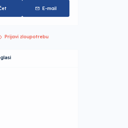
Čet
E-mail
Prijavi zloupotrebu