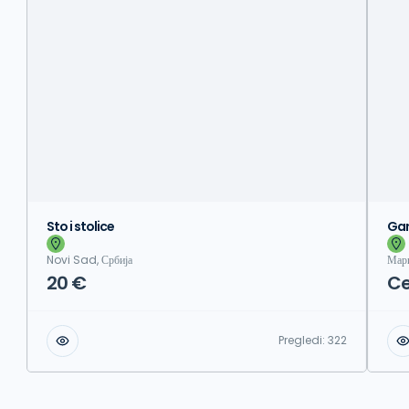
Sto i stolice
Gar
Novi Sad, Србија
Мари
20 €
Ce
Pregledi:
322