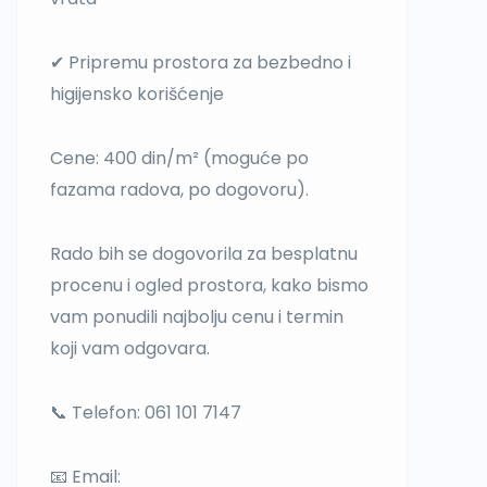
✔ Pripremu prostora za bezbedno i
higijensko korišćenje
Cene: 400 din/m² (moguće po
fazama radova, po dogovoru).
Rado bih se dogovorila za besplatnu
procenu i ogled prostora, kako bismo
vam ponudili najbolju cenu i termin
koji vam odgovara.
📞 Telefon: 061 101 7147
📧 Email: