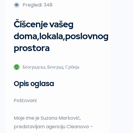
Pregledi: 348
Čišcenje vašeg
doma,lokala,poslovnog
prostora
Београдска, Београд, Србија
Opis oglasa
Poštovani
Moje ime je Suzana Marković,
predstavljam agenciju Cleanova –