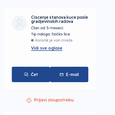
Ciscenje stanova kuce posle
gradjevinskih radova
Član od: 5 meseci
tip naloga: fizičko lice
Korisnik je van mreže
Vidi sve oglase
Čet
E-mail
Prijavi zloupotrebu