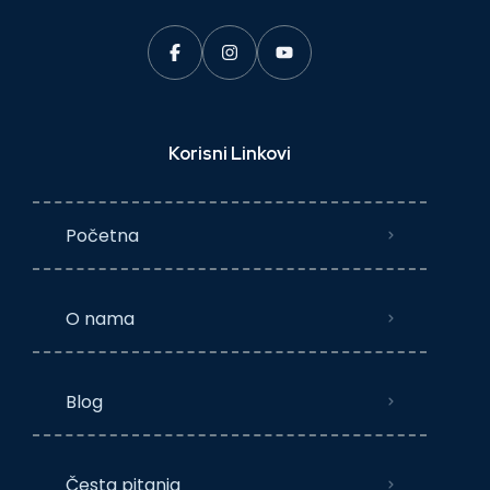
Korisni Linkovi
Početna
O nama
Blog
Česta pitanja