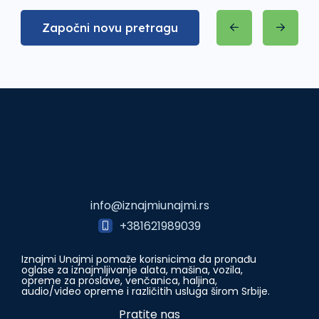
Započni novu pretragu
info@iznajmiunajmi.rs
+381621989039
Iznajmi Unajmi pomaže korisnicima da pronađu
oglase za iznajmljivanje alata, mašina, vozila,
opreme za proslave, venčanica, haljina,
audio/video opreme i različitih usluga širom Srbije.
Pratite nas