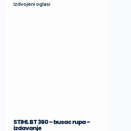
STIHL BT 360 – busac rupa –
Sup daske
izdavanje