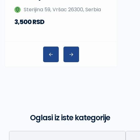
Nedeljka 
Sterijina 59, Vršac 26300, Serbia
Beograd,
3,500 RSD
Oglasi iz iste kategorije