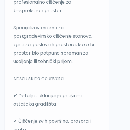
profesionalno čišćenje za
besprekoran prostor.
Specijalizovani smo za
postgrađevinsko čišćenje stanova,
zgrada i poslovnih prostora, kako bi
prostor bio potpuno spreman za
useljenje ili tehnički prijem.
Naša usluga obuhvata:
✔ Detaljno uklanjanje prašine i
ostataka gradilišta
✔ Čišćenje svih površina, prozora i
vrata