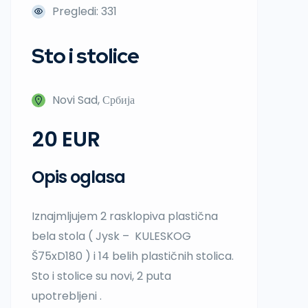
Pregledi: 331
Sto i stolice
Novi Sad, Србија
20
Opis oglasa
Iznajmljujem 2 rasklopiva plastična
bela stola ( Jysk – KULESKOG
Š75xD180 ) i 14 belih plastičnih stolica.
Sto i stolice su novi, 2 puta
upotrebljeni .