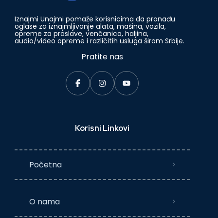
Iznajmi Unajmi pomaže korisnicima da pronađu
oglase za iznajmljivanje alata, mašina, vozila,
opreme za proslave, venčanica, haljina,
audio/video opreme i različitih usluga širom Srbije.
Pratite nas
Korisni Linkovi
Početna
O nama