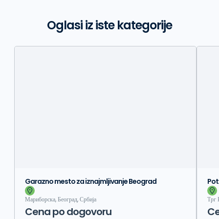
Oglasi iz iste kategorije
Garazno mesto za iznajmljivanje Beograd
Pot
Мариборска, Београд, Србија
Трг 
Cena po dogovoru
Ce