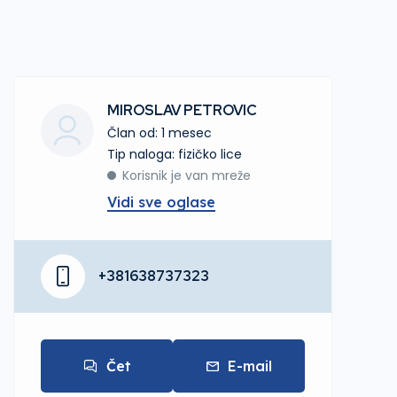
MIROSLAV PETROVIC
Član od: 1 mesec
tip naloga: fizičko lice
Korisnik je van mreže
Vidi sve oglase
+381638737323
Čet
E-mail