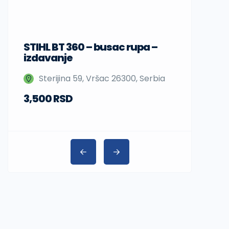
STIHL BT 360 – busac rupa –
Sup daske
izdavanje
Nedeljka 
Sterijina 59, Vršac 26300, Serbia
Beograd,
3,500 RSD