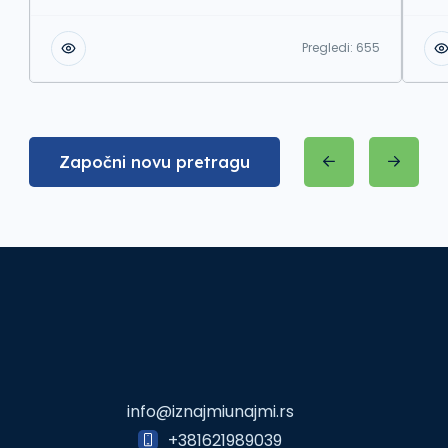
Pregledi:
655
Započni novu pretragu
info@iznajmiunajmi.rs
+381621989039