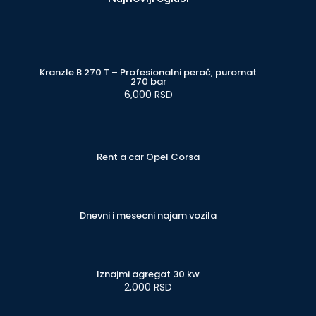
Kranzle B 270 T – Profesionalni perač, puromat
270 bar
6,000 RSD
Rent a car Opel Corsa
Dnevni i mesecni najam vozila
Iznajmi agregat 30 kw
2,000 RSD