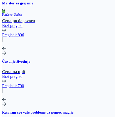
Majstor za grejanje
Pančevo, Serbia
Cena po dogovoru
Brzi pregled
Pregledi:
896
Čuvanje životinja
Cena na upit
Brzi pregled
Pregledi:
790
Rešavam sve vaše probleme uz pomoć magije