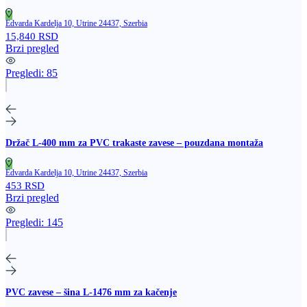
Edvarda Kardelja 10, Utrine 24437, Szerbia
15,840 RSD
Brzi pregled
Pregledi:
85
Držač L‑400 mm za PVC trakaste zavese – pouzdana montaža
Edvarda Kardelja 10, Utrine 24437, Szerbia
453 RSD
Brzi pregled
Pregledi:
145
PVC zavese – šina L‑1476 mm za kačenje