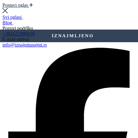
Postavi oglas
Svi oglasi
Blog
Pozovi podršku
+381621989039
IZNAJMLJENO
E-mail adresa
info@iznajmiunajmi.rs