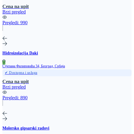
Cena na upit
Brzi pregled
Pregledi:
990
Hidroizolacija Daki
Стјепана Филиповића 34, Београд, Србија
✔ Dostupna i usluga
Cena na upit
Brzi pregled
Pregledi:
890
Molersko gipsarski radovi