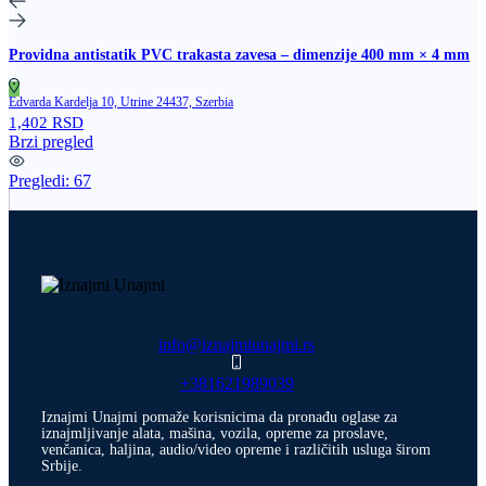
Providna antistatik PVC trakasta zavesa – dimenzije 400 mm × 4 mm
Edvarda Kardelja 10, Utrine 24437, Szerbia
1,402 RSD
Brzi pregled
Pregledi:
67
info@iznajmiunajmi.rs
+381621989039
Iznajmi Unajmi pomaže korisnicima da pronađu oglase za
iznajmljivanje alata, mašina, vozila, opreme za proslave,
venčanica, haljina, audio/video opreme i različitih usluga širom
Srbije.