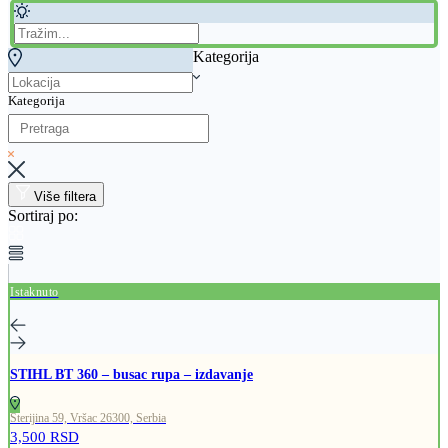
Kategorija
Kategorija
Više filtera
Sortiraj po:
Istaknuto
STIHL BT 360 – busac rupa – izdavanje
Sterijina 59, Vršac 26300, Serbia
3,500 RSD