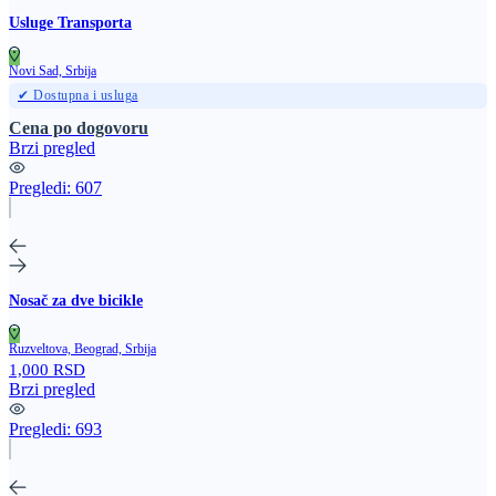
Usluge Transporta
Novi Sad, Srbija
✔ Dostupna i usluga
Cena po dogovoru
Brzi pregled
Pregledi:
607
Nosač za dve bicikle
Ruzveltova, Beograd, Srbija
1,000 RSD
Brzi pregled
Pregledi:
693