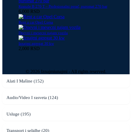
Kranzle B 270 T – Profesionalni perač, puromat 270 bar
6,000 RSD
Rent a car Opel Corsa
Dnevni i mesecni najam vozila
Iznajmi agregat 30 kw
2,000 RSD
© 2026 Iznajmiunajmi - All rights reserved.
Alati I Mašine (152)
Audio/Video I rasveta (124)
Usluge (195)
Transport i selidbe (20)