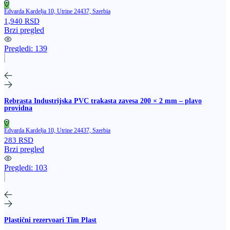
Edvarda Kardelja 10, Utrine 24437, Szerbia
1,940 RSD
Brzi pregled
Pregledi:
139
Rebrasta Industrijska PVC trakasta zavesa 200 × 2 mm – plavo
providna
Edvarda Kardelja 10, Utrine 24437, Szerbia
283 RSD
Brzi pregled
Pregledi:
103
Plastični rezervoari Tim Plast