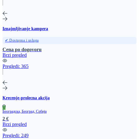
Iznajmljivanje kampera
✔ Dostupna i usluga
Cena po dogovoru
Brzi pregled
Pregledi:
365
Krecenje-prolecna akcija
Београдска, Београд, Србија
2 €
Brzi pregled
Pregledi:
249