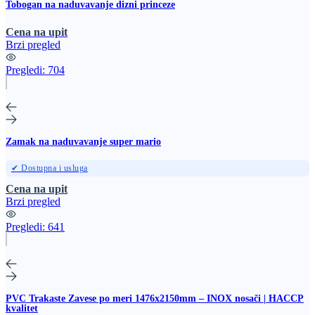
Tobogan na naduvavanje dizni princeze
Cena na upit
Brzi pregled
Pregledi:
704
Zamak na naduvavanje super mario
✔ Dostupna i usluga
Cena na upit
Brzi pregled
Pregledi:
641
PVC Trakaste Zavese po meri 1476x2150mm – INOX nosači | HACCP
kvalitet