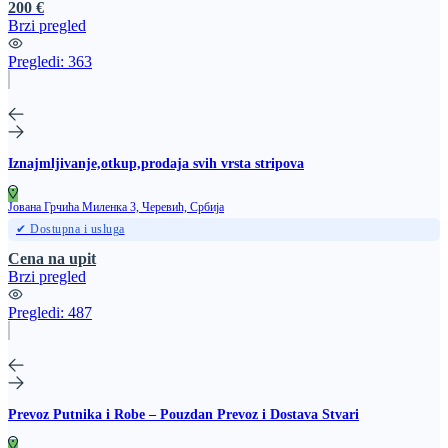
200 €
Brzi pregled
Pregledi:
363
Iznajmljivanje,otkup,prodaja svih vrsta stripova
Јована Грчића Миленка 3, Черевић, Србија
✔ Dostupna i usluga
Cena na upit
Brzi pregled
Pregledi:
487
Prevoz Putnika i Robe – Pouzdan Prevoz i Dostava Stvari