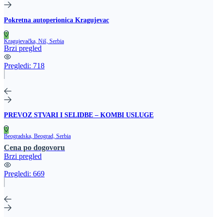
Pokretna autoperionica Kragujevac
Kragujevačka, Niš, Serbia
Brzi pregled
Pregledi:
718
PREVOZ STVARI I SELIDBE – KOMBI USLUGE
Beogradska, Beograd, Serbia
Cena po dogovoru
Brzi pregled
Pregledi:
669