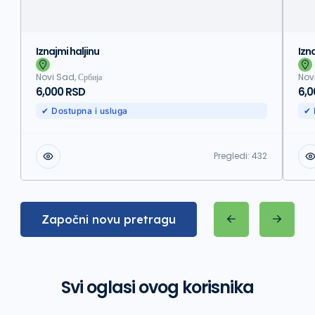
Iznajmi haljinu
Izn
Novi Sad, Србија
Novi
6,000 RSD
6,0
✔ Dostupna i usluga
✔ 
Pregledi:
432
Započni novu pretragu
Svi oglasi ovog korisnika