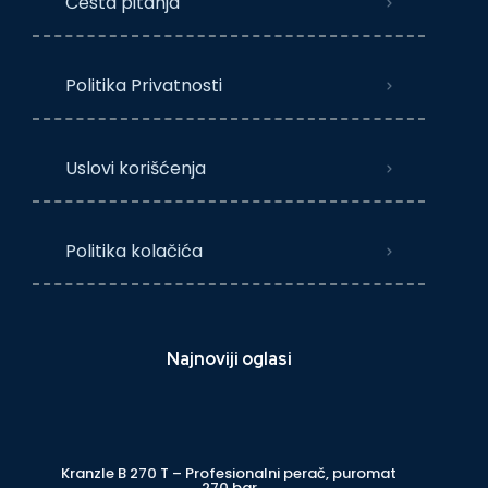
Česta pitanja
Politika Privatnosti
Uslovi korišćenja
Politika kolačića
Najnoviji oglasi
Kranzle B 270 T – Profesionalni perač, puromat
270 bar