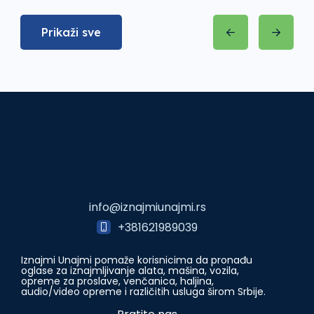
Prikaži sve
info@iznajmiunajmi.rs
+381621989039
Iznajmi Unajmi pomaže korisnicima da pronađu
oglase za iznajmljivanje alata, mašina, vozila,
opreme za proslave, venčanica, haljina,
audio/video opreme i različitih usluga širom Srbije.