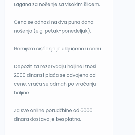
Lagana za nošenje sa visokim šlicem.
Cena se odnosi na dva puna dana
nošenja (e.g. petak-ponedeljak).
Hemijsko cišćenje je uključeno u cenu.
Depozit za rezervaciju haljine iznosi
2000 dinara i plaća se odvojeno od
cene, vraća se odmah po vraćanju
haljine.
Za sve online porudžbine od 6000
dinara dostava je besplatna.