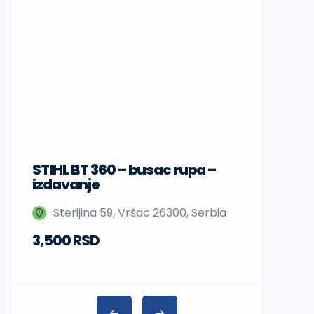
STIHL BT 360 – busac rupa –
Sup daske
izdavanje
Nedeljka 
Sterijina 59, Vršac 26300, Serbia
Beograd,
3,500 RSD