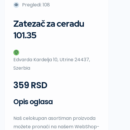
Pregledi: 108
Zatezač za ceradu
101.35
Edvarda Kardelja 10, Utrine 24437,
Szerbia
359 RSD
Opis oglasa
Naš celokupan asortiman proizvoda
možete pronaći na našem WebShop-