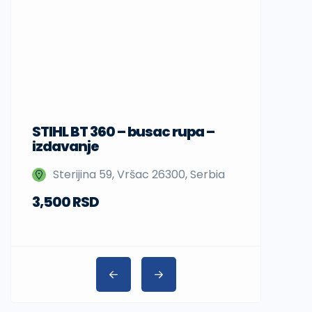
STIHL BT 360 – busac rupa –
Sup daske
izdavanje
Nedeljka 
Sterijina 59, Vršac 26300, Serbia
Beograd,
3,500 RSD