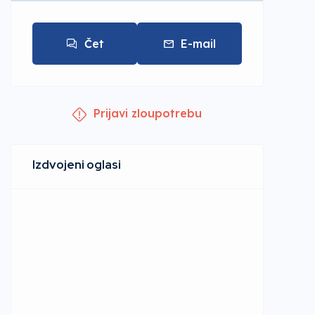
Čet
E-mail
Prijavi zloupotrebu