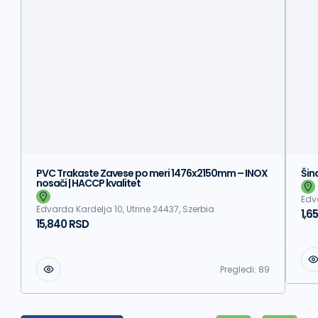
PVC Trakaste Zavese po meri 1476x2150mm – INOX
Šin
nosači | HACCP kvalitet
Edv
Edvarda Kardelja 10, Utrine 24437, Szerbia
1,6
15,840 RSD
Pregledi:
89