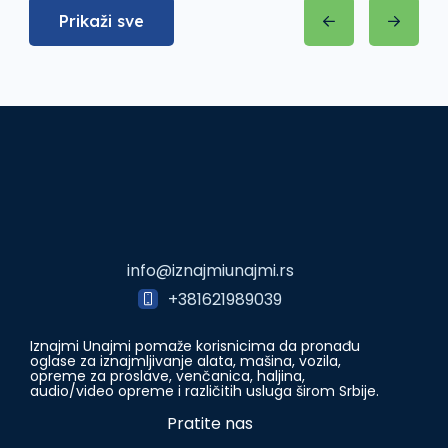
Prikaži sve
info@iznajmiunajmi.rs
+381621989039
Iznajmi Unajmi pomaže korisnicima da pronađu
oglase za iznajmljivanje alata, mašina, vozila,
opreme za proslave, venčanica, haljina,
audio/video opreme i različitih usluga širom Srbije.
Pratite nas