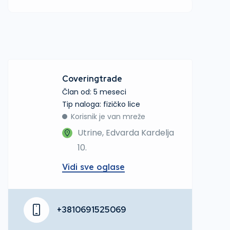
Coveringtrade
Član od: 5 meseci
tip naloga: fizičko lice
Korisnik je van mreže
Utrine, Edvarda Kardelja
10.
Vidi sve oglase
+3810691525069