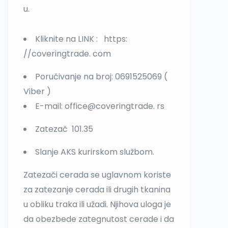
u.
Kliknite na LINK : https:
//coveringtrade. com
Poručivanje na broj: 0691525069 (
Viber )
E-mail: office@coveringtrade. rs
Zatezač 101.35
Slanje AKS kurirskom službom.
Zatezači cerada se uglavnom koriste
za zatezanje cerada ili drugih tkanina
u obliku traka ili užadi. Njihova uloga je
da obezbede zategnutost cerade i da