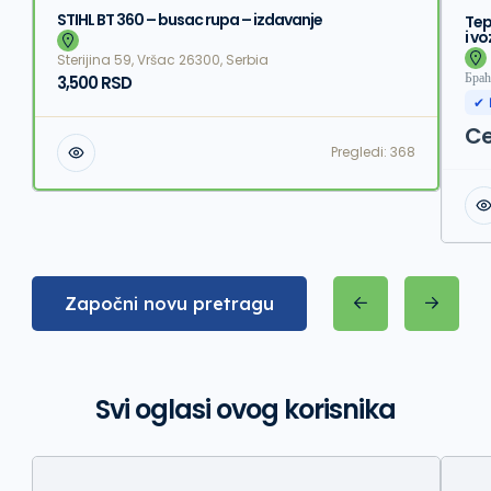
STIHL BT 360 – busac rupa – izdavanje
Tep
i vo
Sterijina 59, Vršac 26300, Serbia
Браћ
3,500 RSD
✔ 
Ce
Pregledi:
368
Započni novu pretragu
Svi oglasi ovog korisnika