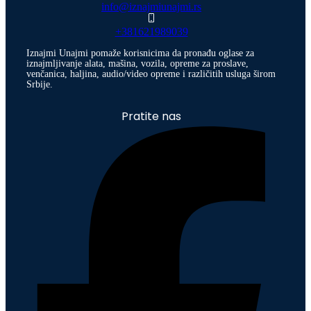
info@iznajmiunajmi.rs
+381621989039
Iznajmi Unajmi pomaže korisnicima da pronađu oglase za
iznajmljivanje alata, mašina, vozila, opreme za proslave,
venčanica, haljina, audio/video opreme i različitih usluga širom
Srbije.
Pratite nas