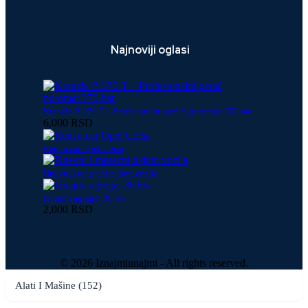
Najnoviji oglasi
Kranzle B 270 T – Profesionalni perač, puromat 270 bar
6,000 RSD
Rent a car Opel Corsa
Dnevni i mesecni najam vozila
Iznajmi agregat 30 kw
2,000 RSD
© 2026 Iznajmiunajmi - All rights reserved.
Alati I Mašine (152)