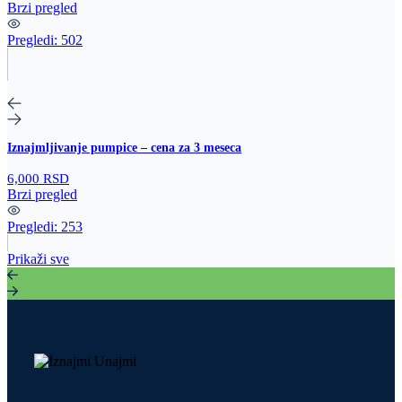
Brzi pregled
Pregledi:
502
Iznajmljivanje pumpice – cena za 3 meseca
6,000 RSD
Brzi pregled
Pregledi:
253
Prikaži sve