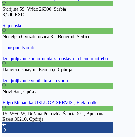
Sterijina 59, Vršac 26300, Serbia
3,500 RSD
Sup daske
Nedeljka Gvozdenovića 31, Beograd, Serbia
Transport Kombi
Iznajmljivanje automobila za dostavu ili licnu upotrebu
Париске комуне, Београд, Србија
Iznajmljivanje ventilatora na vodu
Novi Sad, Србија
Frigo Mehanika USLUGA SERVIS , Elektronika
JVJW+GW, Dušana Petrovića Šaneta 62a, Врњачка
Бања 36210, Србија