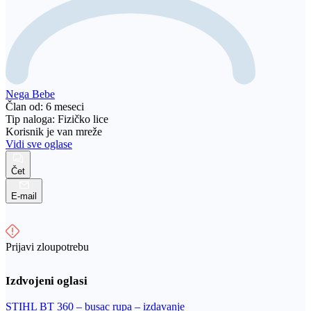
Nega Bebe
Član od: 6 meseci
Tip naloga: Fizičko lice
Korisnik je van mreže
Vidi sve oglase
Čet
E-mail
Prijavi zloupotrebu
STIHL BT 360 – busac rupa – izdavanje