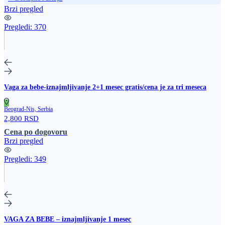
Brzi pregled
Pregledi:
370
Vaga za bebe-iznajmljivanje 2+1 mesec gratis/cena je za tri meseca
Beograd-Nis, Serbia
2,800 RSD
Cena po dogovoru
Brzi pregled
Pregledi:
349
VAGA ZA BEBE – iznajmljivanje 1 mesec