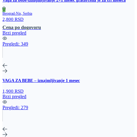
Vaga za bebe-iznajmljivanje 2+1 mesec gratis/cena je za tri meseca
Beograd-Nis, Serbia
2,800 RSD
Cena po dogovoru
Brzi pregled
Pregledi:
349
VAGA ZA BEBE – iznajmljivanje 1 mesec
1,900 RSD
Brzi pregled
Pregledi:
279