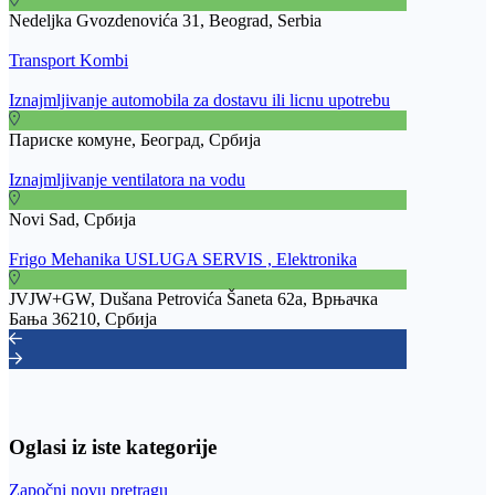
Nedeljka Gvozdenovića 31, Beograd, Serbia
Transport Kombi
Iznajmljivanje automobila za dostavu ili licnu upotrebu
Париске комуне, Београд, Србија
Iznajmljivanje ventilatora na vodu
Novi Sad, Србија
Frigo Mehanika USLUGA SERVIS , Elektronika
JVJW+GW, Dušana Petrovića Šaneta 62a, Врњачка
Бања 36210, Србија
Oglasi iz iste kategorije
Započni novu pretragu