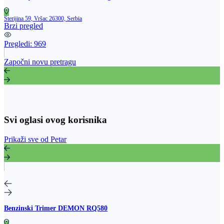
Sterijina 59, Vršac 26300, Serbia
Brzi pregled
Pregledi:
969
Započni novu pretragu
Svi oglasi ovog korisnika
Prikaži sve od Petar
Benzinski Trimer DEMON RQ580