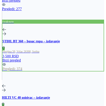
Brzi pregled
Pregledi:
277
Istaknuto
STIHL BT 360 – busac rupa – izdavanje
Sterijina 59, Vršac 26300, Serbia
3,500 RSD
Brzi pregled
Pregledi:
374
HILTI VC 40 usisivac – izdavanje