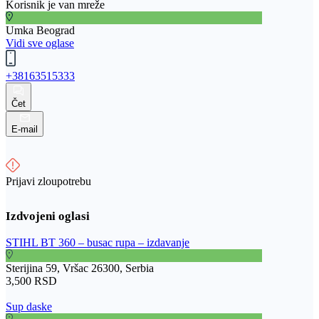
Korisnik je van mreže
Umka Beograd
Vidi sve oglase
+38163515333
Čet
E-mail
Prijavi zloupotrebu
STIHL BT 360 – busac rupa – izdavanje
Sterijina 59, Vršac 26300, Serbia
3,500 RSD
Sup daske