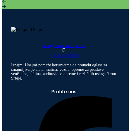
info@iznajmiunajmi.rs
+381621989039
Iznajmi Unajmi pomaže korisnicima da pronađu oglase za
iznajmljivanje alata, mašina, vozila, opreme za proslave,
venčanica, haljina, audio/video opreme i različitih usluga širom
Srbije.
Pratite nas