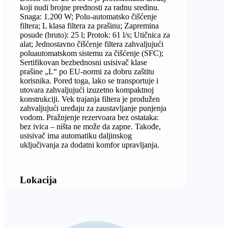
koji nudi brojne prednosti za radnu sredinu.
Snaga: 1.200 W; Polu-automatsko čišćenje
filtera; L klasa filtera za prašinu; Zapremina
posude (bruto): 25 l; Protok: 61 l/s; Utičnica za
alat; Jednostavno čišćenje filtera zahvaljujući
poluautomatskom sistemu za čišćenje (SFC);
Sertifikovan bezbednosni usisivač klase
prašine „L“ po EU-normi za dobru zaštitu
korisnika. Pored toga, lako se transportuje i
utovara zahvaljujući izuzetno kompaktnoj
konstrukciji. Vek trajanja filtera je produžen
zahvaljujući uređaju za zaustavljanje punjenja
vodom. Pražnjenje rezervoara bez ostataka:
bez ivica – ništa ne može da zapne. Takođe,
usisivač ima automatiku daljinskog
uključivanja za dodatni komfor upravljanja.
Lokacija