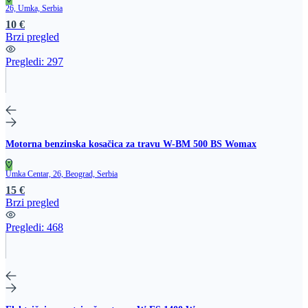
26, Umka, Serbia
10 €
Brzi pregled
Pregledi:
297
Motorna benzinska kosačica za travu W-BM 500 BS Womax
Umka Centar, 26, Beograd, Serbia
15 €
Brzi pregled
Pregledi:
468