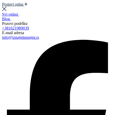
Postavi oglas
Svi oglasi
Blog
Pozovi podršku
+381621989039
E-mail adresa
info@iznajmiunajmi.rs