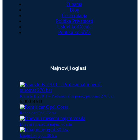
O nama
Blog
Česta pitanja
Politika Privatnosti
Uslovi korišćenja
Politika kolačića
Najnoviji oglasi
Kranzle B 270 T – Profesionalni perač, puromat 270 bar
6,000 RSD
Rent a car Opel Corsa
Dnevni i mesecni najam vozila
Iznajmi agregat 30 kw