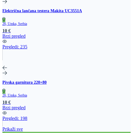
Električna lančana testera Makita UC3551A
26, Umka, Serbia
10 €
Brzi pregled
Pregledi:
235
Pivska garnitura 220×80
26, Umka, Serbia
10 €
Brzi pregled
Pregledi:
198
Prikaži sve