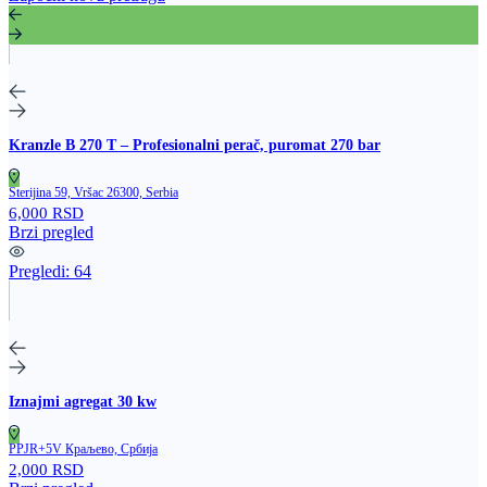
Kranzle B 270 T – Profesionalni perač, puromat 270 bar
Sterijina 59, Vršac 26300, Serbia
6,000 RSD
Brzi pregled
Pregledi:
64
Iznajmi agregat 30 kw
PPJR+5V Краљево, Србија
2,000 RSD