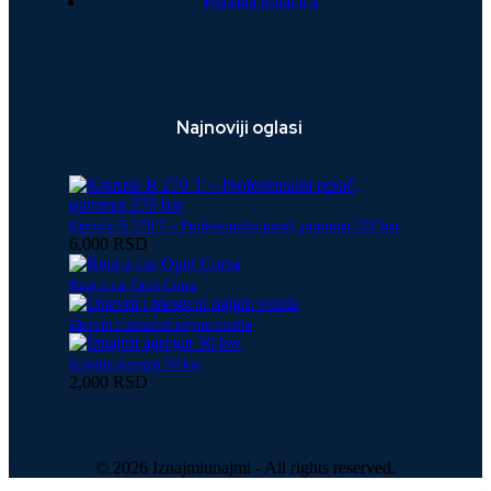
Politika kolačića
Najnoviji oglasi
Kranzle B 270 T – Profesionalni perač, puromat 270 bar
6,000 RSD
Rent a car Opel Corsa
Dnevni i mesecni najam vozila
Iznajmi agregat 30 kw
2,000 RSD
© 2026 Iznajmiunajmi - All rights reserved.