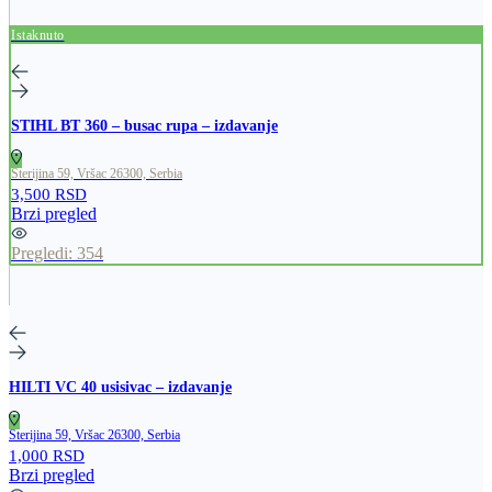
Istaknuto
STIHL BT 360 – busac rupa – izdavanje
Sterijina 59, Vršac 26300, Serbia
3,500 RSD
Brzi pregled
Pregledi:
354
HILTI VC 40 usisivac – izdavanje
Sterijina 59, Vršac 26300, Serbia
1,000 RSD
Brzi pregled