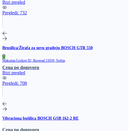
Brzi pregled
Pregledi:
732
Brusilica/Žirafa za suvu gradnju BOSCH GTR 550
Maksima Gorkog 92, Beograd 11010, Serbia
Cena po dogovoru
Brzi pregled
Pregledi:
708
Vibraciona bušilica BOSCH GSB 162-2 RE
Cena po dogovoru