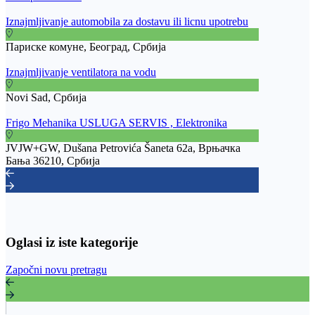
Iznajmljivanje automobila za dostavu ili licnu upotrebu
Париске комуне, Београд, Србија
Iznajmljivanje ventilatora na vodu
Novi Sad, Србија
Frigo Mehanika USLUGA SERVIS , Elektronika
JVJW+GW, Dušana Petrovića Šaneta 62a, Врњачка
Бања 36210, Србија
Oglasi iz iste kategorije
Započni novu pretragu