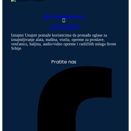
info@iznajmiunajmi.rs
+381621989039
Iznajmi Unajmi pomaže korisnicima da pronađu oglase za
iznajmljivanje alata, mašina, vozila, opreme za proslave,
venčanica, haljina, audio/video opreme i različitih usluga širom
Srbije.
Pratite nas