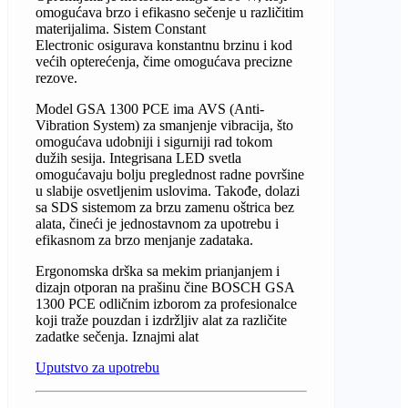
omogućava brzo i efikasno sečenje u različitim
materijalima. Sistem
Constant
Electronic
osigurava konstantnu brzinu i kod
većih opterećenja, čime omogućava precizne
rezove.
Model GSA 1300 PCE ima
AVS (Anti-
Vibration System)
za smanjenje vibracija, što
omogućava udobniji i sigurniji rad tokom
dužih sesija. Integrisana LED svetla
omogućavaju bolju preglednost radne površine
u slabije osvetljenim uslovima. Takođe, dolazi
sa
SDS sistemom za brzu zamenu oštrica bez
alata
, čineći je jednostavnom za upotrebu i
efikasnom za brzo menjanje zadataka.
Ergonomska drška sa mekim prianjanjem i
dizajn otporan na prašinu čine BOSCH GSA
1300 PCE odličnim izborom za profesionalce
koji traže pouzdan i izdržljiv alat za različite
zadatke sečenja. Iznajmi alat
Uputstvo za upotrebu