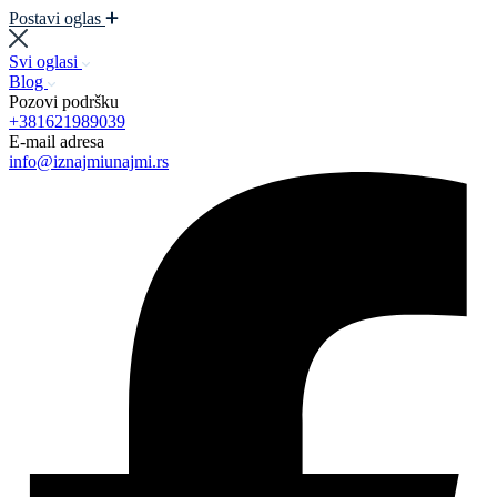
Postavi oglas
Svi oglasi
Blog
Pozovi podršku
+381621989039
E-mail adresa
info@iznajmiunajmi.rs