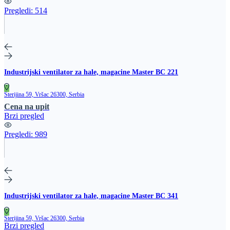
Pregledi:
514
Industrijski ventilator za hale, magacine Master BC 221
Sterijina 59, Vršac 26300, Serbia
Cena na upit
Brzi pregled
Pregledi:
989
Industrijski ventilator za hale, magacine Master BC 341
Sterijina 59, Vršac 26300, Serbia
Brzi pregled