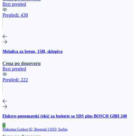
Brzi pregled
Pregledi:
438
Mešalica za beton, 150l, sklopiva
Cena po dogovoru
Brzi pregled
Pregledi:
222
Elektro-pneumatski čekić za bušenje sa SDS plus BOSCH GBH 240
Maksima Gorkog 92, Beograd 11010, Serbia