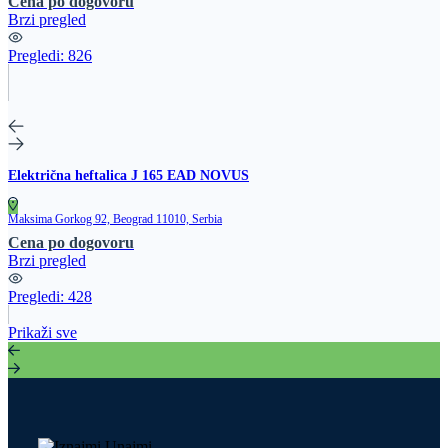
Cena po dogovoru
Brzi pregled
Pregledi:
826
Električna heftalica J 165 EAD NOVUS
Maksima Gorkog 92, Beograd 11010, Serbia
Cena po dogovoru
Brzi pregled
Pregledi:
428
Prikaži sve