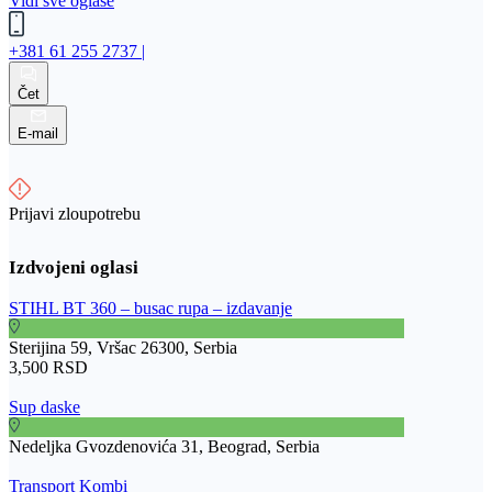
Vidi sve oglase
+381 61 255 2737 |
Čet
E-mail
Prijavi zloupotrebu
STIHL BT 360 – busac rupa – izdavanje
Sterijina 59, Vršac 26300, Serbia
3,500 RSD
Sup daske
Nedeljka Gvozdenovića 31, Beograd, Serbia
Transport Kombi