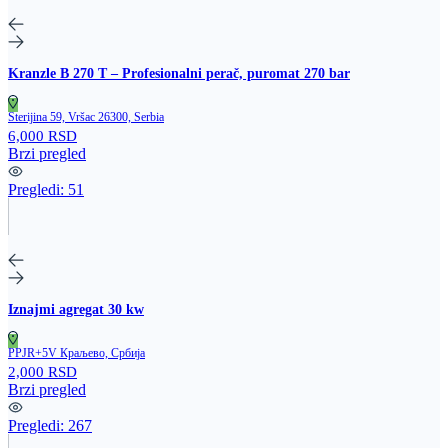
Kranzle B 270 T – Profesionalni perač, puromat 270 bar
Sterijina 59, Vršac 26300, Serbia
6,000 RSD
Brzi pregled
Pregledi:
51
Iznajmi agregat 30 kw
PPJR+5V Краљево, Србија
2,000 RSD
Brzi pregled
Pregledi:
267