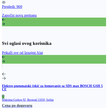
Pregledi:
969
Započni novu pretragu
Svi oglasi ovog korisnika
Prikaži sve od Iznajmi Alat
Elektro-pneumatski čekić za štemovanje sa SDS max BOSCH GSH 5
CE
Maksima Gorkog 92, Beograd 11010, Serbia
Cena po dogovoru