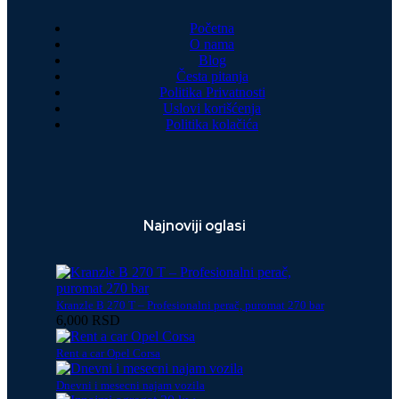
Početna
O nama
Blog
Česta pitanja
Politika Privatnosti
Uslovi korišćenja
Politika kolačića
Najnoviji oglasi
Kranzle B 270 T – Profesionalni perač, puromat 270 bar
6,000 RSD
Rent a car Opel Corsa
Dnevni i mesecni najam vozila