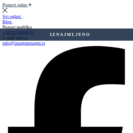
Postavi oglas
Svi oglasi
Blog
Pozovi podršku
+381621989039
IZNAJMLJENO
E-mail adresa
info@iznajmiunajmi.rs