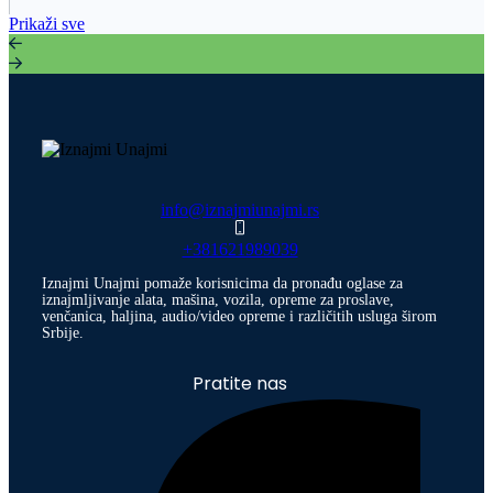
Prikaži sve
info@iznajmiunajmi.rs
+381621989039
Iznajmi Unajmi pomaže korisnicima da pronađu oglase za
iznajmljivanje alata, mašina, vozila, opreme za proslave,
venčanica, haljina, audio/video opreme i različitih usluga širom
Srbije.
Pratite nas