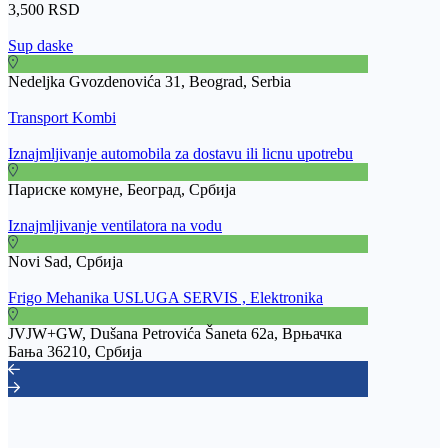
3,500 RSD
Sup daske
Nedeljka Gvozdenovića 31, Beograd, Serbia
Transport Kombi
Iznajmljivanje automobila za dostavu ili licnu upotrebu
Париске комуне, Београд, Србија
Iznajmljivanje ventilatora na vodu
Novi Sad, Србија
Frigo Mehanika USLUGA SERVIS , Elektronika
JVJW+GW, Dušana Petrovića Šaneta 62a, Врњачка
Бања 36210, Србија