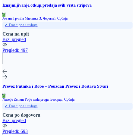
Iznajmljivanje,otkup,prodaja svih vrsta stripova
Јована Грчића Миленка 3, Черевић, Србија
✔ Dostupna i usluga
Cena na upit
Brzi pregled
Pregledi:
497
Prevoz Putnika i Robe – Pouzdan Prevoz i Dostava Stvari
Naselje Zemun Polje mala pruga, Београд, Србија
✔ Dostupna i usluga
Cena po dogovoru
Brzi pregled
Pregledi:
693