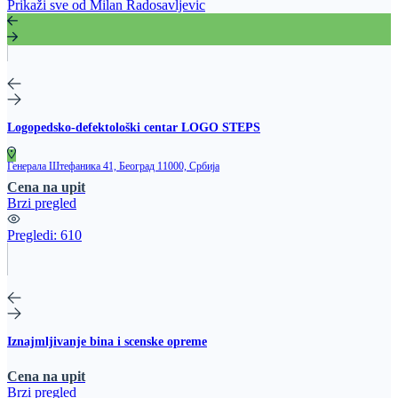
Prikaži sve od Milan Radosavljevic
Logopedsko-defektološki centar LOGO STEPS
Генерала Штефаника 41, Београд 11000, Србија
Cena na upit
Brzi pregled
Pregledi:
610
Iznajmljivanje bina i scenske opreme
Cena na upit
Brzi pregled