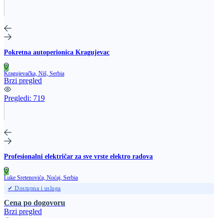
Pokretna autoperionica Kragujevac
Kragujevačka, Niš, Serbia
Brzi pregled
Pregledi:
719
Profesionalni električar za sve vrste elektro radova
Luke Sretenovića, Noćaj, Serbia
✔ Dostupna i usluga
Cena po dogovoru
Brzi pregled