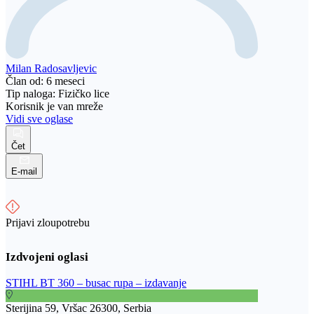
Milan Radosavljevic
Član od: 6 meseci
Tip naloga: Fizičko lice
Korisnik je van mreže
Vidi sve oglase
Čet
E-mail
Prijavi zloupotrebu
STIHL BT 360 – busac rupa – izdavanje
Sterijina 59, Vršac 26300, Serbia