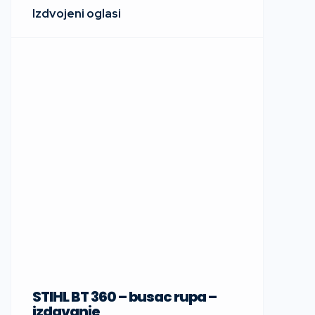
STIHL BT 360 – busac rupa –
Sup daske
izdavanje