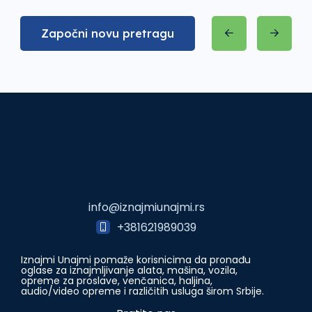
Započni novu pretragu
info@iznajmiunajmi.rs
+381621989039
Iznajmi Unajmi pomaže korisnicima da pronađu
oglase za iznajmljivanje alata, mašina, vozila,
opreme za proslave, venčanica, haljina,
audio/video opreme i različitih usluga širom Srbije.