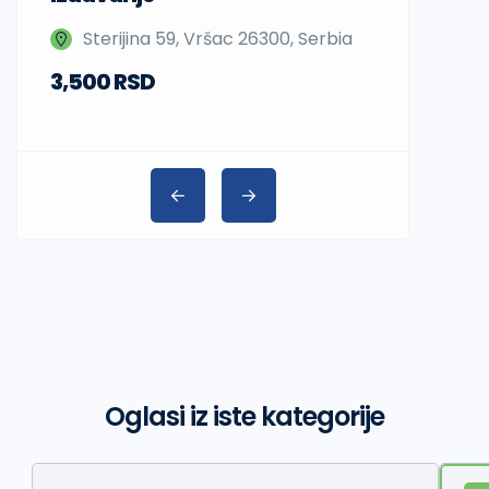
Nedeljka 
Sterijina 59, Vršac 26300, Serbia
Beograd,
3,500 RSD
Oglasi iz iste kategorije