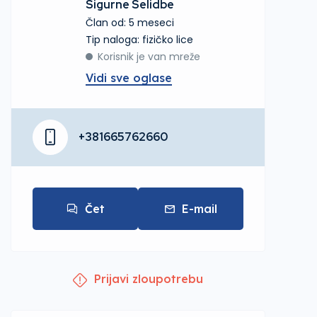
Sigurne Selidbe
Član od: 5 meseci
tip naloga: fizičko lice
Korisnik je van mreže
Vidi sve oglase
+381665762660
Čet
E-mail
Prijavi zloupotrebu