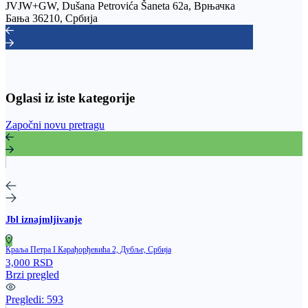
JVJW+GW, Dušana Petrovića Šaneta 62a, Врњачка
Бања 36210, Србија
Oglasi iz iste kategorije
Započni novu pretragu
Jbl iznajmljivanje
Краља Петра I Карађорђевића 2, Дубље, Србија
3,000 RSD
Brzi pregled
Pregledi:
593