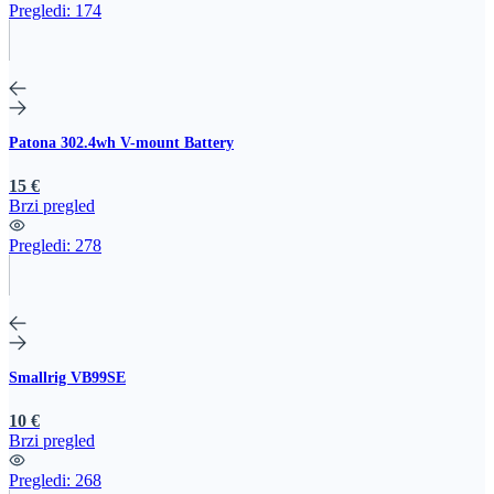
Pregledi:
174
Patona 302.4wh V-mount Battery
15 €
Brzi pregled
Pregledi:
278
Smallrig VB99SE
10 €
Brzi pregled
Pregledi:
268