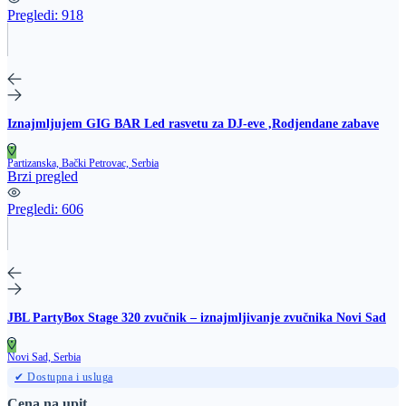
Pregledi:
918
Iznajmljujem GIG BAR Led rasvetu za DJ-eve ,Rodjendane zabave
Partizanska, Bački Petrovac, Serbia
Brzi pregled
Pregledi:
606
JBL PartyBox Stage 320 zvučnik – iznajmljivanje zvučnika Novi Sad
Novi Sad, Serbia
✔ Dostupna i usluga
Cena na upit