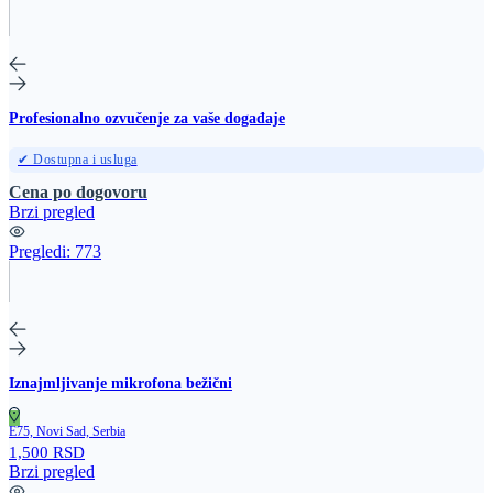
Profesionalno ozvučenje za vaše događaje
✔ Dostupna i usluga
Cena po dogovoru
Brzi pregled
Pregledi:
773
Iznajmljivanje mikrofona bežični
E75, Novi Sad, Serbia
1,500 RSD
Brzi pregled