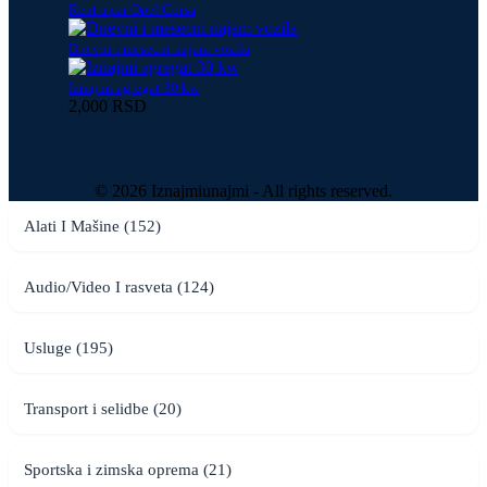
Rent a car Opel Corsa
Dnevni i mesecni najam vozila
Iznajmi agregat 30 kw
2,000 RSD
© 2026 Iznajmiunajmi - All rights reserved.
Alati I Mašine (152)
Audio/Video I rasveta (124)
Usluge (195)
Transport i selidbe (20)
Sportska i zimska oprema (21)