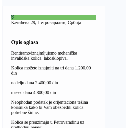
Качићева 29, Петроварадин, Србија
Opis oglasa
Rentiramo/iznajmljujemo mehanička
invalidska kolica, lakosklopiva.
Kolica možete iznajmiti na tri dana 1.200,00
din
nedelju dana 2.400,00 din
mesec dana 4.800,00 din
Neophodan podatak je orijentaciona težina
korisnika kako bi Vam obezbedili kolica
potrebne širine.
Kolica se preuzimaju u Petrovaradinu uz
prethodnu najavu.