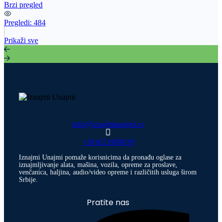
Brzi pregled
Pregledi:
484
Prikaži sve
info@iznajmiunajmi.rs
+381621989039
Iznajmi Unajmi pomaže korisnicima da pronađu oglase za
iznajmljivanje alata, mašina, vozila, opreme za proslave,
venčanica, haljina, audio/video opreme i različitih usluga širom
Srbije.
Pratite nas