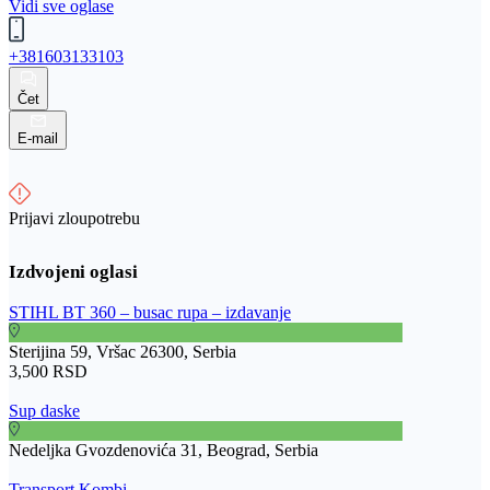
Vidi sve oglase
+381603133103
Čet
E-mail
Prijavi zloupotrebu
STIHL BT 360 – busac rupa – izdavanje
Sterijina 59, Vršac 26300, Serbia
3,500 RSD
Sup daske
Nedeljka Gvozdenovića 31, Beograd, Serbia
Transport Kombi