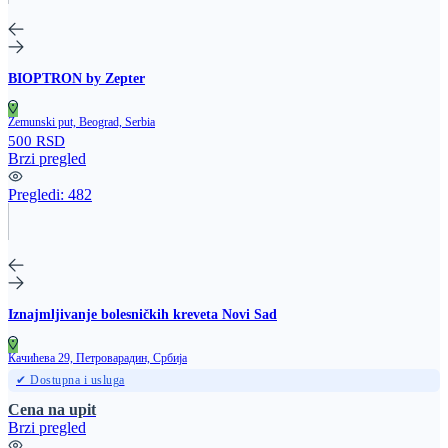
BIOPTRON by Zepter
Zemunski put, Beograd, Serbia
500 RSD
Brzi pregled
Pregledi:
482
Iznajmljivanje bolesničkih kreveta Novi Sad
Качићева 29, Петроварадин, Србија
✔ Dostupna i usluga
Cena na upit
Brzi pregled