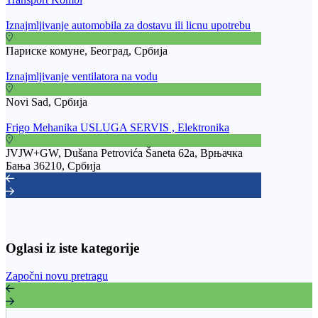
Iznajmljivanje automobila za dostavu ili licnu upotrebu
Париске комуне, Београд, Србија
Iznajmljivanje ventilatora na vodu
Novi Sad, Србија
Frigo Mehanika USLUGA SERVIS , Elektronika
JVJW+GW, Dušana Petrovića Šaneta 62a, Врњачка
Бања 36210, Србија
Oglasi iz iste kategorije
Započni novu pretragu