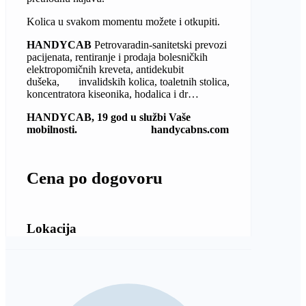
Kolica u svakom momentu možete i otkupiti.
HANDYCAB
Petrovaradin-sanitetski prevozi
pacijenata, rentiranje i prodaja bolesničkih
elektropomičnih kreveta, antidekubit
dušeka, invalidskih kolica, toaletnih stolica,
koncentratora kiseonika, hodalica i dr…
HANDYCAB, 19 god u službi Vaše
mobilnosti. handycabns.com
Cena po dogovoru
Lokacija