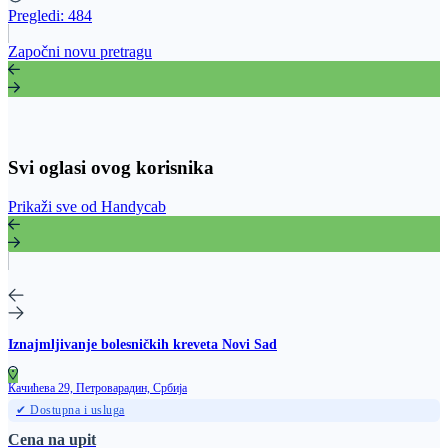
Pregledi:
484
Započni novu pretragu
Svi oglasi ovog korisnika
Prikaži sve od Handycab
Iznajmljivanje bolesničkih kreveta Novi Sad
Качићева 29, Петроварадин, Србија
✔ Dostupna i usluga
Cena na upit