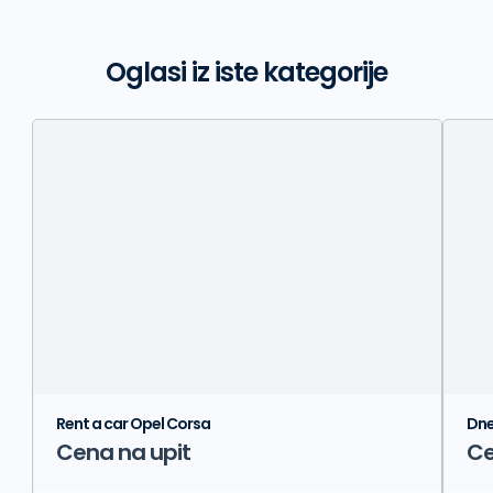
Oglasi iz iste kategorije
Rent a car Opel Corsa
Dne
Cena na upit
Ce