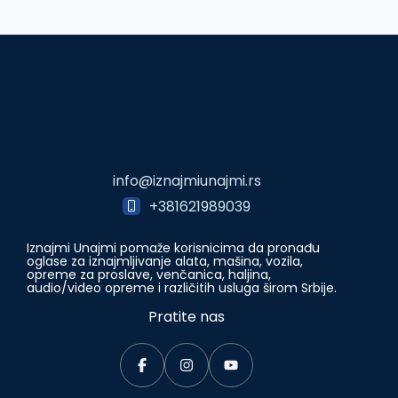
info@iznajmiunajmi.rs
+381621989039
Iznajmi Unajmi pomaže korisnicima da pronađu
oglase za iznajmljivanje alata, mašina, vozila,
opreme za proslave, venčanica, haljina,
audio/video opreme i različitih usluga širom Srbije.
Pratite nas