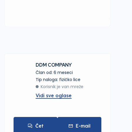
DDM COMPANY
Član od: 6 meseci
tip naloga: fizičko lice
Korisnik je van mreže
Vidi sve oglase
Čet
E-mail