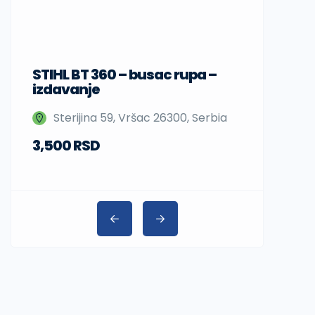
STIHL BT 360 – busac rupa –
Sup daske
izdavanje
Nedeljka 
Sterijina 59, Vršac 26300, Serbia
Beograd,
3,500 RSD