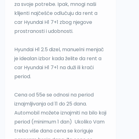
za svoje potrebe. Ipak, mnogi naši
klijenti najčešće odlučuju da rent a
car Hyundai H1 7+1 zbog njegove
prostranosti i udobnosti.
Hyundai H1 2.5 dizel, manuelni menjač
je idealan izbor kada želite da rent a
car Hyundai H1 7+1 na duži ili kraći
period.
Cena od 55e se odnosi na period
iznajmljivanja od 11 do 25 dana.
Automobil možete iznajmiti na bilo koji
period (minimum 1 dan) Ukoliko Vam
treba više dana cena se koriguje