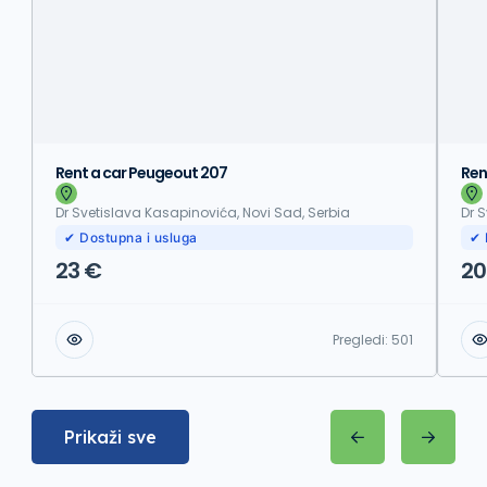
Rent a car Peugeout 207
Ren
Dr Svetislava Kasapinovića, Novi Sad, Serbia
Dr 
✔ Dostupna i usluga
✔ 
23 €
20
Pregledi:
501
Prikaži sve