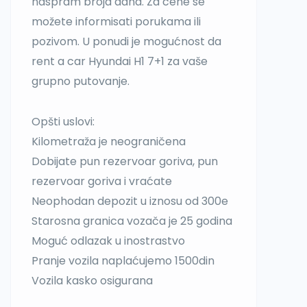
naspram broja dana. Za cene se
možete informisati porukama ili
pozivom. U ponudi je mogućnost da
rent a car Hyundai H1 7+1 za vaše
grupno putovanje.
Opšti uslovi:
Kilometraža je neograničena
Dobijate pun rezervoar goriva, pun
rezervoar goriva i vraćate
Neophodan depozit u iznosu od 300e
Starosna granica vozača je 25 godina
Moguć odlazak u inostrastvo
Pranje vozila naplaćujemo 1500din
Vozila kasko osigurana