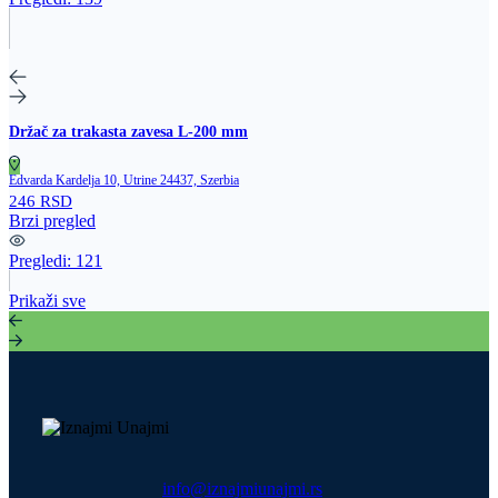
Držač za trakasta zavesa L‑200 mm
Edvarda Kardelja 10, Utrine 24437, Szerbia
246 RSD
Brzi pregled
Pregledi:
121
Prikaži sve
info@iznajmiunajmi.rs