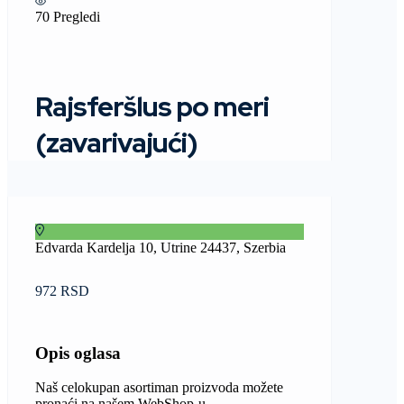
70 Pregledi
Rajsferšlus po meri
(zavarivajući)
Edvarda Kardelja 10, Utrine 24437, Szerbia
972 RSD
Opis oglasa
Naš celokupan asortiman proizvoda možete
pronaći na našem WebShop-u.