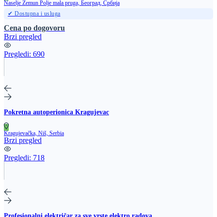
Naselje Zemun Polje mala pruga, Београд, Србија
✔ Dostupna i usluga
Cena po dogovoru
Brzi pregled
Pregledi:
690
Pokretna autoperionica Kragujevac
Kragujevačka, Niš, Serbia
Brzi pregled
Pregledi:
718
Profesionalni električar za sve vrste elektro radova