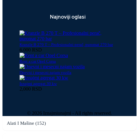
Najnoviji oglasi
Kranzle B 270 T – Profesionalni perač, puromat 270 bar
6,000 RSD
Rent a car Opel Corsa
Dnevni i mesecni najam vozila
Iznajmi agregat 30 kw
2,000 RSD
© 2026 Iznajmiunajmi - All rights reserved.
Alati I Mašine (152)