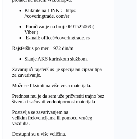
Kliknite na LINK : https:
//coveringtrade. com/sr
Poručivanje na broj: 0691525069 (
Viber )
E-mail: office@coveringtrade. rs
Rajsferšlus po meri 972 din/m
Slanje AKS kurirskom službom.
Zavarujući rajsferšlus je specijalan cipzar tipa
za zavarivanje.
Može se fiksirati na više vrsta materijala.
Prednost mu je da sem uže pričvrstiti trajno bez
šivenja i sačuvati vodootpornost materijala.
Postavlja se zavarivanjem na
velikim frekvencijama ili pomoću vrućeg
vazduha.
Dostupni su u više veličina.