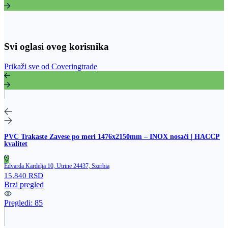
Svi oglasi ovog korisnika
Prikaži sve od Coveringtrade
PVC Trakaste Zavese po meri 1476x2150mm – INOX nosači | HACCP
kvalitet
Edvarda Kardelja 10, Utrine 24437, Szerbia
15,840 RSD
Brzi pregled
Pregledi:
85