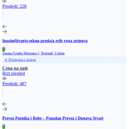
Pregledi:
228
Iznajmljivanje,otkup,prodaja svih vrsta stripova
Јована Грчића Миленка 3, Черевић, Србија
✔ Dostupna i usluga
Cena na upit
Brzi pregled
Pregledi:
487
Prevoz Putnika i Robe – Pouzdan Prevoz i Dostava Stvari