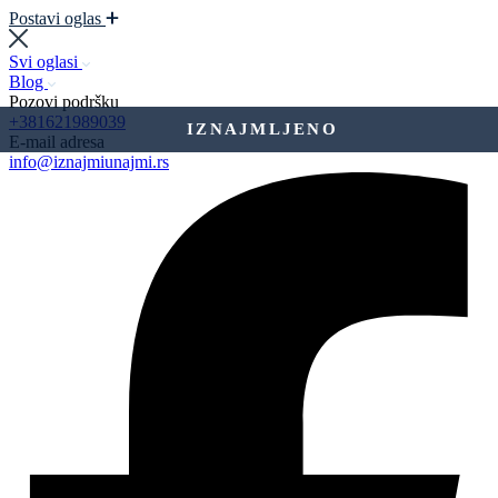
Postavi oglas
Svi oglasi
Blog
Pozovi podršku
+381621989039
IZNAJMLJENO
E-mail adresa
info@iznajmiunajmi.rs