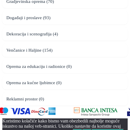
Gradjevinska oprema (70)
Događaji i proslave (93)
Dekoracija i scenografija (4)
Venčanice i Haljine (154)
Oprema za edukaciju i radionice (0)
Oprema za kućne ljubimce (0)
Reklamni prostor (0)
Koristimo kolačiće kako bismo vam obezbedili najbolje moguće
iskustvo na našoj veb-stranici. Ukoliko nastavite da koristite ovaj