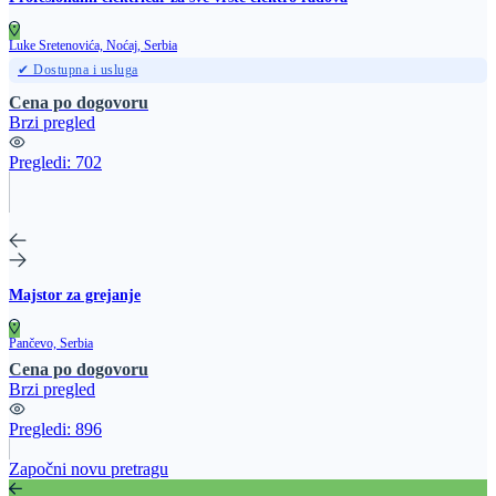
Luke Sretenovića, Noćaj, Serbia
✔ Dostupna i usluga
Cena po dogovoru
Brzi pregled
Pregledi:
702
Majstor za grejanje
Pančevo, Serbia
Cena po dogovoru
Brzi pregled
Pregledi:
896
Započni novu pretragu