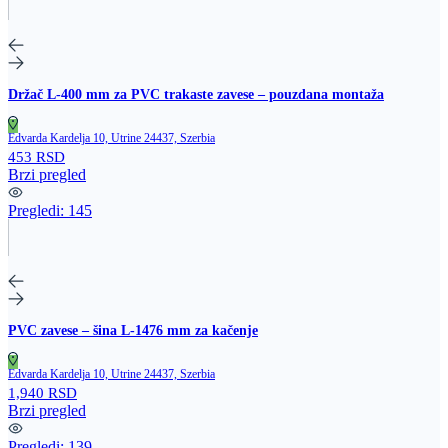
Držač L‑400 mm za PVC trakaste zavese – pouzdana montaža
Edvarda Kardelja 10, Utrine 24437, Szerbia
453 RSD
Brzi pregled
Pregledi:
145
PVC zavese – šina L‑1476 mm za kačenje
Edvarda Kardelja 10, Utrine 24437, Szerbia
1,940 RSD
Brzi pregled
Pregledi:
139