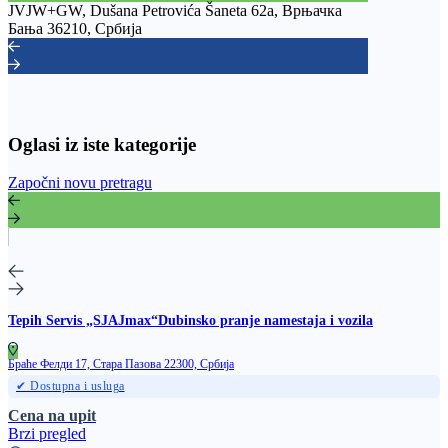
JVJW+GW, Dušana Petrovića Šaneta 62a, Врњачка
Бања 36210, Србија
Oglasi iz iste kategorije
Započni novu pretragu
Tepih Servis „SJAJmax“Dubinsko pranje namestaja i vozila
Браће Фелди 17, Стара Пазова 22300, Србија
✔ Dostupna i usluga
Cena na upit
Brzi pregled