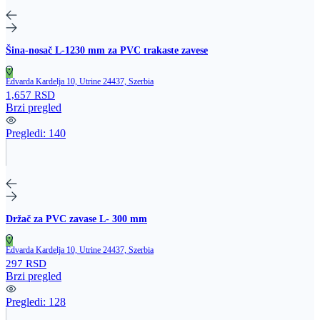
Šina‑nosač L‑1230 mm za PVC trakaste zavese
Edvarda Kardelja 10, Utrine 24437, Szerbia
1,657 RSD
Brzi pregled
Pregledi:
140
Držač za PVC zavase L- 300 mm
Edvarda Kardelja 10, Utrine 24437, Szerbia
297 RSD
Brzi pregled
Pregledi:
128