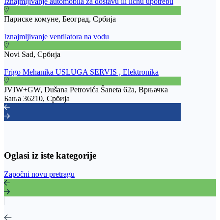
Iznajmljivanje automobila za dostavu ili licnu upotrebu
Париске комуне, Београд, Србија
Iznajmljivanje ventilatora na vodu
Novi Sad, Србија
Frigo Mehanika USLUGA SERVIS , Elektronika
JVJW+GW, Dušana Petrovića Šaneta 62a, Врњачка
Бања 36210, Србија
Oglasi iz iste kategorije
Započni novu pretragu