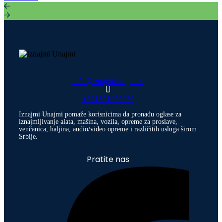
info@iznajmiunajmi.rs
+381621989039
Iznajmi Unajmi pomaže korisnicima da pronađu oglase za
iznajmljivanje alata, mašina, vozila, opreme za proslave,
venčanica, haljina, audio/video opreme i različitih usluga širom
Srbije.
Pratite nas