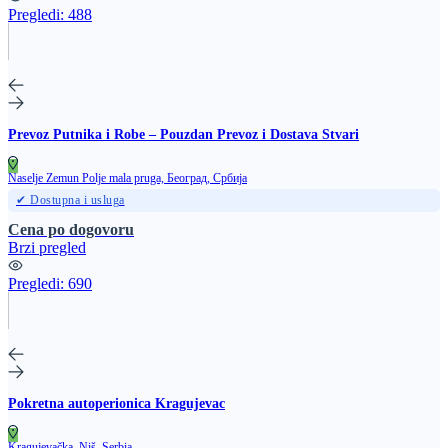
Pregledi:
488
Prevoz Putnika i Robe – Pouzdan Prevoz i Dostava Stvari
Naselje Zemun Polje mala pruga, Београд, Србија
✔ Dostupna i usluga
Cena po dogovoru
Brzi pregled
Pregledi:
690
Pokretna autoperionica Kragujevac
Kragujevačka, Niš, Serbia