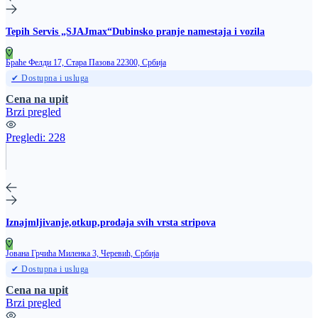
Tepih Servis „SJAJmax“Dubinsko pranje namestaja i vozila
Браће Фелди 17, Стара Пазова 22300, Србија
✔ Dostupna i usluga
Cena na upit
Brzi pregled
Pregledi:
228
Iznajmljivanje,otkup,prodaja svih vrsta stripova
Јована Грчића Миленка 3, Черевић, Србија
✔ Dostupna i usluga
Cena na upit
Brzi pregled