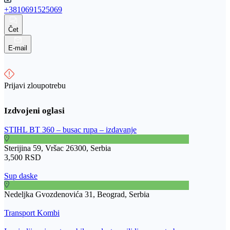
+3810691525069
Čet
E-mail
Prijavi zloupotrebu
STIHL BT 360 – busac rupa – izdavanje
Sterijina 59, Vršac 26300, Serbia
3,500 RSD
Sup daske
Nedeljka Gvozdenovića 31, Beograd, Serbia
Transport Kombi