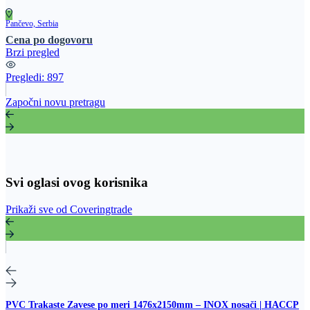
Pančevo, Serbia
Cena po dogovoru
Brzi pregled
Pregledi:
897
Započni novu pretragu
Svi oglasi ovog korisnika
Prikaži sve od Coveringtrade
PVC Trakaste Zavese po meri 1476x2150mm – INOX nosači | HACCP