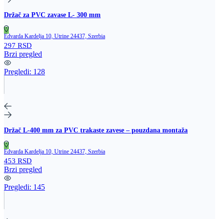
Držač za PVC zavase L- 300 mm
Edvarda Kardelja 10, Utrine 24437, Szerbia
297 RSD
Brzi pregled
Pregledi:
128
Držač L‑400 mm za PVC trakaste zavese – pouzdana montaža
Edvarda Kardelja 10, Utrine 24437, Szerbia
453 RSD
Brzi pregled
Pregledi:
145