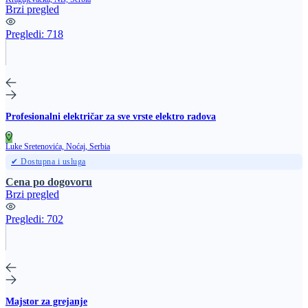
Brzi pregled
Pregledi:
718
Profesionalni električar za sve vrste elektro radova
Luke Sretenovića, Noćaj, Serbia
✔ Dostupna i usluga
Cena po dogovoru
Brzi pregled
Pregledi:
702
Majstor za grejanje