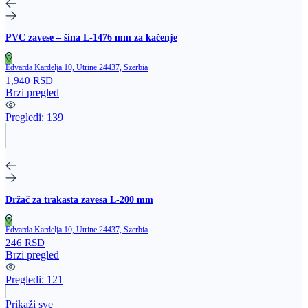
PVC zavese – šina L‑1476 mm za kačenje
Edvarda Kardelja 10, Utrine 24437, Szerbia
1,940 RSD
Brzi pregled
Pregledi:
139
Držač za trakasta zavesa L‑200 mm
Edvarda Kardelja 10, Utrine 24437, Szerbia
246 RSD
Brzi pregled
Pregledi:
121
Prikaži sve