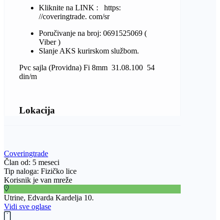
Kliknite na LINK : https:
//coveringtrade. com/sr
Poručivanje na broj: 0691525069 (
Viber )
Slanje AKS kurirskom službom.
Pvc sajla (Providna) Fi 8mm 31.08.100 54
din/m
Lokacija
Coveringtrade
Član od: 5 meseci
Tip naloga: Fizičko lice
Korisnik je van mreže
Utrine, Edvarda Kardelja 10.
Vidi sve oglase