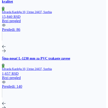
kvalitet
Edvarda Kardelja 10, Utrine 24437, Szerbia
15,840 RSD
Brzi pregled
Pregledi:
86
Šina‑nosač L‑1230 mm za PVC trakaste zavese
Edvarda Kardelja 10, Utrine 24437, Szerbia
1,657 RSD
Brzi pregled
Pregledi:
140