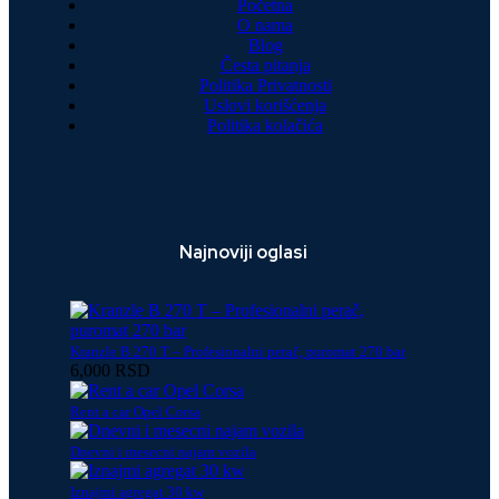
Početna
O nama
Blog
Česta pitanja
Politika Privatnosti
Uslovi korišćenja
Politika kolačića
Najnoviji oglasi
Kranzle B 270 T – Profesionalni perač, puromat 270 bar
6,000 RSD
Rent a car Opel Corsa
Dnevni i mesecni najam vozila
Iznajmi agregat 30 kw