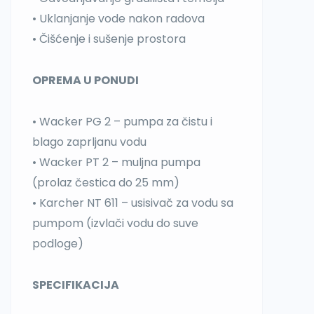
• Uklanjanje vode nakon radova
• Čišćenje i sušenje prostora
OPREMA U PONUDI
• Wacker PG 2 – pumpa za čistu i
blago zaprljanu vodu
• Wacker PT 2 – muljna pumpa
(prolaz čestica do 25 mm)
• Karcher NT 611 – usisivač za vodu sa
pumpom (izvlači vodu do suve
podloge)
SPECIFIKACIJA