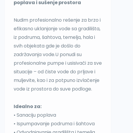
poplava i sušenje prostora
Nudim profesionalno rešenje za brzo i
efikasno uklanjanje vode sa gradilišta,
iz podruma, šahtova, temelja, hala i
svih objekata gde je došlo do
zadržavanja vode.U ponudi su
profesionalne pumpe i usisivači za sve
situacije – od čiste vode do prljave i
muljevite, kao i za potpuno izvlačenje
vode iz prostora do suve podloge.
Idealno za:
• Sanaciju poplava
• Ispumpavanje podruma i šahtova
• Odvodnjavanje gradilišta i temelja