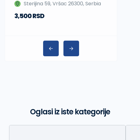
Sterijina 59, Vršac 26300, Serbia
Beograd,
3,500 RSD
Oglasi iz iste kategorije