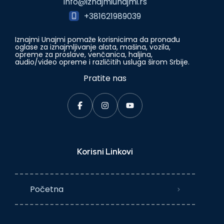
info@iznajmiunajmi.rs
+381621989039
Iznajmi Unajmi pomaže korisnicima da pronađu
oglase za iznajmljivanje alata, mašina, vozila,
opreme za proslave, venčanica, haljina,
audio/video opreme i različitih usluga širom Srbije.
Pratite nas
Korisni Linkovi
Početna