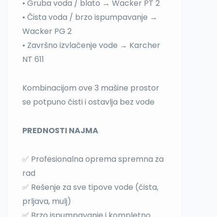
• Gruba voda / blato → Wacker PT 2
• Čista voda / brzo ispumpavanje →
Wacker PG 2
• Završno izvlačenje vode → Karcher
NT 611
Kombinacijom ove 3 mašine prostor
se potpuno čisti i ostavlja bez vode
PREDNOSTI NAJMA
✅ Profesionalna oprema spremna za
rad
✅ Rešenje za sve tipove vode (čista,
prljava, mulj)
✅ Brzo ispumpavanje i kompletno