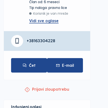
Član od: 6 meseci
tip naloga: pravno lice
Korisnik je van mreže
Vidi sve oglase
+38163304228
Čet
E-mail
Prijavi zloupotrebu