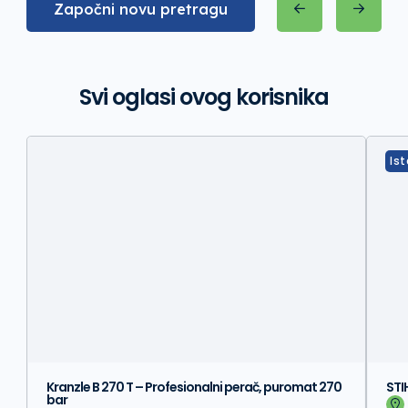
Započni novu pretragu
Svi oglasi ovog korisnika
Is
Kranzle B 270 T – Profesionalni perač, puromat 270
STI
bar