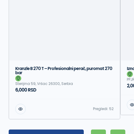
Kranzle B 270 T – Profesionalni perač, puromat 270
Izn
bar
PPJ
Sterijina 59, Vršac 26300, Serbia
2,0
6,000 RSD
Pregledi:
52