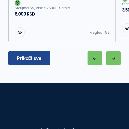
Ster
Sterijina 59, Vršac 26300, Serbia
3,5
6,000 RSD
Pregledi:
52
Prikaži sve