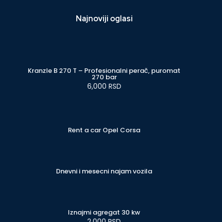
Najnoviji oglasi
Kranzle B 270 T – Profesionalni perač, puromat
270 bar
6,000 RSD
Rent a car Opel Corsa
Dnevni i mesecni najam vozila
Iznajmi agregat 30 kw
2,000 RSD