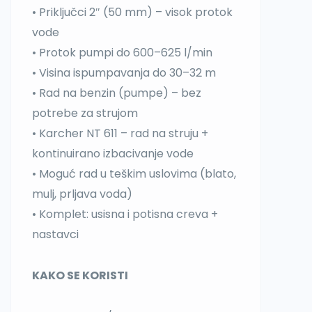
• Priključci 2″ (50 mm) – visok protok
vode
• Protok pumpi do 600–625 l/min
• Visina ispumpavanja do 30–32 m
• Rad na benzin (pumpe) – bez
potrebe za strujom
• Karcher NT 611 – rad na struju +
kontinuirano izbacivanje vode
• Moguć rad u teškim uslovima (blato,
mulj, prljava voda)
• Komplet: usisna i potisna creva +
nastavci
KAKO SE KORISTI