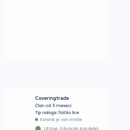
Coveringtrade
Član od: 5 meseci
tip naloga: fizičko lice
Korisnik je van mreže
Utrine, Edvarda Kardelja