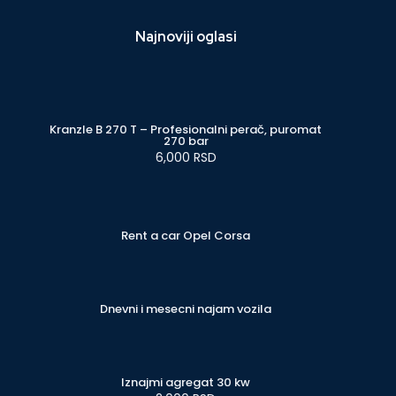
Najnoviji oglasi
Kranzle B 270 T – Profesionalni perač, puromat
270 bar
6,000 RSD
Rent a car Opel Corsa
Dnevni i mesecni najam vozila
Iznajmi agregat 30 kw