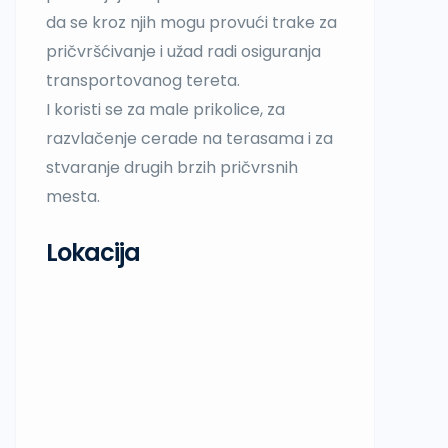
da se kroz njih mogu provući trake za
pričvršćivanje i užad radi osiguranja
transportovanog tereta.
I koristi se za male prikolice, za
razvlačenje cerade na terasama i za
stvaranje drugih brzih pričvrsnih
mesta.
Lokacija