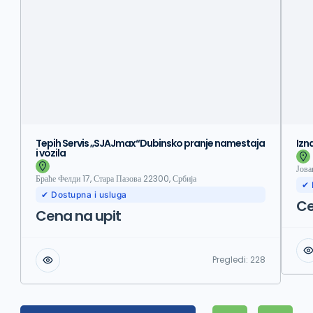
Tepih Servis „SJAJmax“Dubinsko pranje namestaja
Izn
i vozila
Јова
Браће Фелди 17, Стара Пазова 22300, Србија
✔ 
✔ Dostupna i usluga
Ce
Cena na upit
Pregledi:
228