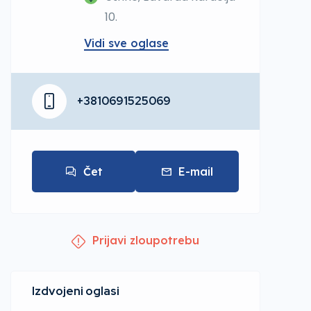
10.
Vidi sve oglase
+3810691525069
Čet
E-mail
Prijavi zloupotrebu