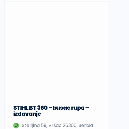
STIHL BT 360 – busac rupa –
Sup daske
izdavanje
Nedeljka 
Sterijina 59, Vršac 26300, Serbia
Beograd,