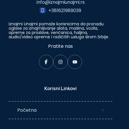
info@iznajmiunajmi.rs
+381621989039
Iznajmi Unajmi pomaže korisnicima da pronađu
oglase za iznajmljivanje alata, mašina, vozila,
opreme za proslave, venčanica, haljina,
audio/video opreme i različitih usluga širom Srbije.
Pratite nas
Korisni Linkovi
Početna