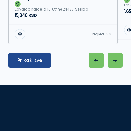
Edv
Edvarda Kardelja 10, Utrine 24437, Szerbia
1,6
15,840 RSD
Pregledi:
86
Prikaži sve