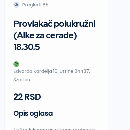
Pregledi: 85
Provlakač polukružni
(Alke za cerade)
18.30.5
Edvarda Kardelja 10, Utrine 24437,
Szerbia
22 RSD
Opis oglasa
Naš celokupan asortiman proizvoda