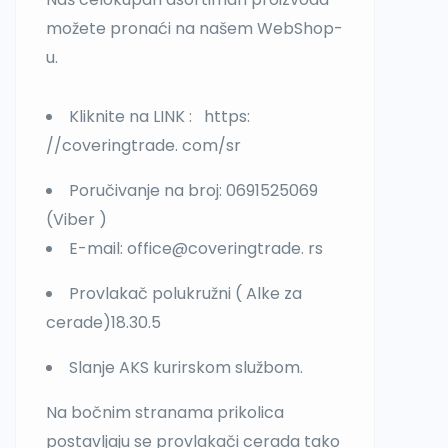
možete pronaći na našem WebShop-
u.
Kliknite na LINK : https:
//coveringtrade. com/sr
Poručivanje na broj: 0691525069
(Viber )
E-mail: office@coveringtrade. rs
Provlakač polukružni ( Alke za
cerade)18.30.5
Slanje AKS kurirskom službom.
Na bočnim stranama prikolica
postavljaju se provlakači cerada tako