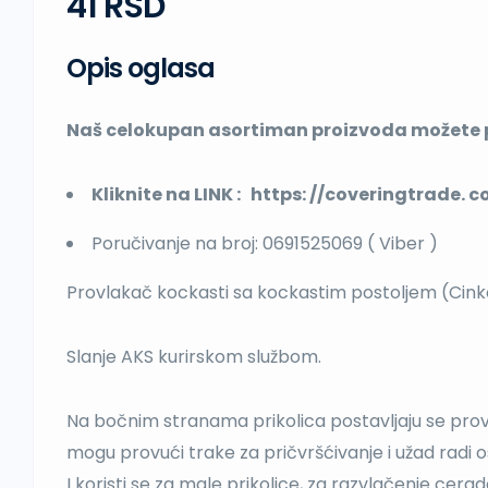
41 RSD
Opis oglasa
Naš celokupan asortiman proizvoda možete
Kliknite na LINK : https: //coveringtrade. 
Poručivanje na broj: 0691525069 ( Viber )
Provlakač kockasti sa kockastim postoljem (Cink
Slanje AKS kurirskom službom.
Na bočnim stranama prikolica postavljaju se prov
mogu provući trake za pričvršćivanje i užad radi
I koristi se za male prikolice, za razvlačenje cer