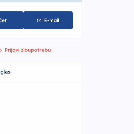
Čet
E-mail
Prijavi zloupotrebu