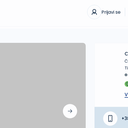
Prijavi se
C
Č
V
+3