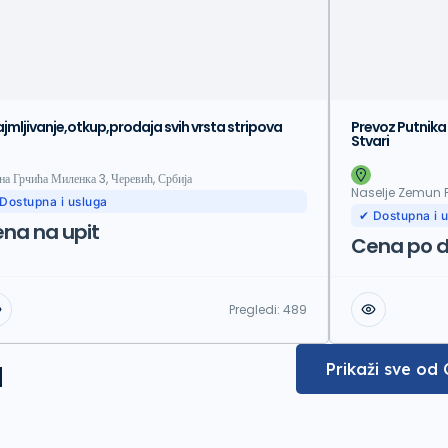
ajmljivanje,otkup,prodaja svih vrsta stripova
Prevoz Putnika
Stvari
на Грчића Миленка 3, Черевић, Србија
Naselje Zemun Po
Dostupna i usluga
✔ Dostupna i 
na na upit
Cena po 
Pregledi:
489
a
Prikaži sve od