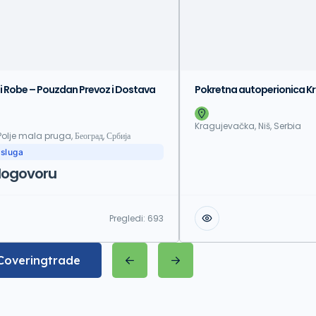
 i Robe – Pouzdan Prevoz i Dostava
Pokretna autoperionica K
Kragujevačka, Niš, Serbia
lje mala pruga, Београд, Србија
usluga
dogovoru
Pregledi:
693
 Coveringtrade