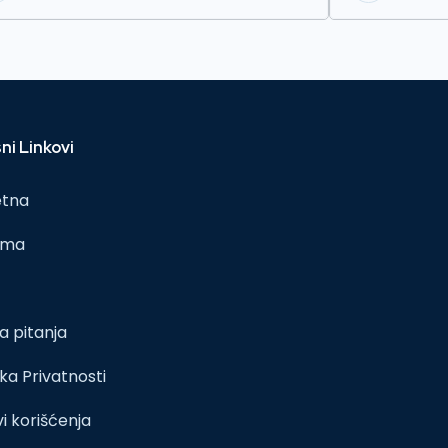
ni Linkovi
etna
ama
a pitanja
ika Privatnosti
i korišćenja