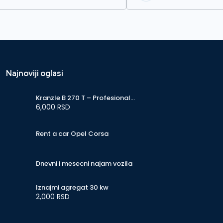
Najnoviji oglasi
Kranzle B 270 T – Profesionalni
perač, puromat 270 bar
6,000 RSD
Rent a car Opel Corsa
Dnevni i mesecni najam vozila
Iznajmi agregat 30 kw
2,000 RSD