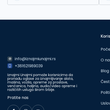
Koris
Poč
info@iznajmiunajmi.rs
O n
+381621989039
Blog
Iznajmi Unajmi pomaže korisnicima da
pronađu oglase za iznajmljivanje alata,
Čest
mašina, vozila, opreme za proslave,
venčanica, haljina, audio/video opreme i
različitih usluga širom Srbije.
Polit
Pratite nas
Uslov