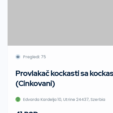
Pregledi: 75
Provlakač kockasti sa kocka
(Cinkovani)
Edvarda Kardelja 10, Utrine 24437, Szerbia