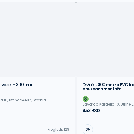
zavase L- 300 mm
Držač L‑400 mm za PVC tr
pouzdana montaža
 10, Utrine 24437, Szerbia
Edvarda Kardelja 10, Utrine 
453 RSD
Pregledi:
128