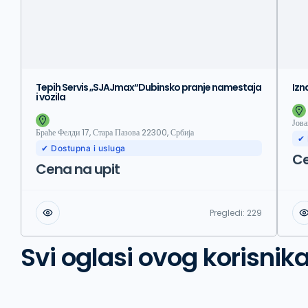
Tepih Servis „SJAJmax“Dubinsko pranje namestaja
Izn
i vozila
Јова
Браће Фелди 17, Стара Пазова 22300, Србија
✔ 
✔ Dostupna i usluga
Ce
Cena na upit
Pregledi:
229
Svi oglasi ovog korisnik