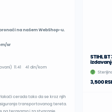
 pronaći na našem WebShop-u.
com/sr
STIHL BT
izdavanj
ovani) 11.41 41 din/kom
Steriji
3,500 RS
lakači cerada tako da se kroz njih
 osiguranja transportovanog tereta.
ade na terasama i za stvaranje