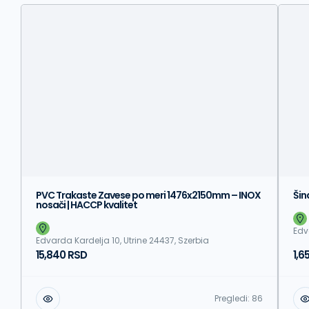
PVC Trakaste Zavese po meri 1476x2150mm – INOX
Šin
nosači | HACCP kvalitet
Edv
Edvarda Kardelja 10, Utrine 24437, Szerbia
15,840 RSD
1,6
Pregledi:
86