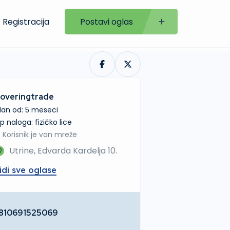
Registracija
Postavi oglas
overingtrade
lan od: 5 meseci
tip naloga: fizičko lice
Korisnik je van mreže
Utrine, Edvarda Kardelja 10.
idi sve oglase
810691525069