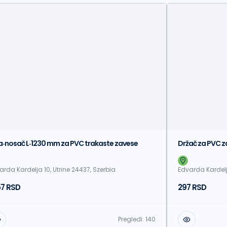
a‑nosač L‑1230 mm za PVC trakaste zavese
Držač za PVC 
arda Kardelja 10, Utrine 24437, Szerbia
Edvarda Kardelja
57 RSD
297 RSD
Pregledi:
140