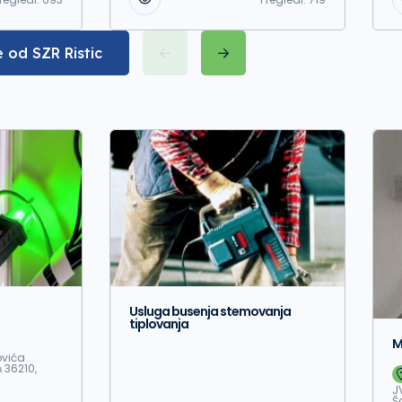
e od SZR Ristic
Usluga busenja stemovanja
tiplovanja
M
vića
 36210,
J
Š