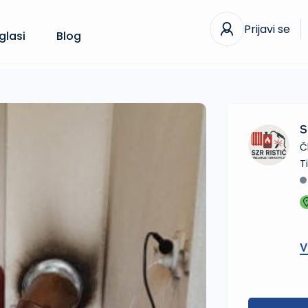
Prijavi se
glasi
Blog
S
Č
V