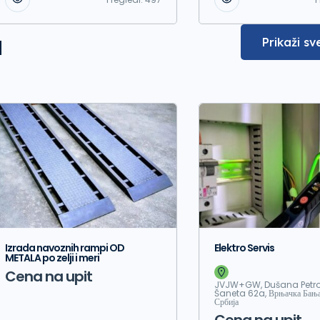
a
Prikaži sv
Izrada navoznih rampi OD
Elektro Servis
METALA po zelji i meri
Cena na upit
JVJW+GW, Dušana Petro
Šaneta 62a, Врњачка Бања
Србија