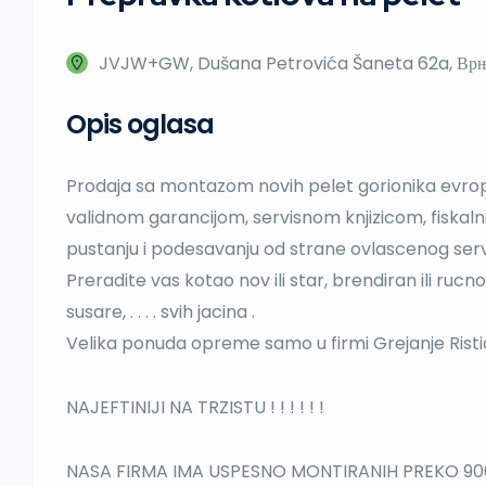
JVJW+GW, Dušana Petrovića Šaneta 62a, Врњач
Opis oglasa
Prodaja sa montazom novih pelet gorionika evro
validnom garancijom, servisnom knjizicom, fiska
pustanju i podesavanju od strane ovlascenog serv
Preradite vas kotao nov ili star, brendiran ili rucno 
susare, . . . . svih jacina .
Velika ponuda opreme samo u firmi Grejanje Ristic
NAJEFTINIJI NA TRZISTU ! ! ! ! ! !
NASA FIRMA IMA USPESNO MONTIRANIH PREKO 900 P