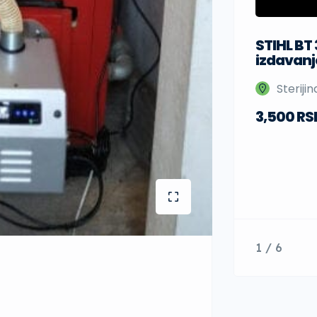
STIHL BT
izdavanj
Steriji
3,500 RS
1 / 6