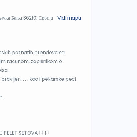
ка Бања 36210, Србија
Vidi mapu
pskih poznatih brendova sa
lnim racunom, zapisnikom o
isa .
pravljen, . . . kao i pekarske peci,
 .
ELET SETOVA ! ! ! !