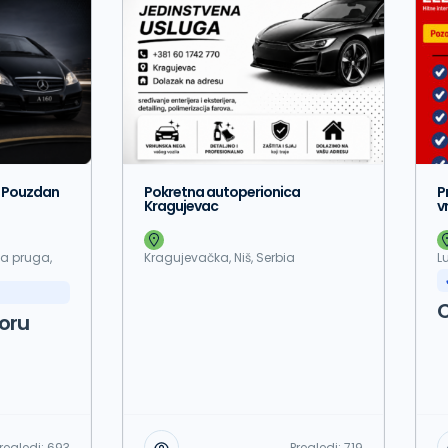
Pokretna autoperionica
P
– Pouzdan
Kragujevac
v
Kragujevačka, Niš, Serbia
L
la pruga,
C
oru
regledi:
693
Pregledi:
719