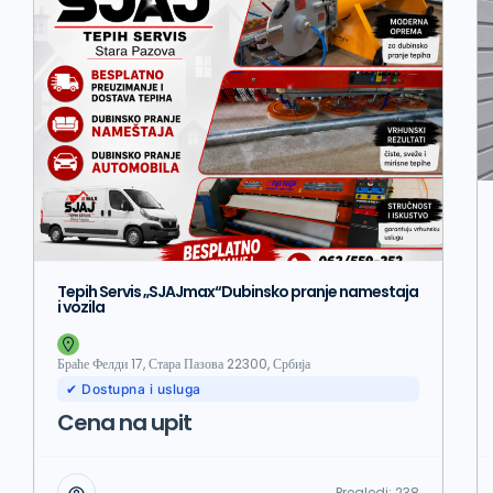
Tepih Servis „SJAJmax“Dubinsko pranje namestaja
i vozila
Браће Фелди 17, Стара Пазова 22300, Србија
✔ Dostupna i usluga
Cena na upit
Pregledi:
238