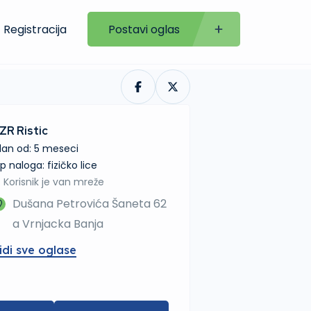
Registracija
Postavi oglas
ZR Ristic
lan od: 5 meseci
tip naloga: fizičko lice
Korisnik je van mreže
Dušana Petrovića Šaneta 62
a Vrnjacka Banja
idi sve oglase