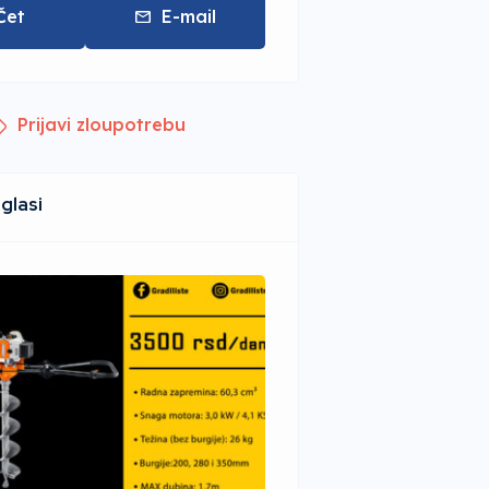
Čet
E-mail
Prijavi zloupotrebu