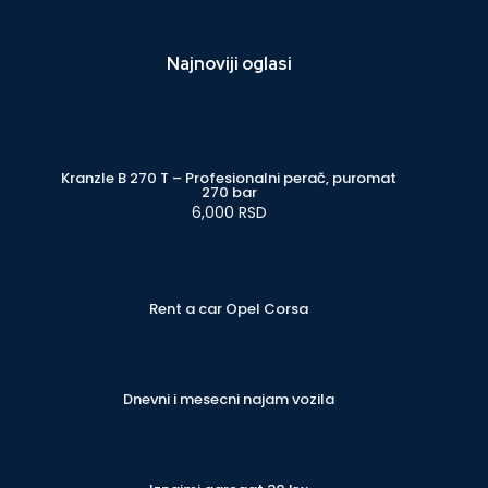
Najnoviji oglasi
Kranzle B 270 T – Profesionalni perač, puromat
270 bar
6,000 RSD
Rent a car Opel Corsa
Dnevni i mesecni najam vozila