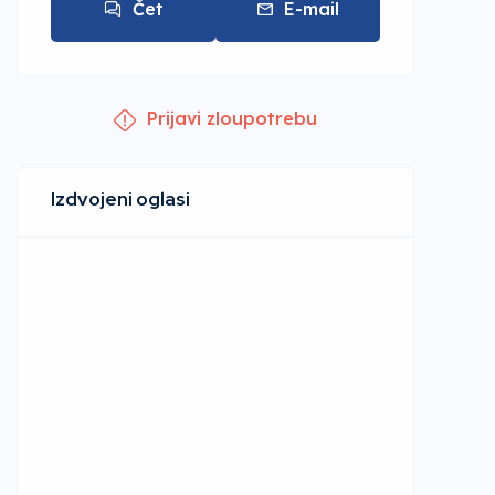
Čet
E-mail
Prijavi zloupotrebu