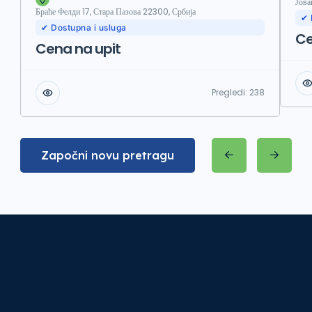
Јова
Браће Фелди 17, Стара Пазова 22300, Србија
✔ 
✔ Dostupna i usluga
Ce
Cena na upit
Pregledi:
238
Započni novu pretragu