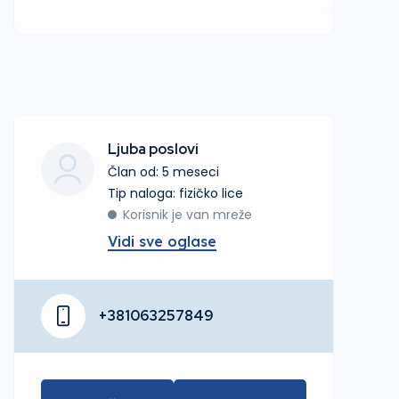
Ljuba poslovi
Član od: 5 meseci
tip naloga: fizičko lice
Korisnik je van mreže
Vidi sve oglase
+381063257849