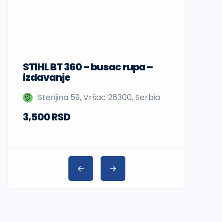
STIHL BT 360 – busac rupa –
Sup daske
izdavanje
Nedeljka 
Sterijina 59, Vršac 26300, Serbia
Beograd,
3,500 RSD