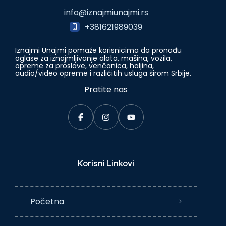
info@iznajmiunajmi.rs
+381621989039
Iznajmi Unajmi pomaže korisnicima da pronađu
oglase za iznajmljivanje alata, mašina, vozila,
opreme za proslave, venčanica, haljina,
audio/video opreme i različitih usluga širom Srbije.
Pratite nas
Korisni Linkovi
Početna