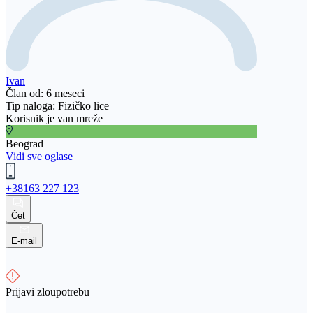
Ivan
Član od: 6 meseci
Tip naloga: Fizičko lice
Korisnik je van mreže
Beograd
Vidi sve oglase
+38163 227 123
Čet
E-mail
Prijavi zloupotrebu