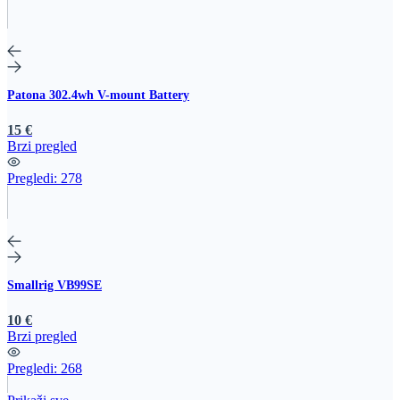
Patona 302.4wh V-mount Battery
15 €
Brzi pregled
Pregledi:
278
Smallrig VB99SE
10 €
Brzi pregled
Pregledi:
268