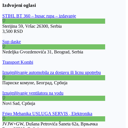
STIHL BT 360 – busac rupa – izdavanje
Sterijina 59, Vršac 26300, Serbia
3,500 RSD
Sup daske
Nedeljka Gvozdenovića 31, Beograd, Serbia
Transport Kombi
Iznajmljivanje automobila za dostavu ili licnu upotrebu
Париске комуне, Београд, Србија
Iznajmljivanje ventilatora na vodu
Novi Sad, Србија
Frigo Mehanika USLUGA SERVIS , Elektronika
JVJW+GW, Dušana Petrovića Šaneta 62a, Врњачка