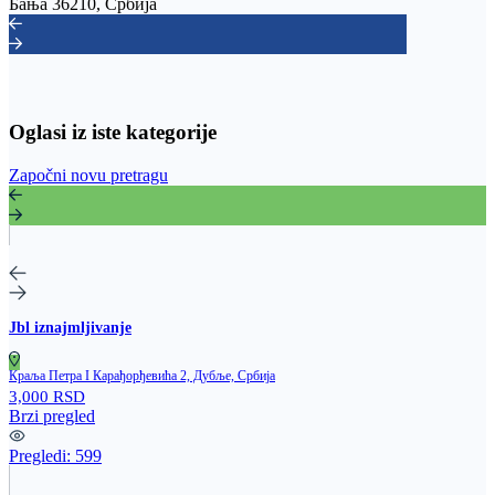
Бања 36210, Србија
Oglasi iz iste kategorije
Započni novu pretragu
Jbl iznajmljivanje
Краља Петра I Карађорђевића 2, Дубље, Србија
3,000 RSD
Brzi pregled
Pregledi:
599