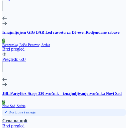
Iznajmljujem GIG BAR Led rasvetu za DJ-eve ,Rodjendane zabave
Partizanska, Bački Petrovac, Serbia
Brzi pregled
Pregledi:
607
JBL PartyBox Stage 320 zvučnik – iznajmljivanje zvučnika Novi Sad
Novi Sad, Serbia
✔ Dostupna i usluga
Cena na upit
Brzi pregled