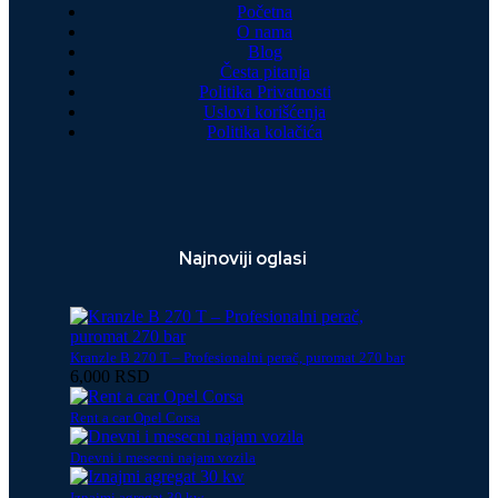
Početna
O nama
Blog
Česta pitanja
Politika Privatnosti
Uslovi korišćenja
Politika kolačića
Najnoviji oglasi
Kranzle B 270 T – Profesionalni perač, puromat 270 bar
6,000 RSD
Rent a car Opel Corsa
Dnevni i mesecni najam vozila
Iznajmi agregat 30 kw