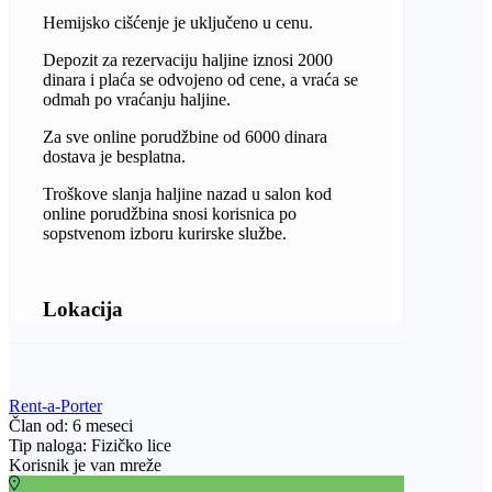
Hemijsko cišćenje je uključeno u cenu.
Depozit za rezervaciju haljine iznosi 2000
dinara i plaća se odvojeno od cene, a vraća se
odmah po vraćanju haljine.
Za sve online porudžbine od 6000 dinara
dostava je besplatna.
Troškove slanja haljine nazad u salon kod
online porudžbina snosi korisnica po
sopstvenom izboru kurirske službe.
Lokacija
Rent-a-Porter
Član od: 6 meseci
Tip naloga: Fizičko lice
Korisnik je van mreže