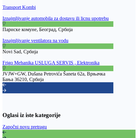
Transport Kombi
Iznajmljivanje automobila za dostavu ili licnu upotrebu
Париске комуне, Београд, Србија
Iznajmljivanje ventilatora na vodu
Novi Sad, Србија
Frigo Mehanika USLUGA SERVIS , Elektronika
JVJW+GW, Dušana Petrovića Šaneta 62a, Врњачка
Бања 36210, Србија
Oglasi iz iste kategorije
Započni novu pretragu