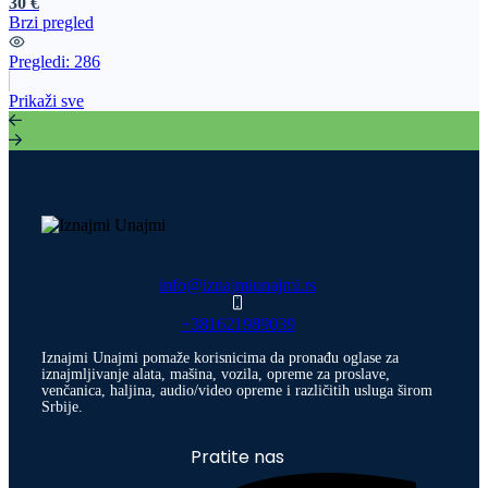
30 €
Brzi pregled
Pregledi:
286
Prikaži sve
info@iznajmiunajmi.rs
+381621989039
Iznajmi Unajmi pomaže korisnicima da pronađu oglase za
iznajmljivanje alata, mašina, vozila, opreme za proslave,
venčanica, haljina, audio/video opreme i različitih usluga širom
Srbije.
Pratite nas