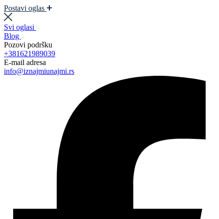
Postavi oglas
Svi oglasi
Blog
Pozovi podršku
+381621989039
E-mail adresa
info@iznajmiunajmi.rs