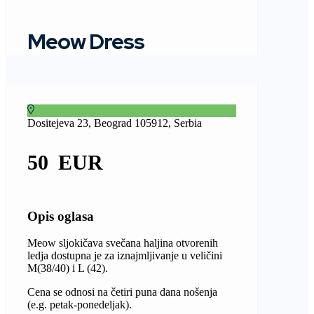
Meow Dress
Dositejeva 23, Beograd 105912, Serbia
50
Opis oglasa
Meow sljokičava svečana haljina otvorenih
ledja dostupna je za iznajmljivanje u veličini
M(38/40) i L (42).
Cena se odnosi na četiri puna dana nošenja
(e.g. petak-ponedeljak).