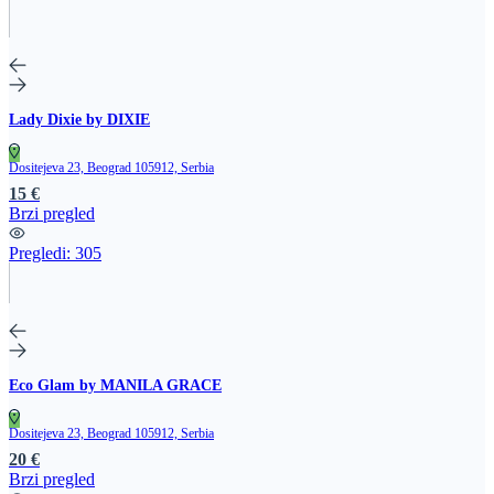
Lady Dixie by DIXIE
Dositejeva 23, Beograd 105912, Serbia
15 €
Brzi pregled
Pregledi:
305
Eco Glam by MANILA GRACE
Dositejeva 23, Beograd 105912, Serbia
20 €
Brzi pregled