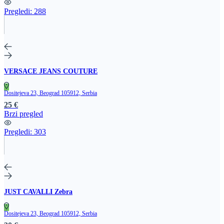
Pregledi:
288
VERSACE JEANS COUTURE
Dositejeva 23, Beograd 105912, Serbia
25 €
Brzi pregled
Pregledi:
303
JUST CAVALLI Zebra
Dositejeva 23, Beograd 105912, Serbia