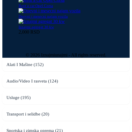
Rent a car Opel Corsa
Dnevni i mesecni najam vozila
Iznajmi agregat 30 kw
2,000 RSD
© 2026 Iznajmiunajmi - All rights reserved.
Alati I Mašine (152)
Audio/Video I rasveta (124)
Usluge (195)
Transport i selidbe (20)
Sportska i zimska oprema (21)