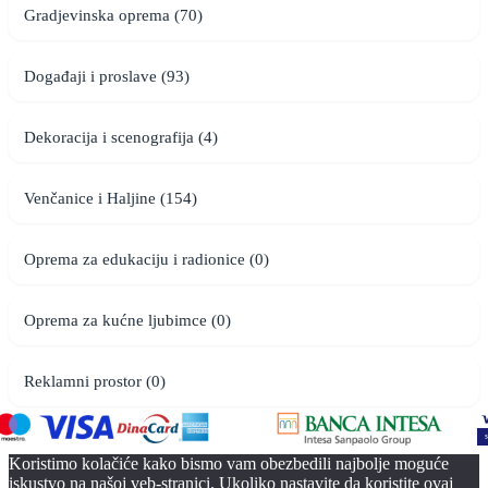
Gradjevinska oprema (70)
Događaji i proslave (93)
Dekoracija i scenografija (4)
Venčanice i Haljine (154)
Oprema za edukaciju i radionice (0)
Oprema za kućne ljubimce (0)
Reklamni prostor (0)
Koristimo kolačiće kako bismo vam obezbedili najbolje moguće
iskustvo na našoj veb-stranici. Ukoliko nastavite da koristite ovaj