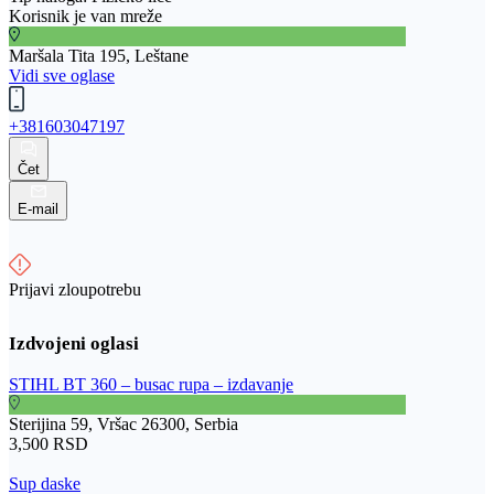
Korisnik je van mreže
Maršala Tita 195, Leštane
Vidi sve oglase
+381603047197
Čet
E-mail
Prijavi zloupotrebu
STIHL BT 360 – busac rupa – izdavanje
Sterijina 59, Vršac 26300, Serbia
3,500 RSD
Sup daske