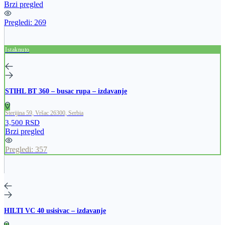
Brzi pregled
Pregledi:
269
Istaknuto
STIHL BT 360 – busac rupa – izdavanje
Sterijina 59, Vršac 26300, Serbia
3,500 RSD
Brzi pregled
Pregledi:
357
HILTI VC 40 usisivac – izdavanje