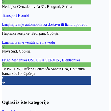
Nedeljka Gvozdenovića 31, Beograd, Serbia
Transport Kombi
Iznajmljivanje automobila za dostavu ili licnu upotrebu
Париске комуне, Београд, Србија
Iznajmljivanje ventilatora na vodu
Novi Sad, Србија
Frigo Mehanika USLUGA SERVIS , Elektronika
JVJW+GW, Dušana Petrovića Šaneta 62a, Врњачка
Бања 36210, Србија
Oglasi iz iste kategorije