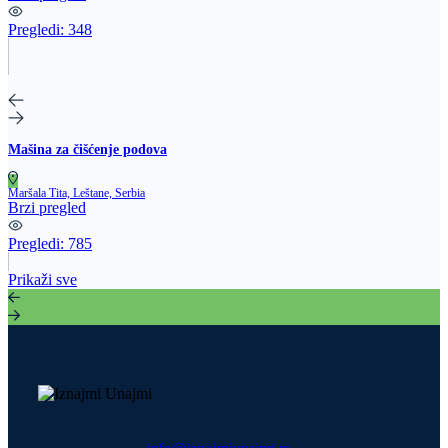
Pregledi:
348
Mašina za čišćenje podova
Maršala Tita, Leštane, Serbia
Brzi pregled
Pregledi:
785
Prikaži sve