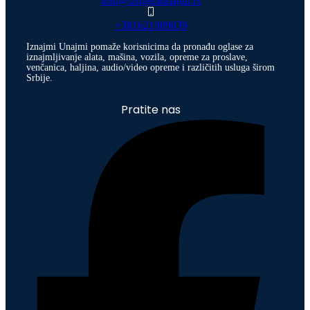
info@iznajmiunajmi.rs
+381621989039
Iznajmi Unajmi pomaže korisnicima da pronađu oglase za
iznajmljivanje alata, mašina, vozila, opreme za proslave,
venčanica, haljina, audio/video opreme i različitih usluga širom
Srbije.
Pratite nas