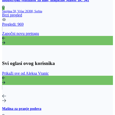
Industrijski ventilator za hale, magacine Master BC 341
Sterijina 59, Vršac 26300, Serbia
Brzi pregled
Pregledi:
969
Započni novu pretragu
Svi oglasi ovog korisnika
Prikaži sve od Aleksa Vranic
Mašina za pranje podova