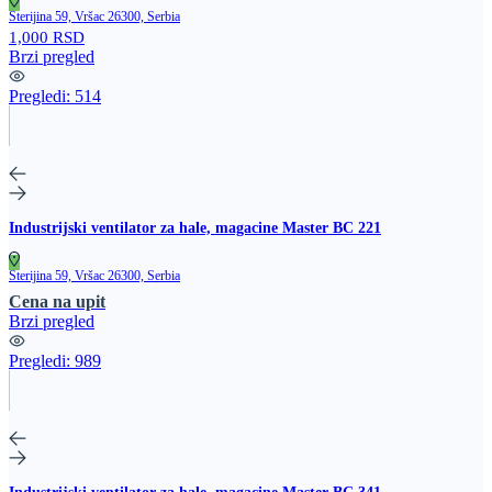
Sterijina 59, Vršac 26300, Serbia
1,000 RSD
Brzi pregled
Pregledi:
514
Industrijski ventilator za hale, magacine Master BC 221
Sterijina 59, Vršac 26300, Serbia
Cena na upit
Brzi pregled
Pregledi:
989