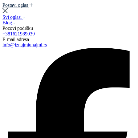
Postavi oglas
Svi oglasi
Blog
Pozovi podršku
+381621989039
E-mail adresa
info@iznajmiunajmi.rs