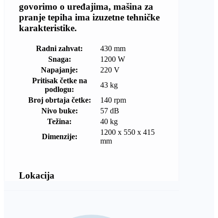
govorimo o uređajima, mašina za
pranje tepiha ima izuzetne tehničke
karakteristike.
Radni zahvat:
430 mm
Snaga:
1200 W
Napajanje:
220 V
Pritisak četke na
43 kg
podlogu:
Broj obrtaja četke:
140 rpm
Nivo buke:
57 dB
Težina:
40 kg
1200 x 550 x 415
Dimenzije:
mm
Lokacija