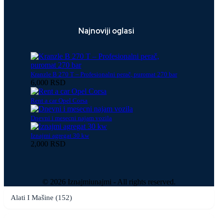
Najnoviji oglasi
Kranzle B 270 T – Profesionalni perač, puromat 270 bar
6,000 RSD
Rent a car Opel Corsa
Dnevni i mesecni najam vozila
Iznajmi agregat 30 kw
2,000 RSD
© 2026 Iznajmiunajmi - All rights reserved.
Alati I Mašine (152)