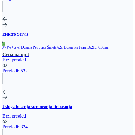
Elektro Servis
JVJW+GW, Dušana Petrovića Šaneta 62a, Врњачка Бања 36210, Србија
Cena na upit
Brzi pregled
Pregledi:
532
Usluga busenja stemovanja tiplovanja
Brzi pregled
Pregledi:
324