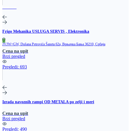
Istaknuto
Frigo Mehanika USLUGA SERVIS , Elektronika
JVJW+GW, Dušana Petrovića Šaneta 62a, Врњачка Бања 36210, Србија
Cena na upit
Brzi pregled
Pregledi:
693
Izrada navoznih rampi OD METALA po zelji i meri
Cena na upit
Brzi pregled
Pregledi:
490