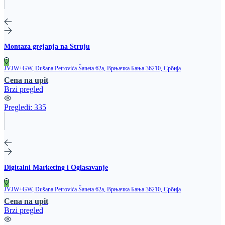
Montaza grejanja na Struju
JVJW+GW, Dušana Petrovića Šaneta 62a, Врњачка Бања 36210, Србија
Cena na upit
Brzi pregled
Pregledi:
335
Digitalni Marketing i Oglasavanje
JVJW+GW, Dušana Petrovića Šaneta 62a, Врњачка Бања 36210, Србија
Cena na upit
Brzi pregled