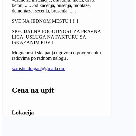
beton, .. .. .od kacenja, busenja, montaze,
demontaze, secenja, brusenja, .. ..
SVE NA JEDNOM MESTU ! !! !
SPECIJALNA POGODNOST ZA PRAVNA
LICA, USLUGA NA FAKTURU SA
ISKAZANIM PDV !
Mogucnost i sklapanja ugovora o povremenim
radovima po radnom nalogu .
szrristic.dragan@gmail.com
Cena na upit
Lokacija