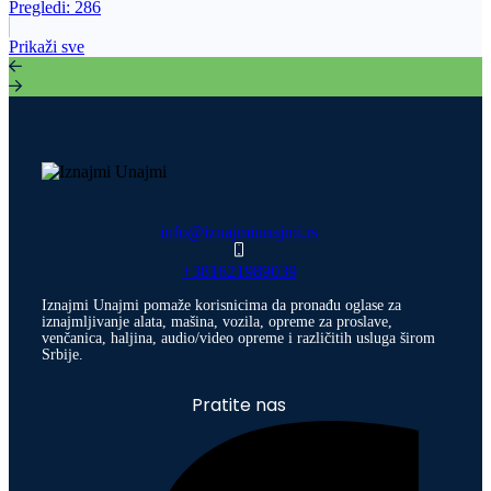
Pregledi:
286
Prikaži sve
info@iznajmiunajmi.rs
+381621989039
Iznajmi Unajmi pomaže korisnicima da pronađu oglase za
iznajmljivanje alata, mašina, vozila, opreme za proslave,
venčanica, haljina, audio/video opreme i različitih usluga širom
Srbije.
Pratite nas