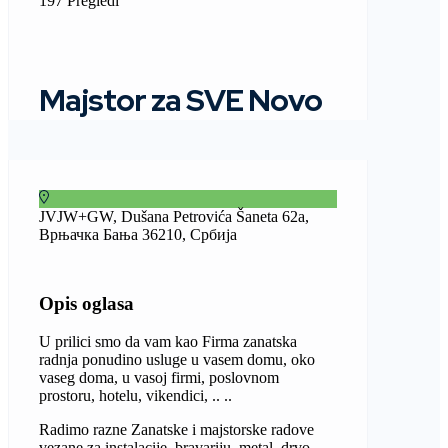
197 Pregledi
Majstor za SVE Novo
JVJW+GW, Dušana Petrovića Šaneta 62a,
Врњачка Бања 36210, Србија
Opis oglasa
U prilici smo da vam kao Firma zanatska
radnja ponudino usluge u vasem domu, oko
vaseg doma, u vasoj firmi, poslovnom
prostoru, hotelu, vikendici, .. ..
Radimo razne Zanatske i majstorske radove
vezane za instalacije, bravariju, metal, drvo,