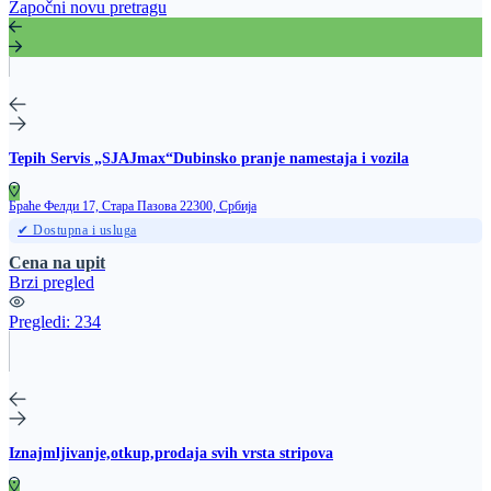
Započni novu pretragu
Tepih Servis „SJAJmax“Dubinsko pranje namestaja i vozila
Браће Фелди 17, Стара Пазова 22300, Србија
✔ Dostupna i usluga
Cena na upit
Brzi pregled
Pregledi:
234
Iznajmljivanje,otkup,prodaja svih vrsta stripova