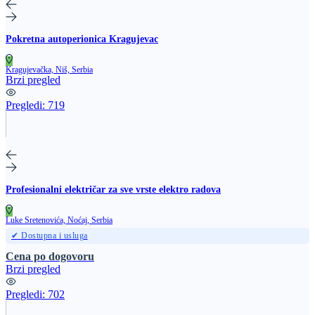
Pokretna autoperionica Kragujevac
Kragujevačka, Niš, Serbia
Brzi pregled
Pregledi:
719
Profesionalni električar za sve vrste elektro radova
Luke Sretenovića, Noćaj, Serbia
✔ Dostupna i usluga
Cena po dogovoru
Brzi pregled
Pregledi:
702