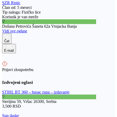
SZR Ristic
Član od: 5 meseci
Tip naloga: Fizičko lice
Korisnik je van mreže
Dušana Petrovića Šaneta 62a Vrnjacka Banja
Vidi sve oglase
Čet
E-mail
Prijavi zloupotrebu
STIHL BT 360 – busac rupa – izdavanje
Sterijina 59, Vršac 26300, Serbia
3,500 RSD
Sup daske