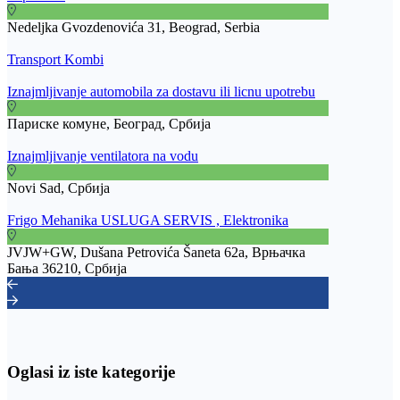
Nedeljka Gvozdenovića 31, Beograd, Serbia
Transport Kombi
Iznajmljivanje automobila za dostavu ili licnu upotrebu
Париске комуне, Београд, Србија
Iznajmljivanje ventilatora na vodu
Novi Sad, Србија
Frigo Mehanika USLUGA SERVIS , Elektronika
JVJW+GW, Dušana Petrovića Šaneta 62a, Врњачка
Бања 36210, Србија
Oglasi iz iste kategorije