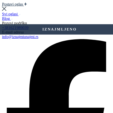
Postavi oglas
Svi oglasi
Blog
Pozovi podršku
+381621989039
IZNAJMLJENO
E-mail adresa
info@iznajmiunajmi.rs