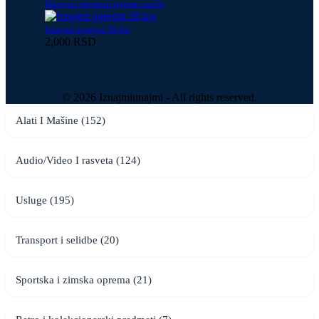
Dnevni i mesecni najam vozila
Iznajmi agregat 30 kw
2,000 RSD
© 2026 Iznajmiunajmi - All rights reserved.
Alati I Mašine (152)
Audio/Video I rasveta (124)
Usluge (195)
Transport i selidbe (20)
Sportska i zimska oprema (21)