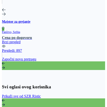
Majstor za grejanje
Pančevo, Serbia
Cena po dogovoru
Brzi pregled
Pregledi:
897
Započni novu pretragu
Svi oglasi ovog korisnika
Prikaži sve od SZR Ristic