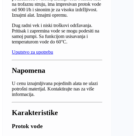
na trofaznu struju, ima impresivan protok vode
od 900 l/h i sinonim je za visoku izdržljivost.
Iznajmi alat. Iznajmi opremu.
Dug radni vek i niski troškovi održavanja.
Pritisak i zapremina vode se mogu podesiti na
samoj pumpi. Sa funkcijom usisavanja i
temperaturom vode do 60°C.
Uputstvo za upotrebu
Napomena
U cenu iznajmljivana pojedinih alata ne ulazi
potrošni materijal. Kontaktirajte nas za više
informacija.
Karakteristike
Protok vode