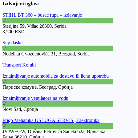
STIHL BT 360 – busac rupa – izdavanje
Sterijina 59, Vršac 26300, Serbia
3,500 RSD
Sup daske
Nedeljka Gvozdenovića 31, Beograd, Serbia
Transport Kombi
Iznajmljivanje automobila za dostavu ili licnu upotrebu
Париске комуне, Београд, Србија
Iznajmljivanje ventilatora na vodu
Novi Sad, Србија
Frigo Mehanika USLUGA SERVIS , Elektronika
JVJW+GW, Dušana Petrovića Šaneta 62a, Врњачка
Бања 36210, Србија