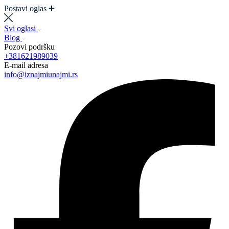
Postavi oglas
Svi oglasi
Blog
Pozovi podršku
+381621989039
E-mail adresa
info@iznajmiunajmi.rs