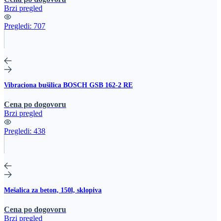
Brzi pregled
Pregledi:
707
Vibraciona bušilica BOSCH GSB 162-2 RE
Cena po dogovoru
Brzi pregled
Pregledi:
438
Mešalica za beton, 150l, sklopiva
Cena po dogovoru
Brzi pregled