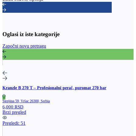
Oglasi iz iste kategorije
Započni novu pretragu
Kranzle B 270 T – Profesionalni perač, puromat 270 bar
Sterijina 59, Vršac 26300, Serbia
6,000 RSD
Brzi pregled
Pregledi:
51