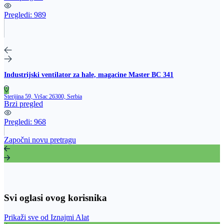
Pregledi:
989
Industrijski ventilator za hale, magacine Master BC 341
Sterijina 59, Vršac 26300, Serbia
Brzi pregled
Pregledi:
968
Započni novu pretragu
Svi oglasi ovog korisnika
Prikaži sve od Iznajmi Alat