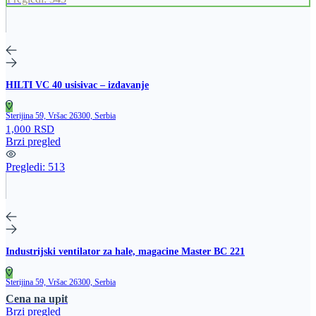
HILTI VC 40 usisivac – izdavanje
Sterijina 59, Vršac 26300, Serbia
1,000 RSD
Brzi pregled
Pregledi:
513
Industrijski ventilator za hale, magacine Master BC 221
Sterijina 59, Vršac 26300, Serbia
Cena na upit
Brzi pregled