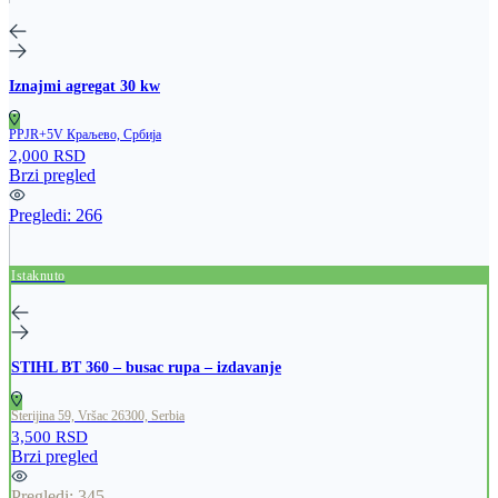
Iznajmi agregat 30 kw
PPJR+5V Краљево, Србија
2,000 RSD
Brzi pregled
Pregledi:
266
Istaknuto
STIHL BT 360 – busac rupa – izdavanje
Sterijina 59, Vršac 26300, Serbia
3,500 RSD
Brzi pregled
Pregledi:
345