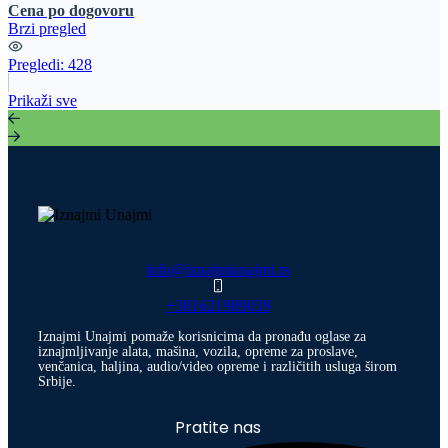
Cena po dogovoru
Brzi pregled
Pregledi:
428
Prikaži sve
info@iznajmiunajmi.rs
+381621989039
Iznajmi Unajmi pomaže korisnicima da pronađu oglase za
iznajmljivanje alata, mašina, vozila, opreme za proslave,
venčanica, haljina, audio/video opreme i različitih usluga širom
Srbije.
Pratite nas