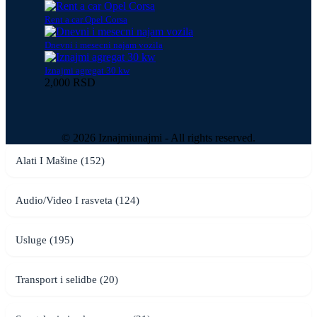
Rent a car Opel Corsa
Dnevni i mesecni najam vozila
Iznajmi agregat 30 kw
2,000 RSD
© 2026 Iznajmiunajmi - All rights reserved.
Alati I Mašine (152)
Audio/Video I rasveta (124)
Usluge (195)
Transport i selidbe (20)