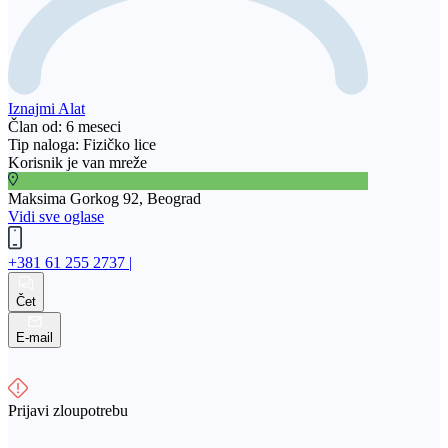
Iznajmi Alat
Član od: 6 meseci
Tip naloga: Fizičko lice
Korisnik je van mreže
Maksima Gorkog 92, Beograd
Vidi sve oglase
+381 61 255 2737 |
Čet
E-mail
Prijavi zloupotrebu