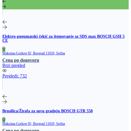
Elektro-pneumatski čekić za štemovanje sa SDS max BOSCH GSH 5
CE
Maksima Gorkog 92, Beograd 11010, Serbia
Cena po dogovoru
Brzi pregled
Pregledi:
732
Brusilica/Žirafa za suvu gradnju BOSCH GTR 550
Maksima Gorkog 92, Beograd 11010, Serbia
Cena po dogovoru