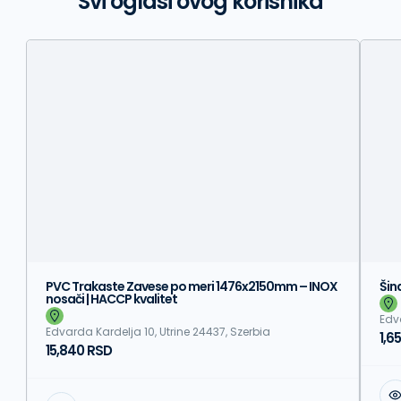
Svi oglasi ovog korisnika
PVC Trakaste Zavese po meri 1476x2150mm – INOX
Šin
nosači | HACCP kvalitet
Edv
Edvarda Kardelja 10, Utrine 24437, Szerbia
1,6
15,840 RSD