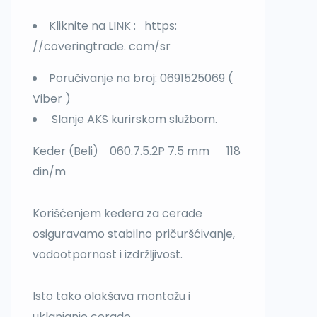
Kliknite na LINK : https:
//coveringtrade. com/sr
Poručivanje na broj: 0691525069 (
Viber )
Slanje AKS kurirskom službom.
Keder (Beli) 060.7.5.2P 7.5 mm 118
din/m
Korišćenjem kedera za cerade
osiguravamo stabilno pričuršćivanje,
vodootpornost i izdržljivost.
Isto tako olakšava montažu i
uklanjanje cerade.