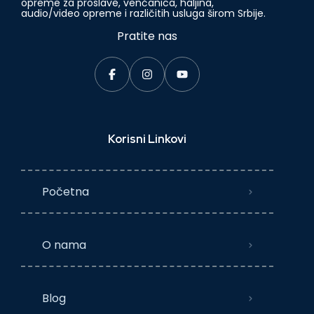
opreme za proslave, venčanica, haljina,
audio/video opreme i različitih usluga širom Srbije.
Pratite nas
Korisni Linkovi
Početna
O nama
Blog