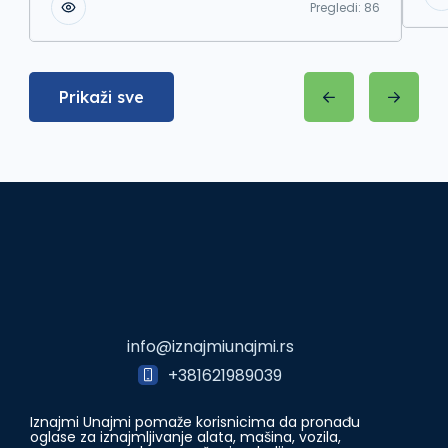
Pregledi:
86
Prikaži sve
info@iznajmiunajmi.rs
+381621989039
Iznajmi Unajmi pomaže korisnicima da pronađu
oglase za iznajmljivanje alata, mašina, vozila,