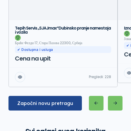
Tepih Servis „SJAJmax“Dubinsko pranje namestaja
Izn
i vozila
Јова
Браће Фелди 17, Стара Пазова 22300, Србија
✔ 
✔ Dostupna i usluga
Ce
Cena na upit
Pregledi:
228
Započni novu pretragu