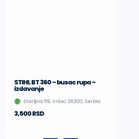
STIHL BT 360 – busac rupa –
Sup daske
izdavanje
Nedeljka 
Sterijina 59, Vršac 26300, Serbia
Beograd,
3,500 RSD