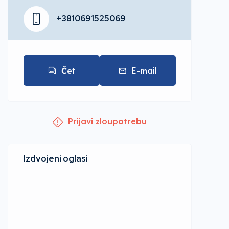
+3810691525069
Čet
E-mail
Prijavi zloupotrebu