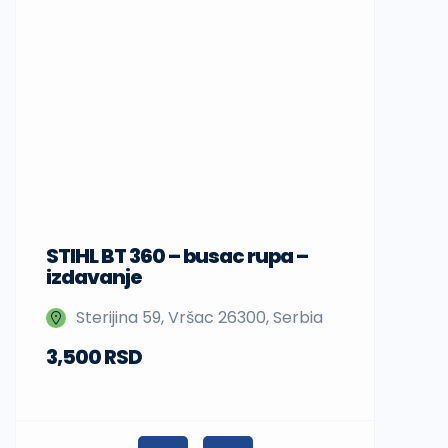
STIHL BT 360 – busac rupa –
Sup daske
izdavanje
Nedeljka 
Sterijina 59, Vršac 26300, Serbia
Beograd,
3,500 RSD