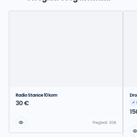
Radio Stanice 10 kom
Dro
30 €
✔ 
15
Pregledi:
308