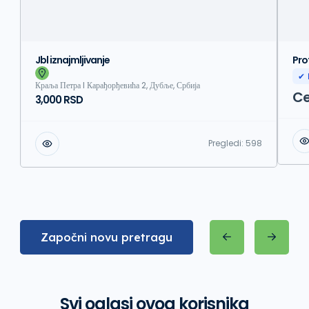
Jbl iznajmljivanje
Pro
✔ 
Краља Петра I Карађорђевића 2, Дубље, Србија
Ce
3,000 RSD
Pregledi:
598
Započni novu pretragu
Svi oglasi ovog korisnika