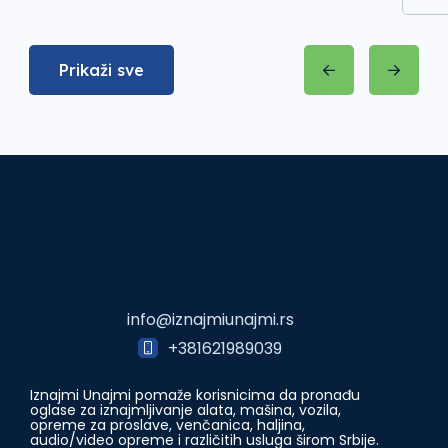
Prikaži sve
info@iznajmiunajmi.rs
+381621989039
Iznajmi Unajmi pomaže korisnicima da pronađu
oglase za iznajmljivanje alata, mašina, vozila,
opreme za proslave, venčanica, haljina,
audio/video opreme i različitih usluga širom Srbije.