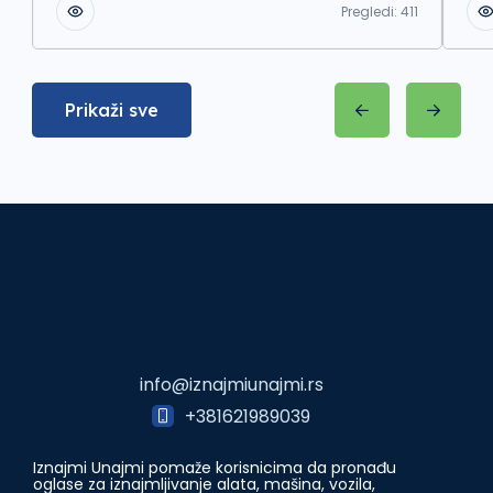
Pregledi:
411
Prikaži sve
info@iznajmiunajmi.rs
+381621989039
Iznajmi Unajmi pomaže korisnicima da pronađu
oglase za iznajmljivanje alata, mašina, vozila,