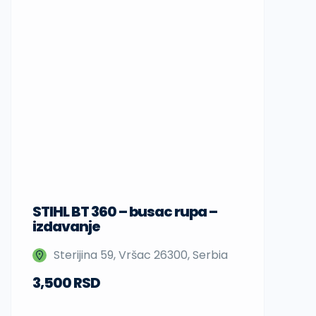
STIHL BT 360 – busac rupa –
Sup daske
izdavanje
Nedeljka 
Sterijina 59, Vršac 26300, Serbia
Beograd,
3,500 RSD