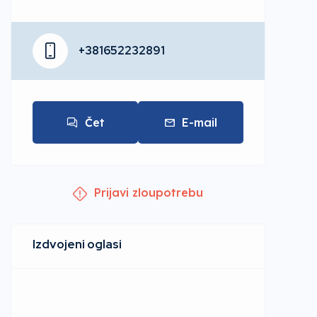
+381652232891
Čet
E-mail
Prijavi zloupotrebu