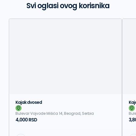
Svi oglasi ovog korisnika
Kajak dvosed
Kaj
Bulevar Vojvode Mišića 14, Beograd, Serbia
Bul
4,000 RSD
3,8