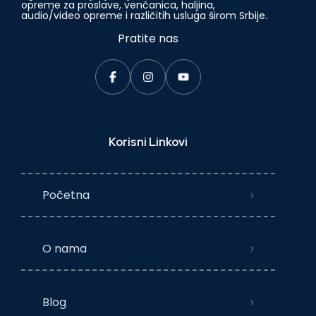
opreme za proslave, venčanica, haljina,
audio/video opreme i različitih usluga širom Srbije.
Pratite nas
Korisni Linkovi
Početna
O nama
Blog