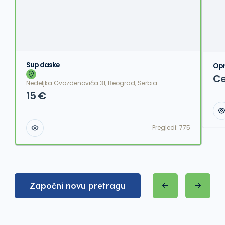
Sup daske
Opr
Ce
Nedeljka Gvozdenovića 31, Beograd, Serbia
15 €
Pregledi:
775
Započni novu pretragu