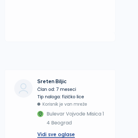
Sreten Biljic
Član od: 7 meseci
tip naloga: fizičko lice
Korisnik je van mreže
Bulevar Vojvode Misica 1
4 Beograd
Vidi sve oglase