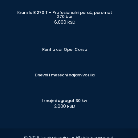
Kranzle B 270 T – Profesionalni perač, puromat
270 bar
6,000 RSD
Rent a car Opel Corsa
Dnevni i mesecni najam vozila
Iznajmi agregat 30 kw
2,000 RSD
© 2026 Iznajmiunajmi - All rights reserved.