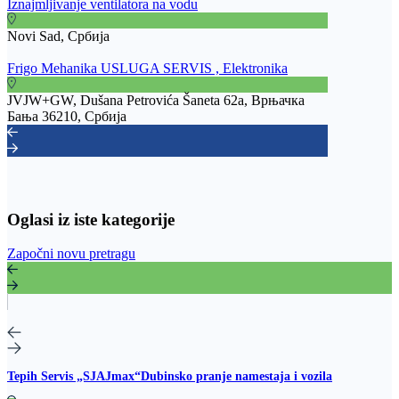
Iznajmljivanje ventilatora na vodu
Novi Sad, Србија
Frigo Mehanika USLUGA SERVIS , Elektronika
JVJW+GW, Dušana Petrovića Šaneta 62a, Врњачка
Бања 36210, Србија
Oglasi iz iste kategorije
Započni novu pretragu
Tepih Servis „SJAJmax“Dubinsko pranje namestaja i vozila