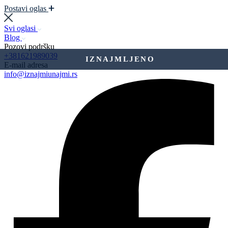
Postavi oglas
Svi oglasi
Blog
Pozovi podršku
+381621989039
IZNAJMLJENO
E-mail adresa
info@iznajmiunajmi.rs