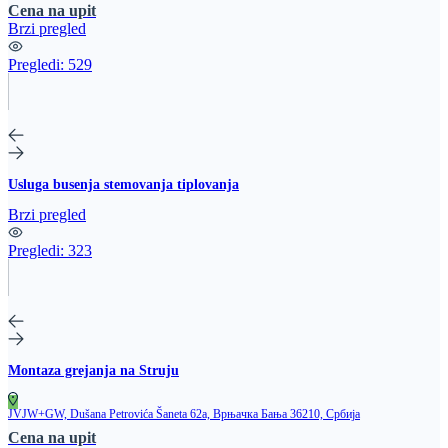
Cena na upit
Brzi pregled
Pregledi:
529
Usluga busenja stemovanja tiplovanja
Brzi pregled
Pregledi:
323
Montaza grejanja na Struju
JVJW+GW, Dušana Petrovića Šaneta 62a, Врњачка Бања 36210, Србија
Cena na upit