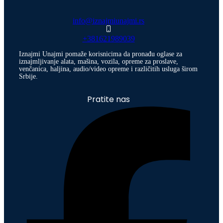
info@iznajmiunajmi.rs
+381621989039
Iznajmi Unajmi pomaže korisnicima da pronađu oglase za
iznajmljivanje alata, mašina, vozila, opreme za proslave,
venčanica, haljina, audio/video opreme i različitih usluga širom
Srbije.
Pratite nas