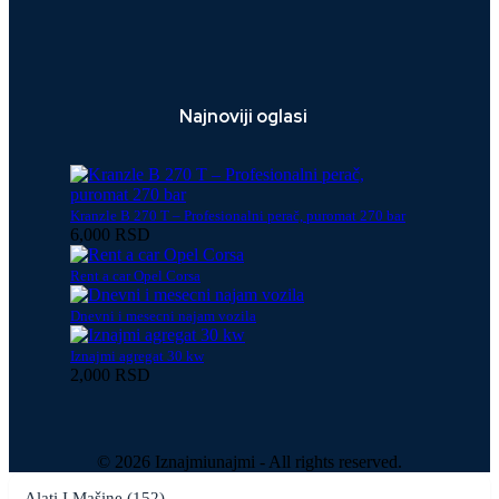
Najnoviji oglasi
Kranzle B 270 T – Profesionalni perač, puromat 270 bar
6,000 RSD
Rent a car Opel Corsa
Dnevni i mesecni najam vozila
Iznajmi agregat 30 kw
2,000 RSD
© 2026 Iznajmiunajmi - All rights reserved.
Alati I Mašine (152)