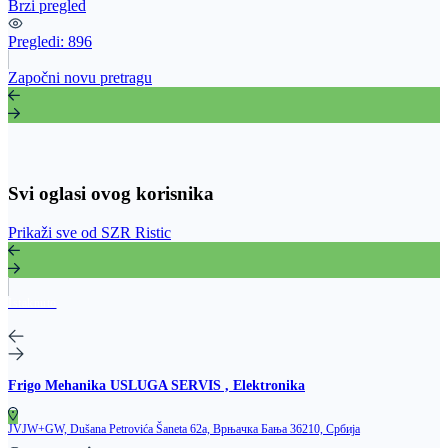
Brzi pregled
Pregledi:
896
Započni novu pretragu
Svi oglasi ovog korisnika
Prikaži sve od SZR Ristic
Istaknuto
Frigo Mehanika USLUGA SERVIS , Elektronika
JVJW+GW, Dušana Petrovića Šaneta 62a, Врњачка Бања 36210, Србија