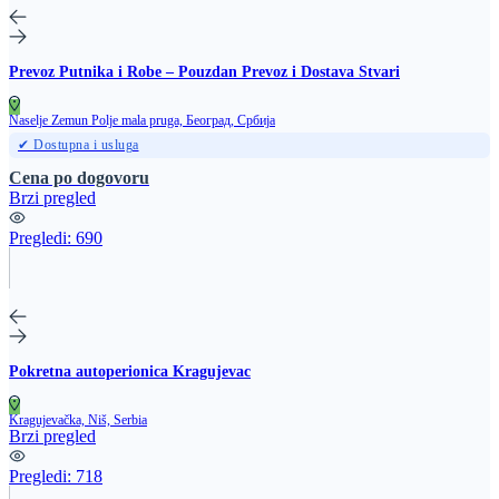
Prevoz Putnika i Robe – Pouzdan Prevoz i Dostava Stvari
Naselje Zemun Polje mala pruga, Београд, Србија
✔ Dostupna i usluga
Cena po dogovoru
Brzi pregled
Pregledi:
690
Pokretna autoperionica Kragujevac
Kragujevačka, Niš, Serbia
Brzi pregled
Pregledi:
718