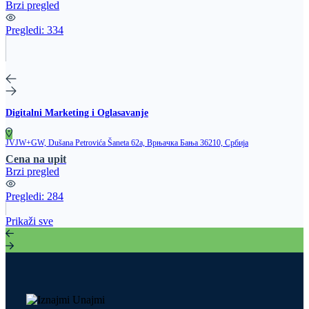
Brzi pregled
Pregledi:
334
Digitalni Marketing i Oglasavanje
JVJW+GW, Dušana Petrovića Šaneta 62a, Врњачка Бања 36210, Србија
Cena na upit
Brzi pregled
Pregledi:
284
Prikaži sve