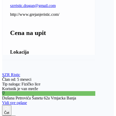
szrristic.dragan@gmail.com
http://www.grejanjeristic.com/
Cena na upit
Lokacija
SZR Ristic
Član od: 5 meseci
Tip naloga: Fizičko lice
Korisnik je van mreže
Dušana Petrovića Šaneta 62a Vrnjacka Banja
Vidi sve oglase
Čet