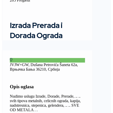
205 Pregledi
Izrada Prerada i
Dorada Ograda
JVJW+GW, Dušana Petrovića Šaneta 62a,
Врњачка Бања 36210, Србија
Opis oglasa
Nudimo uslugu Izrade, Dorade, Prerade, .. ..
svih tipova metalnih, celicnih ograda, kapija,
nadstresnica, stepenica, gelendera, .. .. SVE
OD METALA . .