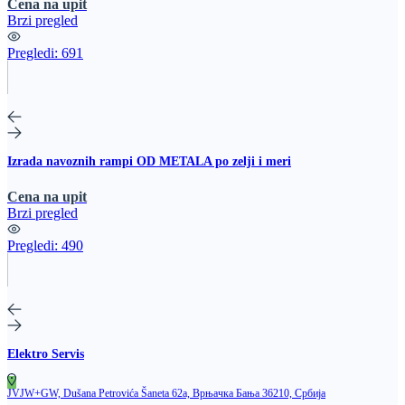
Cena na upit
Brzi pregled
Pregledi:
691
Izrada navoznih rampi OD METALA po zelji i meri
Cena na upit
Brzi pregled
Pregledi:
490
Elektro Servis
JVJW+GW, Dušana Petrovića Šaneta 62a, Врњачка Бања 36210, Србија