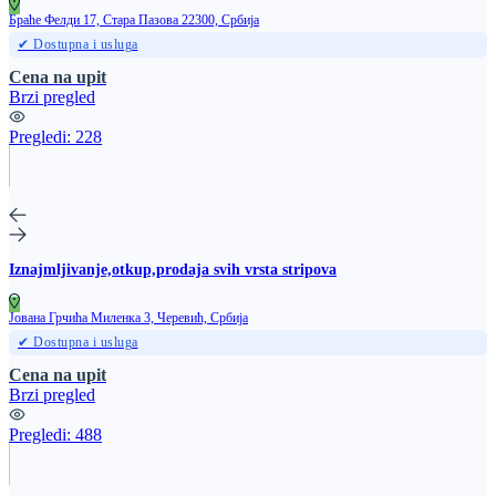
Браће Фелди 17, Стара Пазова 22300, Србија
✔ Dostupna i usluga
Cena na upit
Brzi pregled
Pregledi:
228
Iznajmljivanje,otkup,prodaja svih vrsta stripova
Јована Грчића Миленка 3, Черевић, Србија
✔ Dostupna i usluga
Cena na upit
Brzi pregled
Pregledi:
488