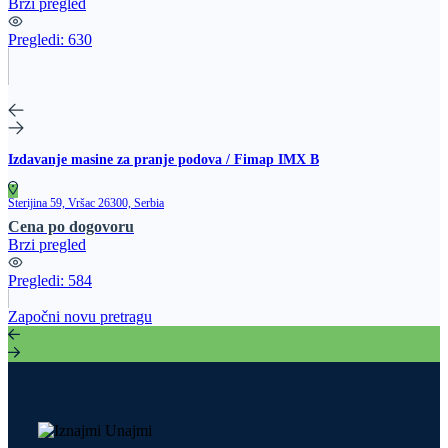
Brzi pregled
Pregledi:
630
Izdavanje masine za pranje podova / Fimap IMX B
Sterijina 59, Vršac 26300, Serbia
Cena po dogovoru
Brzi pregled
Pregledi:
584
Započni novu pretragu