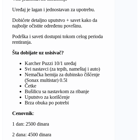
Uređaj je lagan i jednostavan za upotrebu.
Dobićete detaljno uputstvo + savet kako da
najbolje očistite određenu površinu.
Podrška i saveti dostupni tokom celog perioda
rentiranja.
Šta dobijate uz usisivač?
Karcher Puzzi 10/1 uređaj
Svi nastavci (za tepih, nameštaj i auto)
Nemačka hemija za dubinsko čišćenje
(Sonax multistar) 0.5l
Četke
Bušilicu sa nastavkom za ribanje
Uputstvo za korišćenje
Brza obuka po potrebi
Cenovnik
:
1 dan: 2500 dinara
2 dana: 4500 dinara