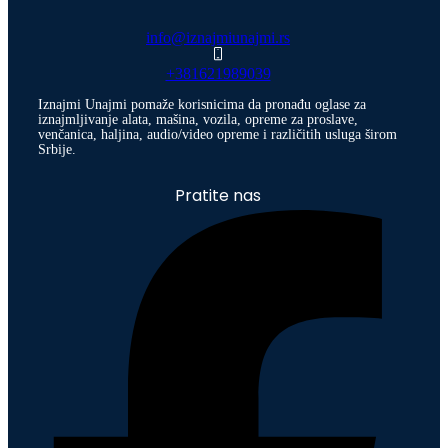
info@iznajmiunajmi.rs
+381621989039
Iznajmi Unajmi pomaže korisnicima da pronađu oglase za
iznajmljivanje alata, mašina, vozila, opreme za proslave,
venčanica, haljina, audio/video opreme i različitih usluga širom
Srbije.
Pratite nas