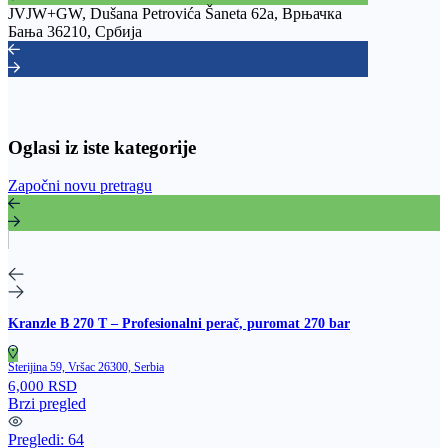
JVJW+GW, Dušana Petrovića Šaneta 62a, Врњачка
Бања 36210, Србија
Oglasi iz iste kategorije
Započni novu pretragu
Kranzle B 270 T – Profesionalni perač, puromat 270 bar
Sterijina 59, Vršac 26300, Serbia
6,000 RSD
Brzi pregled
Pregledi:
64