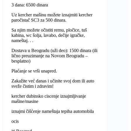
3 dana: 6500 dinara
Uz kercher mašinu možete iznajmiti kercher
paročistač SC3 za 500 dinara.
Sa njim možete očistiti rernu, pločice, tuš
kabina, wc šolja, lavabo, dečije igračke,
nameštaj. . .
Dostava u Beogradu (uži deo): 1500 dinara (ili
lično preuzimanje na Novom Beogradu –
besplatno)
Plaćanje se vrši unapred.
Zakažite već danas i učinite svoj dom ili auto
sveže čistim i zdravim!
kercher dubinsko ciscenje iznajmljivanje
mašine/masine
iznajmi čišćenje nameštaja tepiha automobila
ocis