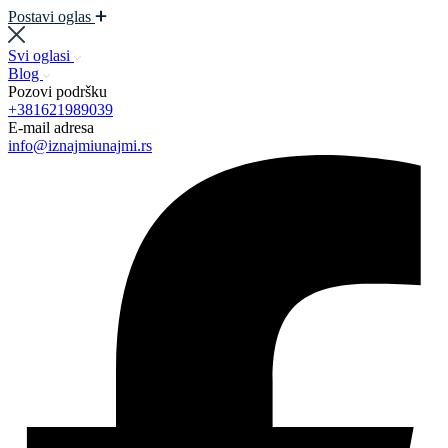
Postavi oglas
Svi oglasi
Blog
Pozovi podršku
+381621989039
E-mail adresa
info@iznajmiunajmi.rs