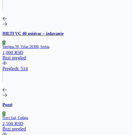
HILTI VC 40 usisivac – izdavanje
Sterijina 59, Vršac 26300, Serbia
1,000 RSD
Brzi pregled
Pregledi:
514
Puzzi
Novi Sad, Србија
2,500 RSD
Brzi pregled