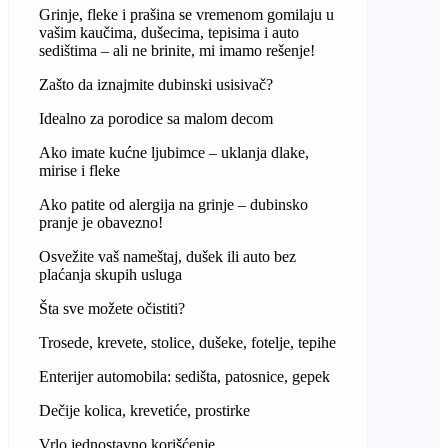
Grinje, fleke i prašina se vremenom gomilaju u
vašim kaučima, dušecima, tepisima i auto
sedištima – ali ne brinite, mi imamo rešenje!
Zašto da iznajmite dubinski usisivač?
Idealno za porodice sa malom decom
Ako imate kućne ljubimce – uklanja dlake,
mirise i fleke
Ako patite od alergija na grinje – dubinsko
pranje je obavezno!
Osvežite vaš nameštaj, dušek ili auto bez
plaćanja skupih usluga
Šta sve možete očistiti?
Trosede, krevete, stolice, dušeke, fotelje, tepihe
Enterijer automobila: sedišta, patosnice, gepek
Dečije kolica, krevetiće, prostirke
Vrlo jednostavno korišćenje