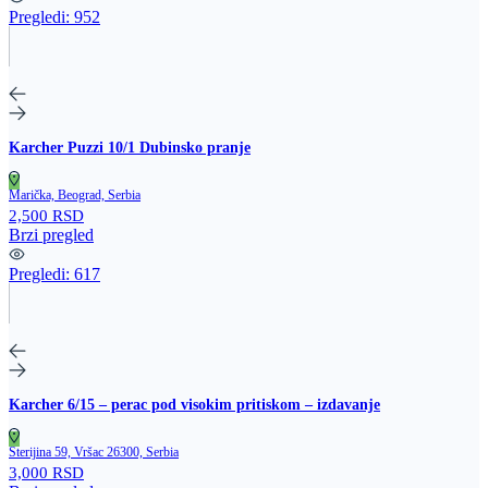
Pregledi:
952
Karcher Puzzi 10/1 Dubinsko pranje
Marička, Beograd, Serbia
2,500 RSD
Brzi pregled
Pregledi:
617
Karcher 6/15 – perac pod visokim pritiskom – izdavanje
Sterijina 59, Vršac 26300, Serbia
3,000 RSD