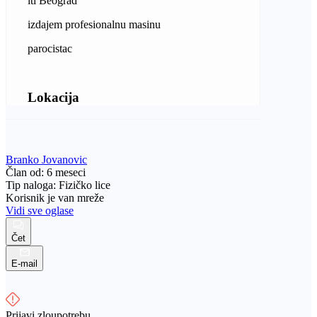
iti Beograd
izdajem profesionalnu masinu
parocistac
Lokacija
Branko Jovanovic
Član od: 6 meseci
Tip naloga: Fizičko lice
Korisnik je van mreže
Vidi sve oglase
Čet
E-mail
Prijavi zloupotrebu