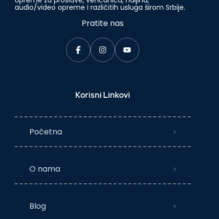
opreme za proslave, venčanica, haljina,
audio/video opreme i različitih usluga širom Srbije.
Pratite nas
Korisni Linkovi
Početna
O nama
Blog