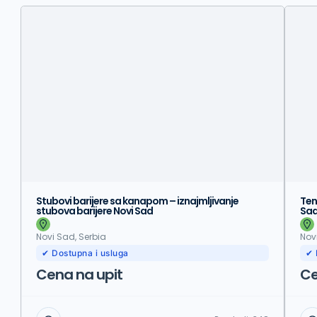
Stubovi barijere sa kanapom – iznajmljivanje
Ten
stubova barijere Novi Sad
Sad
Novi Sad, Serbia
Nov
✔ Dostupna i usluga
✔ 
Cena na upit
Ce