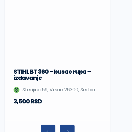
STIHL BT 360 – busac rupa –
Sup daske
izdavanje
Nedeljka 
Sterijina 59, Vršac 26300, Serbia
Beograd,
3,500 RSD