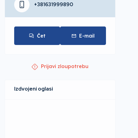
+381631999890
Čet
E-mail
Prijavi zloupotrebu