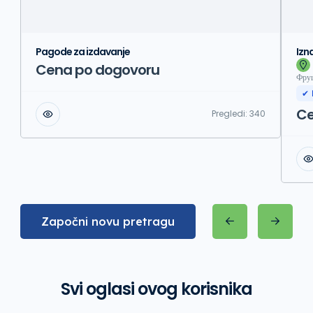
Pagode za izdavanje
Izn
Cena po dogovoru
Фруш
✔ 
Ce
Pregledi:
340
Započni novu pretragu
Svi oglasi ovog korisnika