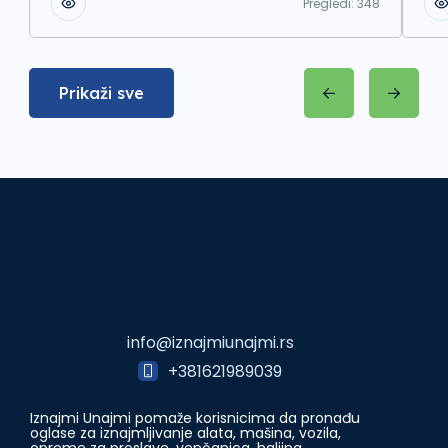
Pregledi:
348
Prikaži sve
info@iznajmiunajmi.rs
+381621989039
Iznajmi Unajmi pomaže korisnicima da pronađu
oglase za iznajmljivanje alata, mašina, vozila,