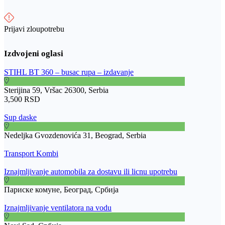
Prijavi zloupotrebu
STIHL BT 360 – busac rupa – izdavanje
Sterijina 59, Vršac 26300, Serbia
3,500 RSD
Sup daske
Nedeljka Gvozdenovića 31, Beograd, Serbia
Transport Kombi
Iznajmljivanje automobila za dostavu ili licnu upotrebu
Париске комуне, Београд, Србија
Iznajmljivanje ventilatora na vodu