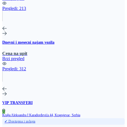
Pregledi:
213
Dnevni i mesecni najam vozila
Cena na upit
Brzi pregled
Pregledi:
312
VIP TRANSFERI
Kralja Aleksandra I Karađorđevića 44, Kragujevac, Serbia
✔ Dostupna i usluga