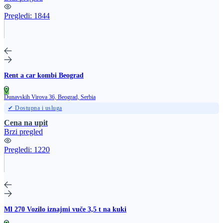
Pregledi:
1844
Rent a car kombi Beograd
Dunavskih Virova 36, Beograd, Serbia
✔ Dostupna i usluga
Cena na upit
Brzi pregled
Pregledi:
1220
Ml 270 Vozilo iznajmi vuče 3,5 t na kuki