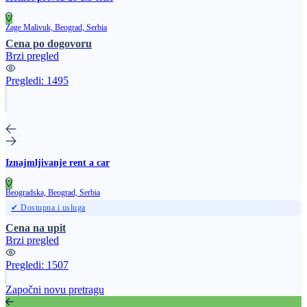
Zage Malivuk, Beograd, Serbia
Cena po dogovoru
Brzi pregled
Pregledi:
1495
Iznajmljivanje rent a car
Beogradska, Beograd, Serbia
✔ Dostupna i usluga
Cena na upit
Brzi pregled
Pregledi:
1507
Započni novu pretragu