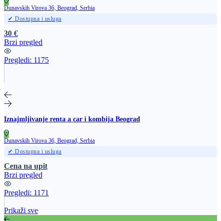
Dunavskih Virova 36, Beograd, Serbia
✔ Dostupna i usluga
30 €
Brzi pregled
Pregledi:
1175
Iznajmljivanje renta a car i kombija Beograd
Dunavskih Virova 36, Beograd, Serbia
✔ Dostupna i usluga
Cena na upit
Brzi pregled
Pregledi:
1171
Prikaži sve