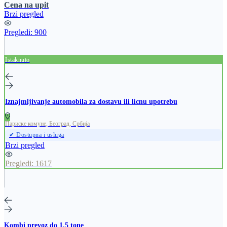
Cena na upit
Brzi pregled
Pregledi:
900
Istaknuto
Iznajmljivanje automobila za dostavu ili licnu upotrebu
Париске комуне, Београд, Србија
✔ Dostupna i usluga
Brzi pregled
Pregledi:
1617
Kombi prevoz do 1.5 tone