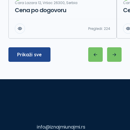
Cara Lazara 12, Vršac 26300, Serbia
Car
Cena po dogovoru
Ce
Pregledi:
224
Prikaži sve
info@iznajmiunajmi.rs