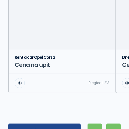
Rent a car Opel Corsa
Dne
Cena na upit
Ce
Pregledi:
213