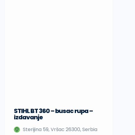
STIHL BT 360 – busac rupa –
Sup daske
izdavanje
Nedeljka 
Sterijina 59, Vršac 26300, Serbia
Beograd,