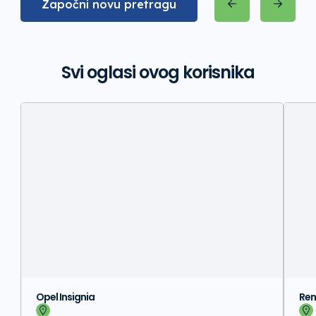
Započni novu pretragu
Svi oglasi ovog korisnika
Opel Insignia
Ren