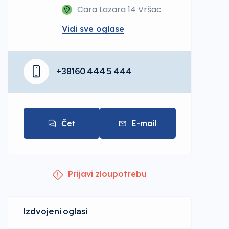
Cara Lazara 14 Vršac
Vidi sve oglase
+38160 444 5 444
Čet
E-mail
Prijavi zloupotrebu