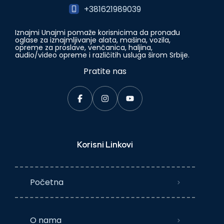
+381621989039
Iznajmi Unajmi pomaže korisnicima da pronađu
oglase za iznajmljivanje alata, mašina, vozila,
opreme za proslave, venčanica, haljina,
audio/video opreme i različitih usluga širom Srbije.
Pratite nas
Korisni Linkovi
Početna
O nama