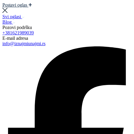
Postavi oglas
Svi oglasi
Blog
Pozovi podršku
+381621989039
E-mail adresa
info@iznajmiunajmi.rs