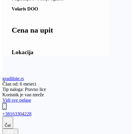
Volaris DOO
Cena na upit
Lokacija
gradiliste.rs
Član od: 6 meseci
Tip naloga: Pravno lice
Korisnik je van mreže
Vidi sve oglase
+38163304228
Čet