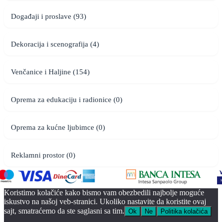
Događaji i proslave (93)
Dekoracija i scenografija (4)
Venčanice i Haljine (154)
Oprema za edukaciju i radionice (0)
Oprema za kućne ljubimce (0)
Reklamni prostor (0)
Koristimo kolačiće kako bismo vam obezbedili najbolje moguće
iskustvo na našoj veb-stranici. Ukoliko nastavite da koristite ovaj
sajt, smatraćemo da ste saglasni sa tim.
Ok
Ne
Politika kolačića