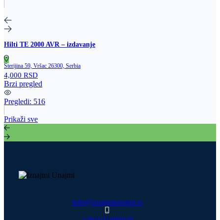
Hilti TE 2000 AVR – izdavanje
Sterijina 59, Vršac 26300, Serbia
4,000 RSD
Brzi pregled
Pregledi:
516
Prikaži sve
info@iznajmiunajmi.rs
+381621989039