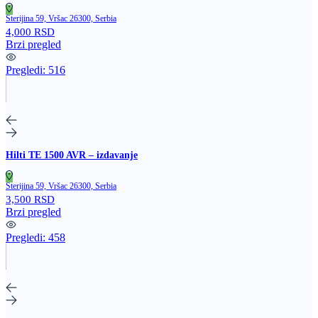
Sterijina 59, Vršac 26300, Serbia
4,000 RSD
Brzi pregled
Pregledi:
516
Hilti TE 1500 AVR – izdavanje
Sterijina 59, Vršac 26300, Serbia
3,500 RSD
Brzi pregled
Pregledi:
458