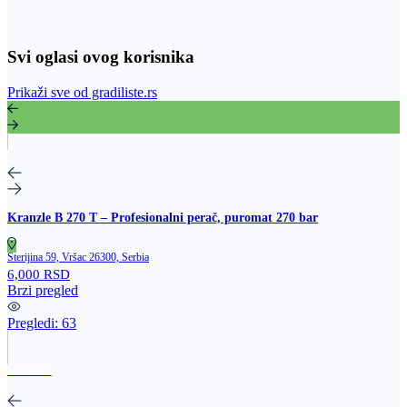
Svi oglasi ovog korisnika
Prikaži sve od gradiliste.rs
Kranzle B 270 T – Profesionalni perač, puromat 270 bar
Sterijina 59, Vršac 26300, Serbia
6,000 RSD
Brzi pregled
Pregledi:
63
Istaknuto