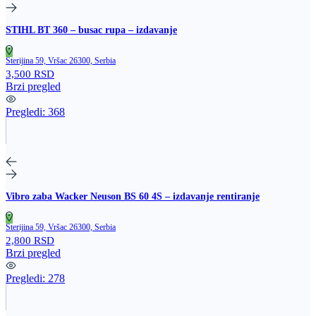
STIHL BT 360 – busac rupa – izdavanje
Sterijina 59, Vršac 26300, Serbia
3,500 RSD
Brzi pregled
Pregledi:
368
Vibro zaba Wacker Neuson BS 60 4S – izdavanje rentiranje
Sterijina 59, Vršac 26300, Serbia
2,800 RSD
Brzi pregled
Pregledi:
278