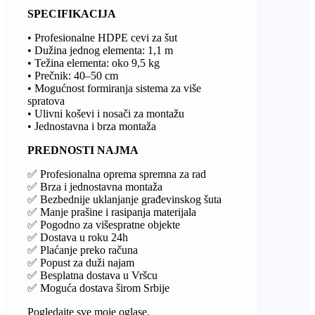
SPECIFIKACIJA
• Profesionalne HDPE cevi za šut
• Dužina jednog elementa: 1,1 m
• Težina elementa: oko 9,5 kg
• Prečnik: 40–50 cm
• Mogućnost formiranja sistema za više
spratova
• Ulivni koševi i nosači za montažu
• Jednostavna i brza montaža
PREDNOSTI NAJMA
✅ Profesionalna oprema spremna za rad
✅ Brza i jednostavna montaža
✅ Bezbednije uklanjanje građevinskog šuta
✅ Manje prašine i rasipanja materijala
✅ Pogodno za višespratne objekte
✅ Dostava u roku 24h
✅ Plaćanje preko računa
✅ Popust za duži najam
✅ Besplatna dostava u Vršcu
✅ Moguća dostava širom Srbije
Pogledajte sve moje oglase.