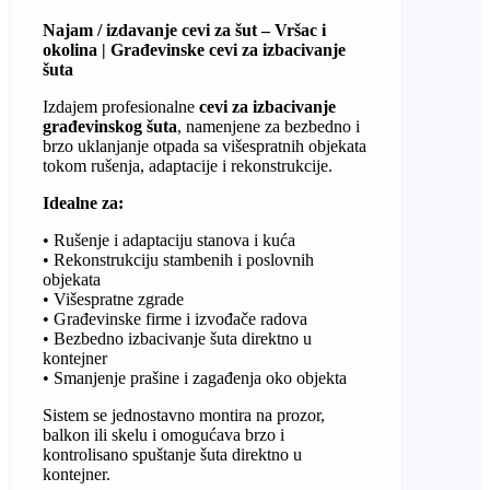
Najam / izdavanje cevi za šut – Vršac i
okolina | Građevinske cevi za izbacivanje
šuta
Izdajem profesionalne
cevi za izbacivanje
građevinskog šuta
, namenjene za bezbedno i
brzo uklanjanje otpada sa višespratnih objekata
tokom rušenja, adaptacije i rekonstrukcije.
Idealne za:
• Rušenje i adaptaciju stanova i kuća
• Rekonstrukciju stambenih i poslovnih
objekata
• Višespratne zgrade
• Građevinske firme i izvođače radova
• Bezbedno izbacivanje šuta direktno u
kontejner
• Smanjenje prašine i zagađenja oko objekta
Sistem se jednostavno montira na prozor,
balkon ili skelu i omogućava brzo i
kontrolisano spuštanje šuta direktno u
kontejner.