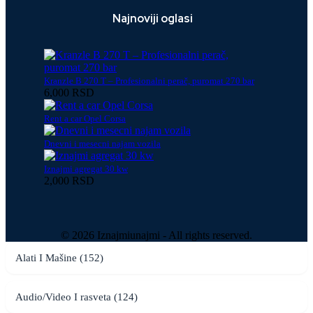
Najnoviji oglasi
Kranzle B 270 T – Profesionalni perač, puromat 270 bar
6,000 RSD
Rent a car Opel Corsa
Dnevni i mesecni najam vozila
Iznajmi agregat 30 kw
2,000 RSD
© 2026 Iznajmiunajmi - All rights reserved.
Alati I Mašine (152)
Audio/Video I rasveta (124)