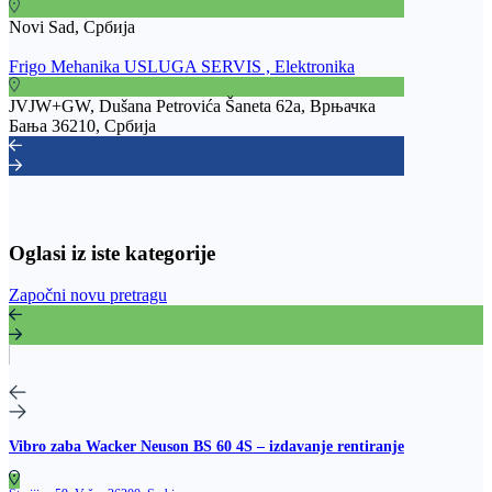
Novi Sad, Србија
Frigo Mehanika USLUGA SERVIS , Elektronika
JVJW+GW, Dušana Petrovića Šaneta 62a, Врњачка
Бања 36210, Србија
Oglasi iz iste kategorije
Započni novu pretragu
Vibro zaba Wacker Neuson BS 60 4S – izdavanje rentiranje