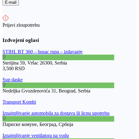
E-mail
Prijavi zloupotrebu
STIHL BT 360 – busac rupa – izdavanje
Sterijina 59, Vršac 26300, Serbia
3,500 RSD
Sup daske
Nedeljka Gvozdenovića 31, Beograd, Serbia
Transport Kombi
Iznajmljivanje automobila za dostavu ili licnu upotrebu
Париске комуне, Београд, Србија
Iznajmljivanje ventilatora na vodu