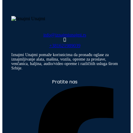
info@iznajmiunajmi.rs
+381621989039
Iznajmi Unajmi pomaže korisnicima da pronađu oglase za
iznajmljivanje alata, mašina, vozila, opreme za proslave,
venčanica, haljina, audio/video opreme i različitih usluga širom
Srbije.
Pratite nas