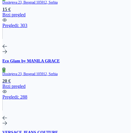
Dositejeva 23, Beograd 105912, Serbia
15 €
Brzi pregled
Pregledi:
303
Eco Glam by MANILA GRACE
Dositejeva 23, Beograd 105912, Serbia
20 €
Brzi pregled
Pregledi:
288
VERSACE JEANS COUTURE