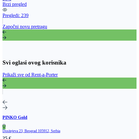
Brzi pregled
Pregledi:
239
Započni novu pretragu
Svi oglasi ovog korisnika
Prikaži sve od Rent-a-Porter
PINKO Gold
Dositejeva 23, Beograd 105912, Serbia
25 €