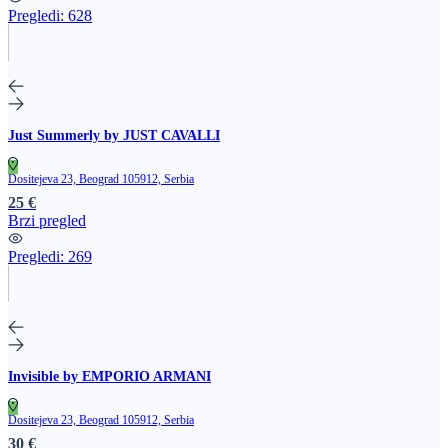
Pregledi:
628
Just Summerly by JUST CAVALLI
Dositejeva 23, Beograd 105912, Serbia
25 €
Brzi pregled
Pregledi:
269
Invisible by EMPORIO ARMANI
Dositejeva 23, Beograd 105912, Serbia
30 €