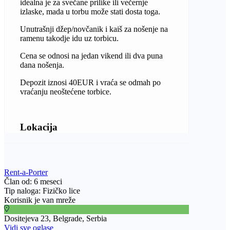
idealna je za svečane prilike ili večernje
izlaske, mada u torbu može stati dosta toga.
Unutrašnji džep/novčanik i kaiš za nošenje na
ramenu takodje idu uz torbicu.
Cena se odnosi na jedan vikend ili dva puna
dana nošenja.
Depozit iznosi 40EUR i vraća se odmah po
vraćanju neoštećene torbice.
Lokacija
Rent-a-Porter
Član od: 6 meseci
Tip naloga: Fizičko lice
Korisnik je van mreže
Dositejeva 23, Belgrade, Serbia
Vidi sve oglase