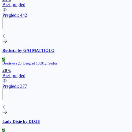
Brzi pregled
Pregledi:
442
Rocksta by GAI MATTIOLO
Dositejeva 23, Beograd 105912, Serbia
20 €
Brzi pregled
Pregledi:
377
Lady Dixie by DIXIE