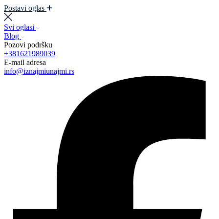
Postavi oglas
Svi oglasi
Blog
Pozovi podršku
+381621989039
E-mail adresa
info@iznajmiunajmi.rs