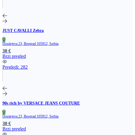
JUST CAVALLI Zebra
Dositejeva 23, Beograd 105912, Serbia
30 €
Brzi pregled
Pregledi:
282
90s rich by VERSACE JEANS COUTURE
Dositejeva 23, Beograd 105912, Serbia
30 €
Brzi pregled