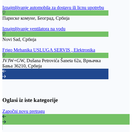
Iznajmljivanje automobila za dostavu ili licnu upotrebu
Париске комуне, Београд, Србија
Iznajmljivanje ventilatora na vodu
Novi Sad, Србија
Frigo Mehanika USLUGA SERVIS , Elektronika
JVJW+GW, Dušana Petrovića Šaneta 62a, Врњачка
Бања 36210, Србија
Oglasi iz iste kategorije
Započni novu pretragu