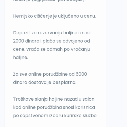
Hemijsko cišćenje je uključeno u cenu.
Depozit za rezervaciju haljine iznosi
2000 dinara i plaća se odvojeno od
cene, vraća se odmah po vraćanju
haljine.
Za sve online porudžbine od 6000
dinara dostava je besplatna.
Troškove slanja haljine nazad u salon
kod online porudžbina snosi korisnica
po sopstvenom izboru kurirske službe.