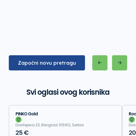
Započni novu pretragu
Svi oglasi ovog korisnika
PINKO Gold
Roc
Dositejeva 23, Beograd 105912, Serbia
Dos
25 €
20