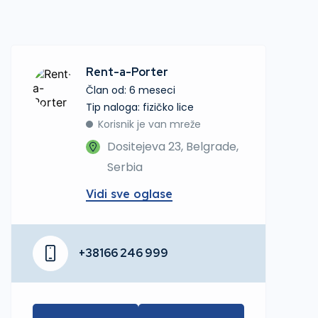
Rent-a-Porter
Član od: 6 meseci
tip naloga: fizičko lice
Korisnik je van mreže
Dositejeva 23, Belgrade,
Serbia
Vidi sve oglase
+38166 246 999