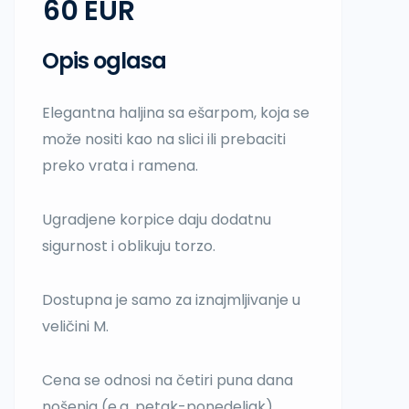
60
Opis oglasa
Elegantna haljina sa ešarpom, koja se
može nositi kao na slici ili prebaciti
preko vrata i ramena.
Ugradjene korpice daju dodatnu
sigurnost i oblikuju torzo.
Dostupna je samo za iznajmljivanje u
veličini M.
Cena se odnosi na četiri puna dana
nošenja (e.g. petak-ponedeljak).