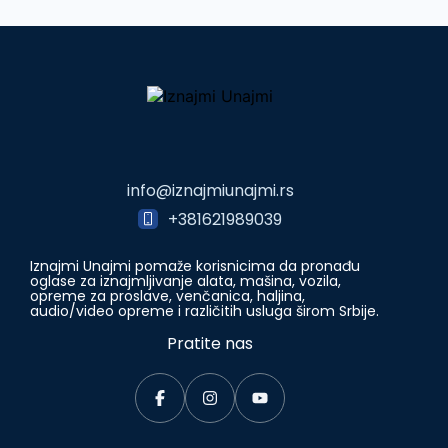
info@iznajmiunajmi.rs
+381621989039
Iznajmi Unajmi pomaže korisnicima da pronađu
oglase za iznajmljivanje alata, mašina, vozila,
opreme za proslave, venčanica, haljina,
audio/video opreme i različitih usluga širom Srbije.
Pratite nas