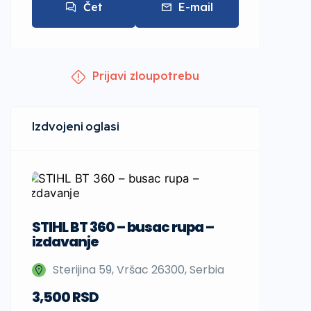
Čet
E-mail
Prijavi zloupotrebu
Sup daske
STIHL BT 360 – busac rupa –
izdavanje
Nedeljka 
Beograd,
Sterijina 59, Vršac 26300, Serbia
3,500 RSD