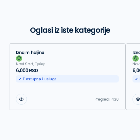
Oglasi iz iste kategorije
Iznajmi haljinu
Izn
Novi Sad, Србија
Novi
6,000 RSD
6,0
✔ Dostupna i usluga
✔ 
Pregledi:
430