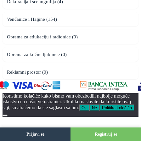
Dekoracija i scenografija (4)
Venčanice i Haljine (154)
Oprema za edukaciju i radionice (0)
Oprema za kućne ljubimce (0)
Reklamni prostor (0)
Koristimo kolačiće kako bismo vam obezbedili najbolje moguće
iskustvo na našoj veb-stranici. Ukoliko nastavite da koristite ovaj
sajt, smatraćemo da ste saglasni sa tim.
Ok
Ne
Politika kolačića
Prijavi se
Registruj se