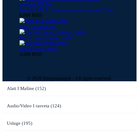
Kranzle B 270 T – Profesionalni perač, puromat 270 bar
6,000 RSD
Rent a car Opel Corsa
Dnevni i mesecni najam vozila
Iznajmi agregat 30 kw
2,000 RSD
© 2026 Iznajmiunajmi - All rights reserved.
Alati I Mašine (152)
Audio/Video I rasveta (124)
Usluge (195)