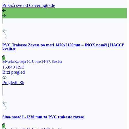
Prikaži sve od Coveringtrade
PVC Trakaste Zavese po meri 1476x2150mm – INOX nosači | HACCP
kvalitet
Edvarda Kardelja 10, Utrine 24437, Szerbia
15,840 RSD
Brzi pregled
Pregledi:
86
Šina‑nosač L‑1230 mm za PVC trakaste zavese