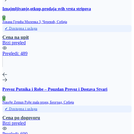
Iznajmljivanje,otkup,prodaja svih vrsta stripova
Јована Грчића Миленка 3, Черевић, Србија
✔ Dostupna i usluga
Cena na upit
Brzi pregled
Pregledi:
489
Prevoz Putnika i Robe – Pouzdan Prevoz i Dostava Stvari
Naselje Zemun Polje mala pruga, Београд, Србија
✔ Dostupna i usluga
Cena po dogovoru
Brzi pregled
Pregledi:
690