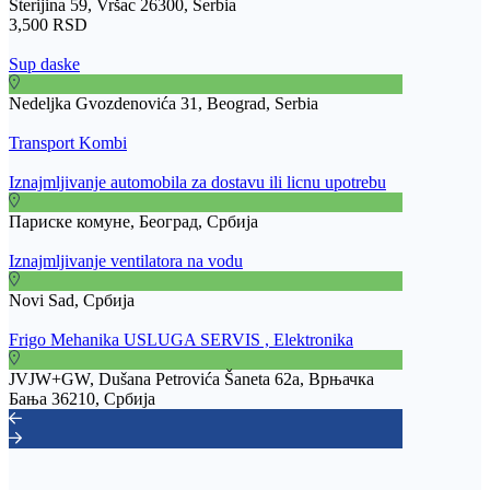
Sterijina 59, Vršac 26300, Serbia
3,500 RSD
Sup daske
Nedeljka Gvozdenovića 31, Beograd, Serbia
Transport Kombi
Iznajmljivanje automobila za dostavu ili licnu upotrebu
Париске комуне, Београд, Србија
Iznajmljivanje ventilatora na vodu
Novi Sad, Србија
Frigo Mehanika USLUGA SERVIS , Elektronika
JVJW+GW, Dušana Petrovića Šaneta 62a, Врњачка
Бања 36210, Србија