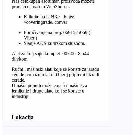
Naš celokupan asortiman proizvoda možete
pronaći na našem WebShop-u.
Kliknite na LINK : https:
//coveringtrade. com/sr
Poručivanje na broj: 0691525069 (
Viber )
Slanje AKS kurirskom službom.
Alat za kraj sajle komplet 007.06 8.544
din/kom
Ručni i mašinski alati koje se koriste za izradu
cerade pomažu u lakoj i brzoj pripremi i izradi
cerade.
U našoj ponudi možete naći i mašine za
lemljenje i druge alate koji se koriste u
industriji.
Lokacija