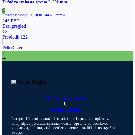
Držač za trakasta zavesa L‑200 mm
Edvarda Kardelja 10, Utrine 24437, Szerbia
246 RSD
Brzi pregled
Pregledi:
122
Prikaži sve
info@iznajmiunajmi.rs
+381621989039
Iznajmi Unajmi pomaže korisnicima da pronađu oglase za
iznajmljivanje alata, mašina, vozila, opreme za proslave,
venčanica, haljina, audio/video opreme i različitih usluga širom
Srbije.