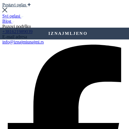
Postavi oglas
Svi oglasi
Blog
Pozovi podršku
+381621989039
IZNAJMLJENO
E-mail adresa
info@iznajmiunajmi.rs