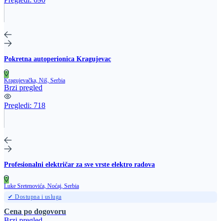
Pokretna autoperionica Kragujevac
Kragujevačka, Niš, Serbia
Brzi pregled
Pregledi:
718
Profesionalni električar za sve vrste elektro radova
Luke Sretenovića, Noćaj, Serbia
✔ Dostupna i usluga
Cena po dogovoru
Brzi pregled