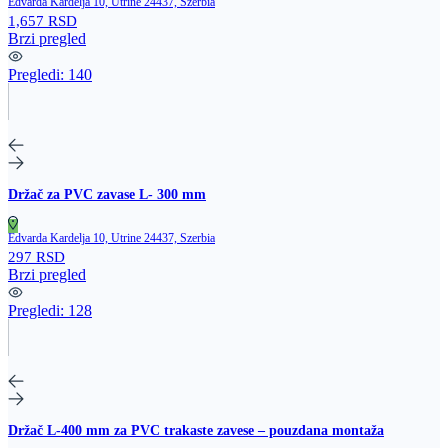
Edvarda Kardelja 10, Utrine 24437, Szerbia
1,657 RSD
Brzi pregled
Pregledi:
140
Držač za PVC zavase L- 300 mm
Edvarda Kardelja 10, Utrine 24437, Szerbia
297 RSD
Brzi pregled
Pregledi:
128
Držač L‑400 mm za PVC trakaste zavese – pouzdana montaža