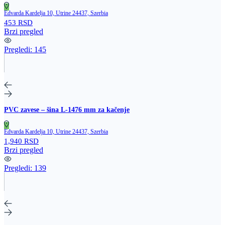
Edvarda Kardelja 10, Utrine 24437, Szerbia
453 RSD
Brzi pregled
Pregledi:
145
PVC zavese – šina L‑1476 mm za kačenje
Edvarda Kardelja 10, Utrine 24437, Szerbia
1,940 RSD
Brzi pregled
Pregledi:
139