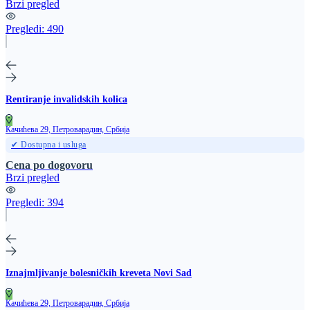
Brzi pregled
Pregledi:
490
Rentiranje invalidskih kolica
Качићева 29, Петроварадин, Србија
✔ Dostupna i usluga
Cena po dogovoru
Brzi pregled
Pregledi:
394
Iznajmljivanje bolesničkih kreveta Novi Sad
Качићева 29, Петроварадин, Србија