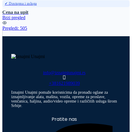
✔ Dostupna i usluga
Cena na upit
Brzi pregled
Pregledi:
505
info@iznajmiunajmi.rs
+381621989039
Iznajmi Unajmi pomaže korisnicima da pronađu oglase za
iznajmljivanje alata, mašina, vozila, opreme za proslave,
venčanica, haljina, audio/video opreme i različitih usluga širom
Srbije.
Pratite nas