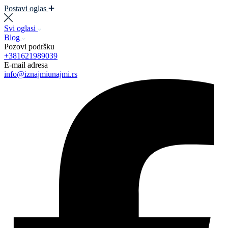
Postavi oglas
Svi oglasi
Blog
Pozovi podršku
+381621989039
E-mail adresa
info@iznajmiunajmi.rs