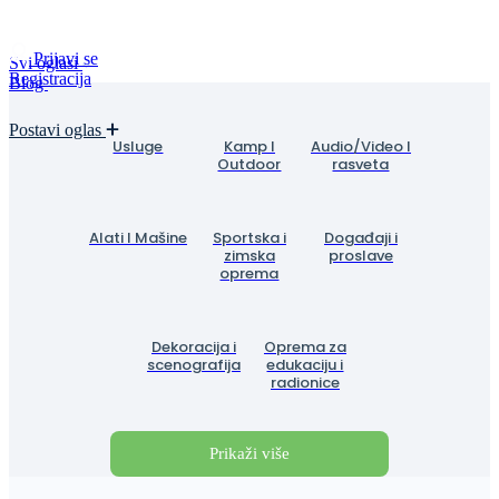
Prijavi se
Svi oglasi
Registracija
Blog
Postavi oglas
Usluge
Kamp I
Audio/Video I
Outdoor
rasveta
Alati I Mašine
Sportska i
Događaji i
zimska
proslave
oprema
Dekoracija i
Oprema za
scenografija
edukaciju i
radionice
Prikaži više