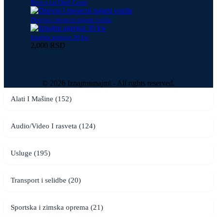
Rent a car Opel Corsa
Dnevni i mesecni najam vozila
Iznajmi agregat 30 kw
2,000 RSD
© 2026 Iznajmiunajmi - All rights reserved.
Alati I Mašine (152)
Audio/Video I rasveta (124)
Usluge (195)
Transport i selidbe (20)
Sportska i zimska oprema (21)